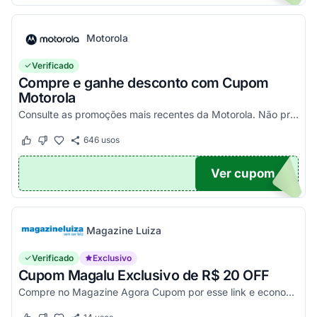
Motorola
Verificado
Compre e ganhe desconto com Cupom
Motorola
Consulte as promoções mais recentes da Motorola. Não precisa de cupom, descontos já aplicados no site.
646
usos
Este cupom funcionou
Este cupom não funcionou
Ver cupom
TICO
Magazine Luiza
Verificado
Exclusivo
Cupom Magalu Exclusivo de R$ 20 OFF
Compre no Magazine Agora Cupom por esse link e economize R$ 20 na compra de produtos acima de R$ 999 vendidos e entregues por Magazine Luiza. Economize!