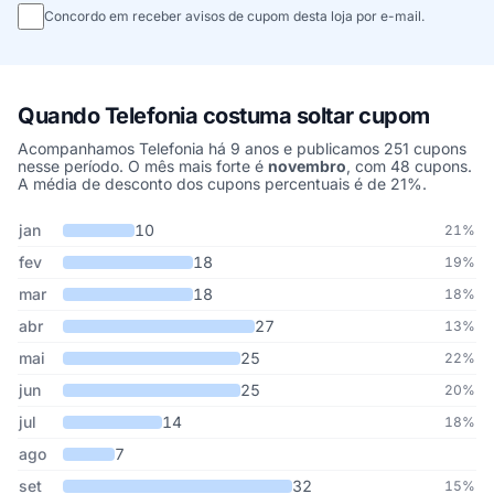
Concordo em receber avisos de cupom desta loja por e-mail.
Quando Telefonia costuma soltar cupom
Acompanhamos Telefonia há 9 anos e publicamos 251 cupons
nesse período. O mês mais forte é
novembro
, com 48 cupons.
A média de desconto dos cupons percentuais é de 21%.
Cupons de Telefonia publicados por mês, somando os últimos 9 a
Mês
Cupons publicados
Desconto médio
jan
10
21%
fev
18
19%
mar
18
18%
abr
27
13%
mai
25
22%
jun
25
20%
jul
14
18%
ago
7
set
32
15%