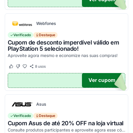
Webfones
Verificado
Destaque
Cupom de desconto imperdível válido em
PlayStation 5 selecionado!
Aproveite agora mesmo e economize nas suas compras!
8
usos
Este cupom funcionou
Este cupom não funcionou
Ver cupom
O100
Asus
Verificado
Destaque
Cupom Asus de até 20% OFF na loja virtual
Consulte produtos participantes e aproveite agora esse código promocional!