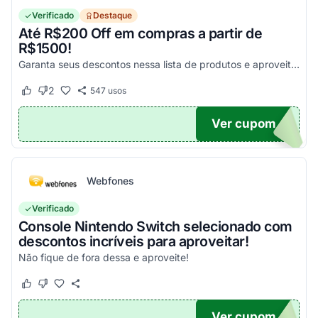
Verificado
Destaque
Até R$200 Off em compras a partir de
R$1500!
Garanta seus descontos nessa lista de produtos e aproveite para economizar agora mesmo! Válido para todo o site exceto em produtos com o selo "Estou Zerado"
2
547
usos
Este cupom funcionou
Este cupom não funcionou
Ver cupom
ONTO
Webfones
Verificado
Console Nintendo Switch selecionado com
descontos incríveis para aproveitar!
Não fique de fora dessa e aproveite!
Este cupom funcionou
Este cupom não funcionou
Ver cupom
O100