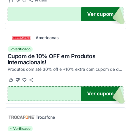
14
usos
Este cupom funcionou
Este cupom não funcionou
Ver cupom
UPOM
Americanas
Verificado
Cupom de 10% OFF em Produtos
Internacionais!
Produtos com até 30% off e +10% extra com cupom de desconto em produtos participantes da campanha. Consulte exceções no site. Aplique o código promocional no carrinho e aproveite!
Este cupom funcionou
Este cupom não funcionou
Ver cupom
10
Trocafone
Verificado