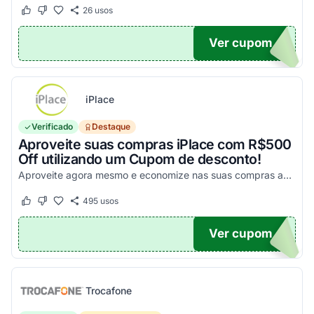
26
usos
Este cupom funcionou
Este cupom não funcionou
Ver cupom
UPOM
iPlace
Verificado
Destaque
Aproveite suas compras iPlace com R$500
Off utilizando um Cupom de desconto!
Aproveite agora mesmo e economize nas suas compras acima de R$7.199,99!
495
usos
Este cupom funcionou
Este cupom não funcionou
Ver cupom
500
Trocafone