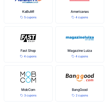
KaBuM!
Americanas
5 cupons
4 cupons
Fast Shop
Magazine Luiza
4 cupons
4 cupons
MobCom
BangGood
3 cupons
2 cupons