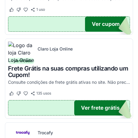
1
uso
Este cupom funcionou
Este cupom não funcionou
Ver cupom
100
Claro Loja Online
Verificado
Frete Grátis na suas compras utilizando um
Cupom!
Consulte condições de frete grátis ativas no site. Não precisa aplicar código promocional Claro Loja!
135
usos
Este cupom funcionou
Este cupom não funcionou
Ver frete grátis
TICO
Trocafy