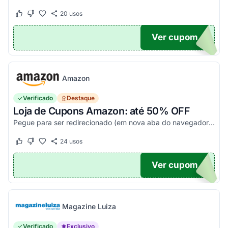
20
usos
Este cupom funcionou
Este cupom não funcionou
Ver cupom
20
Amazon
Verificado
Destaque
Loja de Cupons Amazon: até 50% OFF
Pegue para ser redirecionado (em nova aba do navegador) e acesse todos os cupons disponíveis da Amazon Brasil. Aproveite para economizar nesse link. Corra e garanta já o seu descon...
24
usos
Este cupom funcionou
Este cupom não funcionou
Ver cupom
TICO
Magazine Luiza
Verificado
Exclusivo