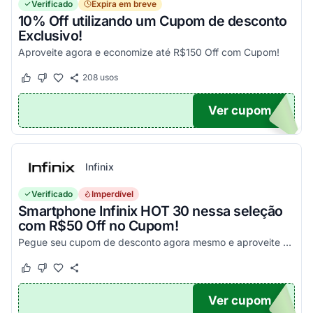
Verificado
Expira em breve
10% Off utilizando um Cupom de desconto
Exclusivo!
Aproveite agora e economize até R$150 Off com Cupom!
208
usos
Este cupom funcionou
Este cupom não funcionou
Ver cupom
OM10
Infinix
Verificado
Imperdível
Smartphone Infinix HOT 30 nessa seleção
com R$50 Off no Cupom!
Pegue seu cupom de desconto agora mesmo e aproveite esta incrível oportunidade para economizar nas suas compras com este código!
Este cupom funcionou
Este cupom não funcionou
Ver cupom
X50