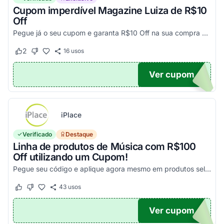
Cupom imperdível Magazine Luiza de R$10
Off
Pegue já o seu cupom e garanta R$10 Off na sua compra acima de R$500,00
2
16
usos
Este cupom funcionou
Este cupom não funcionou
Ver cupom
UPOM
iPlace
Verificado
Destaque
Linha de produtos de Música com R$100
Off utilizando um Cupom!
Pegue seu código e aplique agora mesmo em produtos selecionados para garantir seus descontos!
43
usos
Este cupom funcionou
Este cupom não funcionou
Ver cupom
100