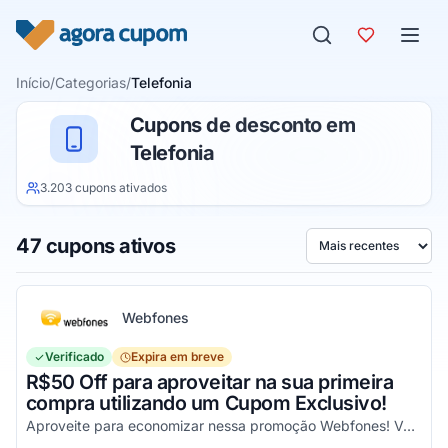
Pular para o conteúdo
Início
/
Categorias
/
Telefonia
Cupons de desconto em
Telefonia
3.203 cupons ativados
47 cupons ativos
Ordenar por
Webfones
Verificado
Expira em breve
R$50 Off para aproveitar na sua primeira
compra utilizando um Cupom Exclusivo!
Aproveite para economizar nessa promoção Webfones! Válido em compras de valor acima de R$750!