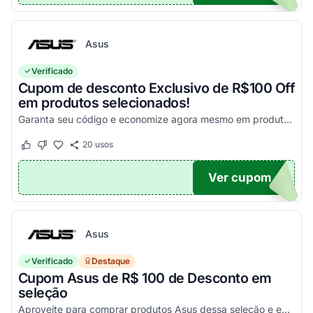
Asus
Verificado
Cupom de desconto Exclusivo de R$100 Off
em produtos selecionados!
Garanta seu código e economize agora mesmo em produtos selecionados!
20
usos
Este cupom funcionou
Este cupom não funcionou
Ver cupom
100
Asus
Verificado
Destaque
Cupom Asus de R$ 100 de Desconto em
seleção
Aproveite para comprar produtos Asus dessa seleção e economize! - E1504FA-NJ1287