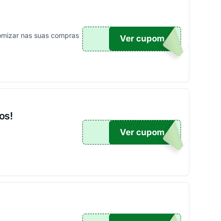
omizar nas suas compras
Ver cupom
X50
os!
Ver cupom
100