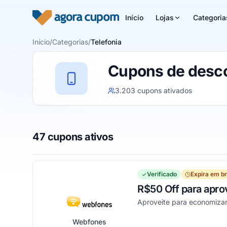
Pular para o conteúdo
Início
Lojas
Categoria
Início
/
Categorias
/
Telefonia
Cupons de desco
3.203 cupons ativados
47 cupons ativos
Verificado
Expira em b
R$50 Off para apro
Aproveite para economiza
Webfones