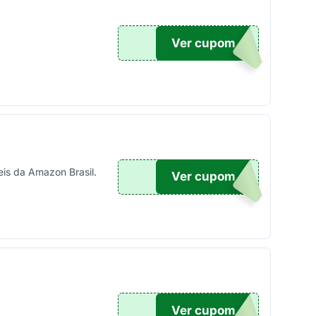
Ver cupom
20
is da Amazon Brasil.
Ver cupom
TICO
Ver cupom
UPOM