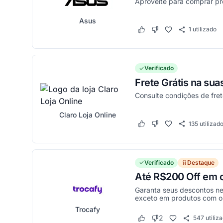
Aproveite para comprar p
Asus
1
utilizado
Este cupom funcionou
Este cupom não funci
Verificado
Frete Grátis na su
Consulte condições de frete
Claro Loja Online
135
utilizad
Este cupom funcionou
Este cupom não funci
Verificado
Destaque
Até R$200 Off em c
Garanta seus descontos nes
exceto em produtos com o 
Trocafy
2
547
utiliz
Este cupom funcionou
Este cupom não funci