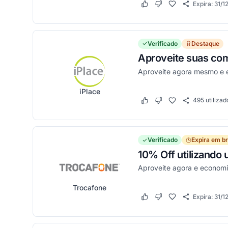
Expira:
31/1
Este cupom funcionou
Este cupom não funci
Verificado
Destaque
Aproveite suas com
Aproveite agora mesmo e 
iPlace
495
utilizad
Este cupom funcionou
Este cupom não funci
Verificado
Expira em b
10% Off utilizando
Aproveite agora e econom
Trocafone
Expira:
31/1
Este cupom funcionou
Este cupom não funci