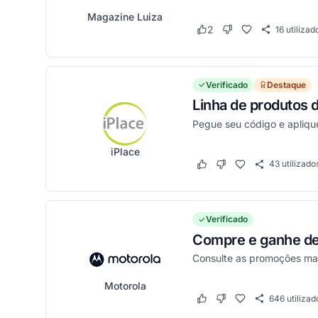
Magazine Luiza
2
16
utilizad
Este cupom funcionou
Este cupom não fun
Verificado
Destaque
Linha de produtos 
Pegue seu código e apliqu
iPlace
43
utilizado
Este cupom funcionou
Este cupom não funci
Verificado
Compre e ganhe d
Consulte as promoções mai
Motorola
646
utilizad
Este cupom funcionou
Este cupom não funci