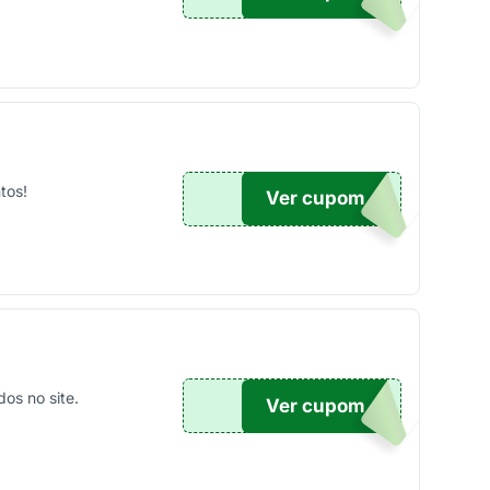
tos!
Ver cupom
100
os no site.
Ver cupom
TICO