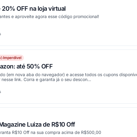
20% OFF na loja virtual
antes e aproveite agora esse código promocional!
s
onou
Imperdível
azon: até 50% OFF
ado (em nova aba do navegador) e acesse todos os cupons disponíve
nesse link. Corra e garanta já o seu descon...
s
onou
agazine Luiza de R$10 Off
aranta R$10 Off na sua compra acima de R$500,00