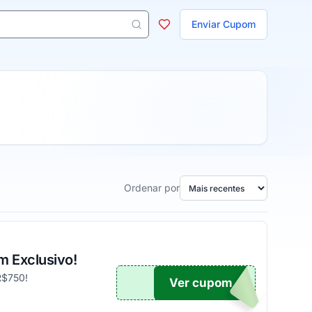
ojas
Enviar Cupom
 aparecem ao digitar 3 letras ou mais.
Ordenar por
m Exclusivo!
R$750!
Ver cupom
UPOM