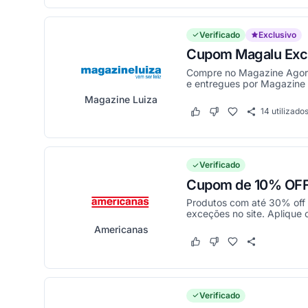
Verificado
Exclusivo
Cupom Magalu Excl
Compre no Magazine Agora
e entregues por Magazine 
Magazine Luiza
14
utilizado
Este cupom funcionou
Este cupom não funci
Verificado
Cupom de 10% OFF 
Produtos com até 30% off
exceções no site. Aplique 
Americanas
Este cupom funcionou
Este cupom não funci
Verificado