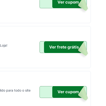
Ver cupom
100
Loja!
Ver frete grátis
TICO
do para todo o site
Ver cupom
ONTO