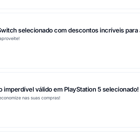
witch selecionado com descontos incríveis para 
aproveite!
onou
imperdível válido em PlayStation 5 selecionado!
economize nas suas compras!
onou