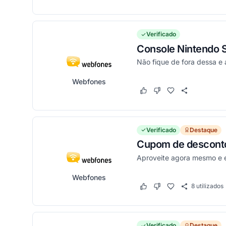
Verificado
Console Nintendo S
Não fique de fora dessa e 
Webfones
Este cupom funcionou
Este cupom não funci
Verificado
Destaque
Cupom de desconto 
Aproveite agora mesmo e 
Webfones
8
utilizados
Este cupom funcionou
Este cupom não funci
Verificado
Destaque