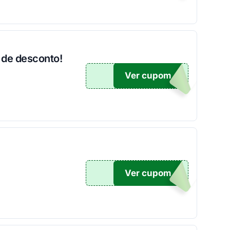
 de desconto!
Ver cupom
500
Ver cupom
OM10