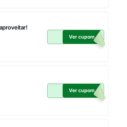
aproveitar!
Ver cupom
O100
Ver cupom
O100