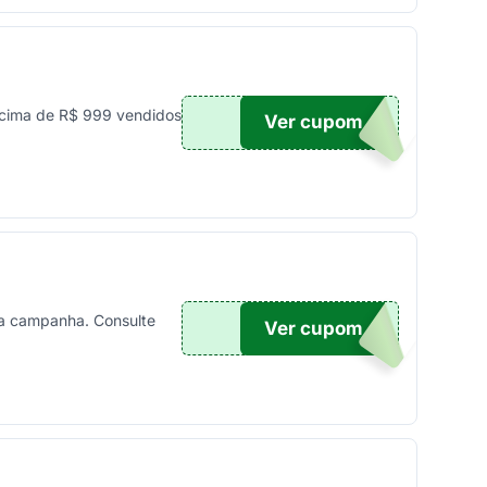
cima de R$ 999 vendidos
Ver cupom
UPOM
a campanha. Consulte
Ver cupom
10