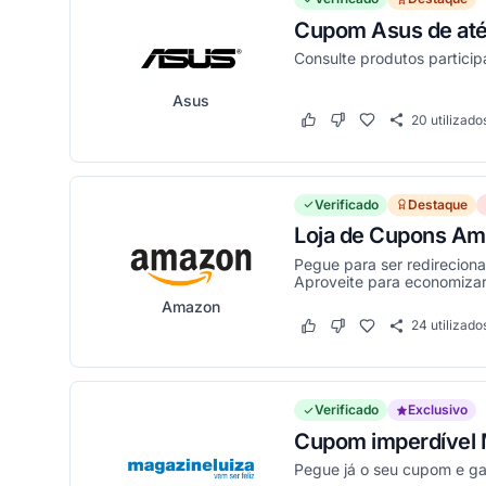
Cupom Asus de até 
Consulte produtos particip
Asus
20
utilizado
Este cupom funcionou
Este cupom não funci
Verificado
Destaque
Loja de Cupons Am
Pegue para ser redirecion
Aproveite para economizar 
Amazon
24
utilizado
Este cupom funcionou
Este cupom não funci
Verificado
Exclusivo
Cupom imperdível M
Pegue já o seu cupom e g