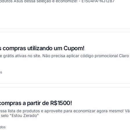
rodutos Asus dessa seleção e economize! - E1504FA-NJ1287
onou
as compras utilizando um Cupom!
 grátis ativas no site. Não precisa aplicar código promocional Claro 
os
onou
ompras a partir de R$1500!
sa lista de produtos e aproveite para economizar agora mesmo! Váli
selo "Estou Zerado"
ados
onou