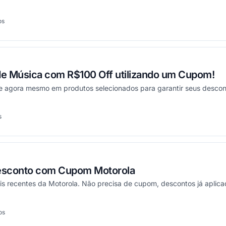
os
cionou
de Música com R$100 Off utilizando um Cupom!
e agora mesmo em produtos selecionados para garantir seus descon
s
onou
esconto com Cupom Motorola
s recentes da Motorola. Não precisa de cupom, descontos já aplicad
os
onou