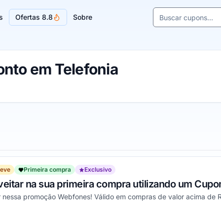
Buscar cupons e l
s
Ofertas 8.8
Sobre
Sugestões de lojas
nto em Telefonia
reve
Primeira compra
Exclusivo
veitar na sua primeira compra utilizando um Cupo
r nessa promoção Webfones! Válido em compras de valor acima de 