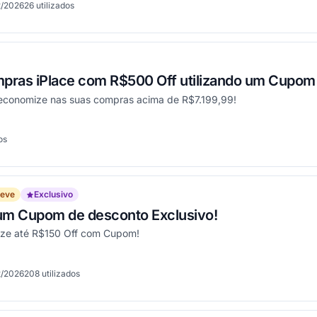
2/2026
26
utilizados
onou
pras iPlace com R$500 Off utilizando um Cupom
economize nas suas compras acima de R$7.199,99!
os
onou
reve
Exclusivo
 um Cupom de desconto Exclusivo!
ize até R$150 Off com Cupom!
2/2026
208
utilizados
onou