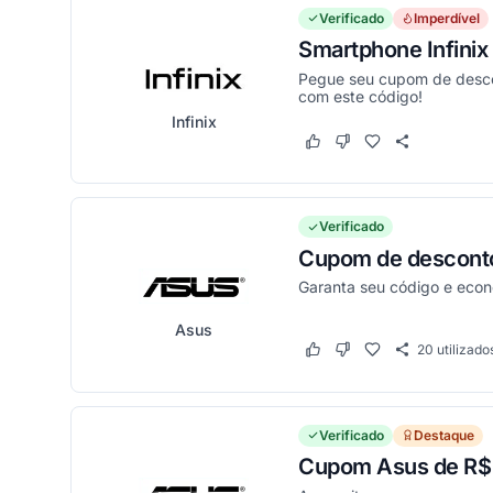
Verificado
Imperdível
Smartphone Infini
Pegue seu cupom de descon
com este código!
Infinix
Este cupom funcionou
Este cupom não funci
Verificado
Cupom de desconto
Garanta seu código e eco
Asus
20
utilizado
Este cupom funcionou
Este cupom não funci
Verificado
Destaque
Cupom Asus de R$ 