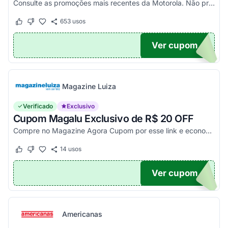
Consulte as promoções mais recentes da Motorola. Não precisa de cupom, descontos já aplicados no site.
653
usos
Este cupom funcionou
Este cupom não funcionou
Ver cupom
TICO
Magazine Luiza
Verificado
Exclusivo
Cupom Magalu Exclusivo de R$ 20 OFF
Compre no Magazine Agora Cupom por esse link e economize R$ 20 na compra de produtos acima de R$ 999 vendidos e entregues por Magazine Luiza. Economize!
14
usos
Este cupom funcionou
Este cupom não funcionou
Ver cupom
UPOM
Americanas