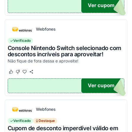
Ver cupom
ONTO
Webfones
Verificado
Console Nintendo Switch selecionado com
descontos incríveis para aproveitar!
Não fique de fora dessa e aproveite!
Este cupom funcionou
Este cupom não funcionou
Ver cupom
O100
Webfones
Verificado
Destaque
Cupom de desconto imperdível válido em