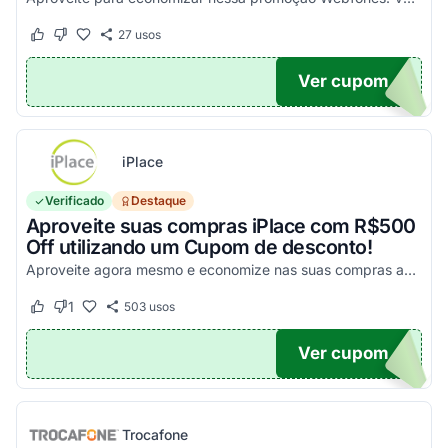
27
usos
Este cupom funcionou
Este cupom não funcionou
Ver cupom
UPOM
iPlace
Verificado
Destaque
Aproveite suas compras iPlace com R$500
Off utilizando um Cupom de desconto!
Aproveite agora mesmo e economize nas suas compras acima de R$7.199,99!
1
503
usos
Este cupom funcionou
Este cupom não funcionou
Ver cupom
500
Trocafone