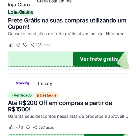
Claro Loja Online
Verificado
Frete Grátis na suas compras utilizando um
Cupom!
Consulte condições de frete grátis ativas no site. Não precisa aplicar código promocional Claro Loja!
135
usos
Este cupom funcionou
Este cupom não funcionou
Ver frete grátis
TICO
Trocafy
Verificado
Destaque
Até R$200 Off em compras a partir de
R$1500!
Garanta seus descontos nessa lista de produtos e aproveite para economizar agora mesmo! Válido para todo o site exceto em produtos com o selo "Estou Zerado"
3
557
usos
Este cupom funcionou
Este cupom não funcionou