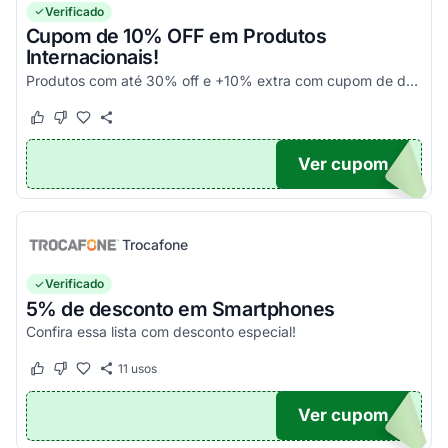
Verificado
Cupom de 10% OFF em Produtos
Internacionais!
Produtos com até 30% off e +10% extra com cupom de desconto em produtos participantes da campanha. Consulte exceções no site. Aplique o código promocional no carrinho e aproveite!
Este cupom funcionou
Este cupom não funcionou
Ver cupom
10
Trocafone
Verificado
5% de desconto em Smartphones
Confira essa lista com desconto especial!
11
usos
Este cupom funcionou
Este cupom não funcionou
Ver cupom
OFF