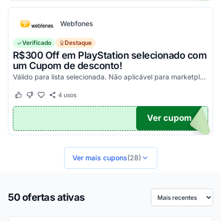
Webfones
Verificado
Destaque
R$300 Off em PlayStation selecionado com
um Cupom de desconto!
Válido para lista selecionada. Não aplicável para marketplace. Aproveite!
4
usos
Este cupom funcionou
Este cupom não funcionou
Ver cupom
FF
Ver mais cupons
(28)
50 ofertas ativas
Ordenar por