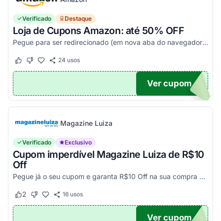
Verificado
Destaque
Loja de Cupons Amazon: até 50% OFF
Pegue para ser redirecionado (em nova aba do navegador) e acesse todos os cupons disponíveis da Amazon Brasil. Aproveite para economizar nesse link. Corra e garanta já o seu descon...
24
usos
Este cupom funcionou
Este cupom não funcionou
Ver cupom
TICO
Magazine Luiza
Verificado
Exclusivo
Cupom imperdível Magazine Luiza de R$10
Off
Pegue já o seu cupom e garanta R$10 Off na sua compra acima de R$500,00
2
16
usos
Este cupom funcionou
Este cupom não funcionou
Ver cupom
UPOM