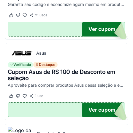
Garanta seu código e economize agora mesmo em produtos selecionados!
21
usos
Este cupom funcionou
Este cupom não funcionou
Ver cupom
100
Asus
Verificado
Destaque
Cupom Asus de R$ 100 de Desconto em
seleção
Aproveite para comprar produtos Asus dessa seleção e economize! - E1504FA-NJ1287
1
uso
Este cupom funcionou
Este cupom não funcionou
Ver cupom
100