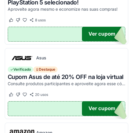
PlayStation 5 selecionado!
Aproveite agora mesmo e economize nas suas compras!
8
usos
Este cupom funcionou
Este cupom não funcionou
Ver cupom
O100
Asus
Verificado
Destaque
Cupom Asus de até 20% OFF na loja virtual
Consulte produtos participantes e aproveite agora esse código promocional!
20
usos
Este cupom funcionou
Este cupom não funcionou
Ver cupom
20
Amazon