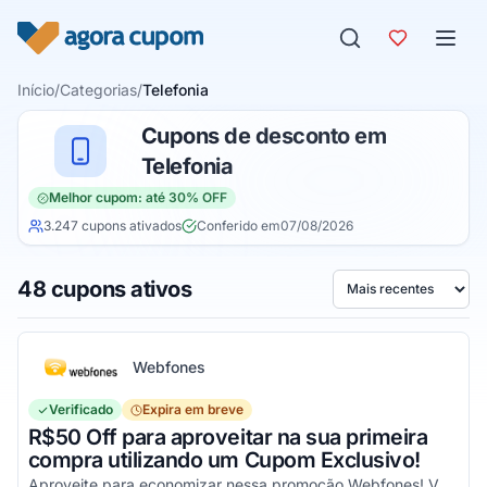
Pular para o conteúdo
Início
/
Categorias
/
Telefonia
Cupons de desconto em
Telefonia
Melhor cupom: até 30% OFF
3.247 cupons ativados
Conferido em
07/08/2026
48 cupons ativos
Ordenar por
Webfones
Verificado
Expira em breve
R$50 Off para aproveitar na sua primeira
compra utilizando um Cupom Exclusivo!
Aproveite para economizar nessa promoção Webfones! Válido em compras de valor acima de R$750!