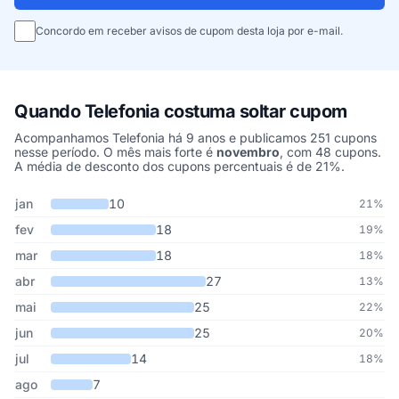
Concordo em receber avisos de cupom desta loja por e-mail.
Quando Telefonia costuma soltar cupom
Acompanhamos Telefonia há 9 anos e publicamos 251 cupons
nesse período. O mês mais forte é
novembro
, com 48 cupons.
A média de desconto dos cupons percentuais é de 21%.
Cupons de Telefonia publicados por mês, somando os últimos 9 a
Mês
Cupons publicados
Desconto médio
jan
10
21%
fev
18
19%
mar
18
18%
abr
27
13%
mai
25
22%
jun
25
20%
jul
14
18%
ago
7