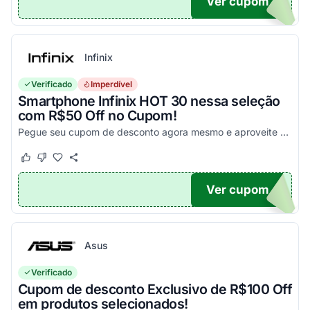
Ver cupom
PA
Infinix
Verificado
Imperdível
Smartphone Infinix HOT 30 nessa seleção
com R$50 Off no Cupom!
Pegue seu cupom de desconto agora mesmo e aproveite esta incrível oportunidade para economizar nas suas compras com este código!
Este cupom funcionou
Este cupom não funcionou
Ver cupom
X50
Asus
Verificado
Cupom de desconto Exclusivo de R$100 Off
em produtos selecionados!