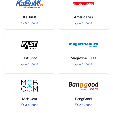
KaBuM!
Americanas
5 cupons
4 cupons
Fast Shop
Magazine Luiza
4 cupons
4 cupons
MobCom
BangGood
3 cupons
2 cupons