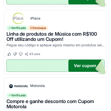
iPlace
Verificado
Destaque
Linha de produtos de Música com R$100
Off utilizando um Cupom!
Pegue seu código e aplique agora mesmo em produtos selecionados para garantir seus descontos!
43
usos
Este cupom funcionou
Este cupom não funcionou
Ver cupom
100
Motorola
Verificado
Compre e ganhe desconto com Cupom
Motorola