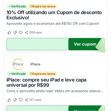
Verificado
Expira em breve
10% Off utilizando um Cupom de desconto
Exclusivo!
Aproveite agora e economize até R$150 Off com Cupom!
209
usos
Este cupom funcionou
Este cupom não funcionou
Ver cupom
OM10
iPlace
Verificado
Expira em breve
iPlace: compre seu iPad e leve capa
universal por R$99
Corra e aproveite ainda hoje! Válido em acessórios selecionados!
157
usos
Este cupom funcionou
Este cupom não funcionou