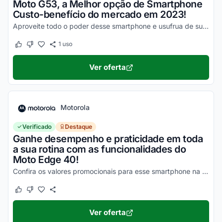
Moto G53, a Melhor opção de Smartphone
Custo-benefício do mercado em 2023!
Aproveite todo o poder desse smartphone e usufrua de suas vantagens por valores a partir de R$1500!
1
uso
Este cupom funcionou
Este cupom não funcionou
Ver oferta
Motorola
Verificado
Destaque
Ganhe desempenho e praticidade em toda
a sua rotina com as funcionalidades do
Moto Edge 40!
Confira os valores promocionais para esse smartphone na loja virtual Motorola e economize hoje mesmo!
Este cupom funcionou
Este cupom não funcionou
Ver oferta