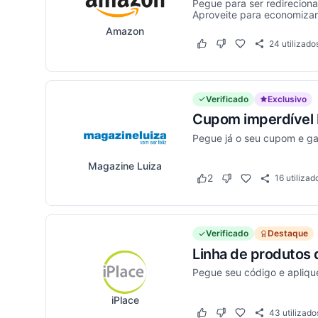
Pegue para ser redirecion
Aproveite para economizar 
Amazon
24
utilizado
Este cupom funcionou
Este cupom não funci
Verificado
Exclusivo
Cupom imperdível 
Pegue já o seu cupom e g
Magazine Luiza
2
16
utilizad
Este cupom funcionou
Este cupom não func
Verificado
Destaque
Linha de produtos
Pegue seu código e apliqu
iPlace
43
utilizado
Este cupom funcionou
Este cupom não funci