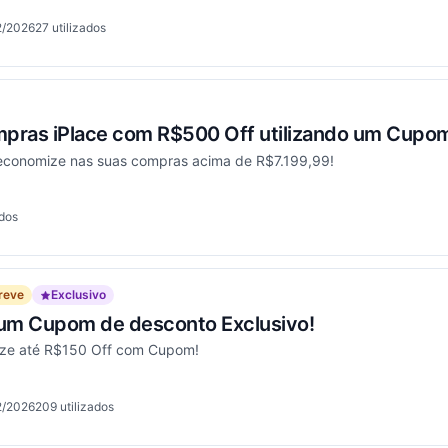
2/2026
27
utilizados
onou
mpras iPlace com R$500 Off utilizando um Cupo
economize nas suas compras acima de R$7.199,99!
ados
onou
reve
Exclusivo
 um Cupom de desconto Exclusivo!
ize até R$150 Off com Cupom!
2/2026
209
utilizados
onou