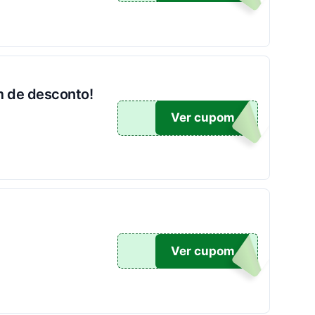
m de desconto!
500
Ver cupom
OM10
Ver cupom