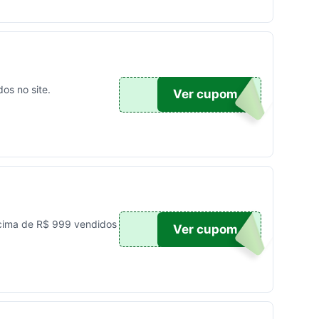
os no site.
TICO
Ver cupom
cima de R$ 999 vendidos
UPOM
Ver cupom