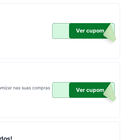
PA
Ver cupom
omizar nas suas compras
X50
Ver cupom
dos!