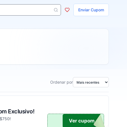
ojas
Enviar Cupom
s aparecem ao digitar 3 letras ou mais.
Ordenar por
om Exclusivo!
R$750!
UPOM
Ver cupom