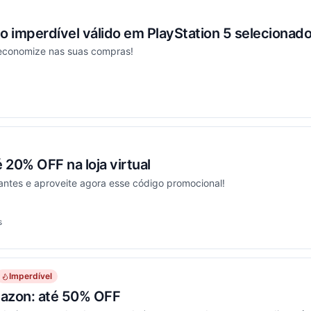
imperdível válido em PlayStation 5 selecionado
economize nas suas compras!
onou
20% OFF na loja virtual
antes e aproveite agora esse código promocional!
s
onou
Imperdível
azon: até 50% OFF