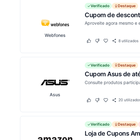
Verificado
Destaque
Cupom de desconto 
Aproveite agora mesmo e 
Webfones
8
utilizados
Este cupom funcionou
Este cupom não funci
Verificado
Destaque
Cupom Asus de até 
Consulte produtos particip
Asus
20
utilizado
Este cupom funcionou
Este cupom não funci
Verificado
Destaque
Loja de Cupons Am