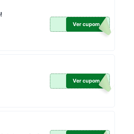
!
O100
Ver cupom
20
Ver cupom