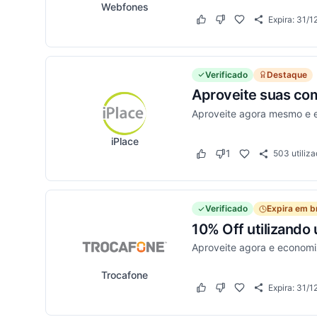
Webfones
Expira:
31/1
Este cupom funcionou
Este cupom não funci
Verificado
Destaque
Aproveite suas co
Aproveite agora mesmo e 
iPlace
1
503
utiliz
Este cupom funcionou
Este cupom não funci
Verificado
Expira em b
10% Off utilizando
Aproveite agora e econom
Trocafone
Expira:
31/1
Este cupom funcionou
Este cupom não funci