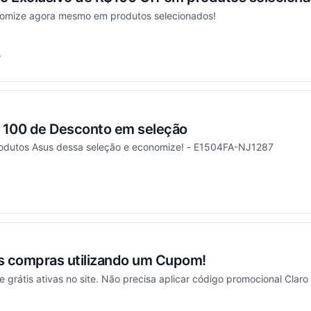
nomize agora mesmo em produtos selecionados!
s
onou
100 de Desconto em seleção
rodutos Asus dessa seleção e economize! - E1504FA-NJ1287
onou
as compras utilizando um Cupom!
 grátis ativas no site. Não precisa aplicar código promocional Claro 