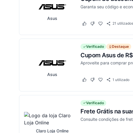
Garanta seu código e eco
Asus
21
utilizado
Este cupom funcionou
Este cupom não funci
Verificado
Destaque
Cupom Asus de R$ 
Aproveite para comprar p
Asus
1
utilizado
Este cupom funcionou
Este cupom não funci
Verificado
Frete Grátis na su
Consulte condições de frete
Claro Loja Online