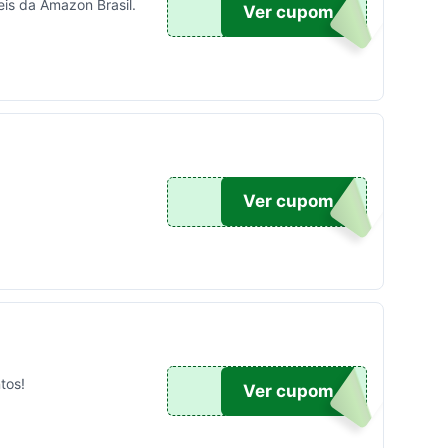
is da Amazon Brasil.
TICO
Ver cupom
UPOM
Ver cupom
tos!
100
Ver cupom