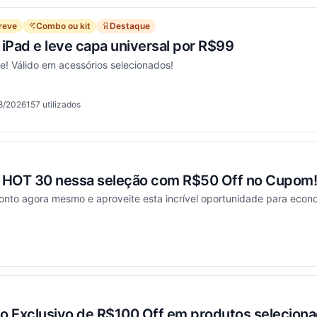
reve
Combo ou kit
Destaque
 iPad e leve capa universal por R$99
je! Válido em acessórios selecionados!
8/2026
157
utilizados
onou
x HOT 30 nessa seleção com R$50 Off no Cupom!
to agora mesmo e aproveite esta incrível oportunidade para econ
onou
 Exclusivo de R$100 Off em produtos seleciona