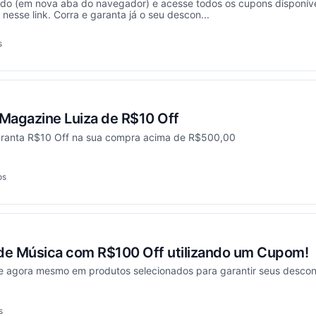
ado (em nova aba do navegador) e acesse todos os cupons disponíve
nesse link. Corra e garanta já o seu descon...
s
onou
Magazine Luiza de R$10 Off
aranta R$10 Off na sua compra acima de R$500,00
os
ionou
 de Música com R$100 Off utilizando um Cupom!
e agora mesmo em produtos selecionados para garantir seus descon
s
onou