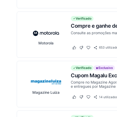
Verificado
Compre e ganhe d
Consulte as promoções mai
Motorola
653
utilizad
Este cupom funcionou
Este cupom não funci
Verificado
Exclusivo
Cupom Magalu Excl
Compre no Magazine Agora
e entregues por Magazine 
Magazine Luiza
14
utilizado
Este cupom funcionou
Este cupom não funci