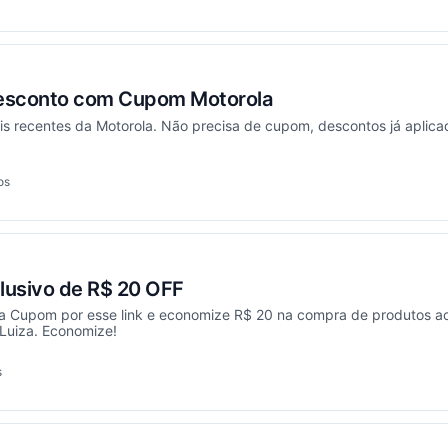
esconto com Cupom Motorola
s recentes da Motorola. Não precisa de cupom, descontos já aplicad
os
onou
usivo de R$ 20 OFF
 Cupom por esse link e economize R$ 20 na compra de produtos a
Luiza. Economize!
s
onou