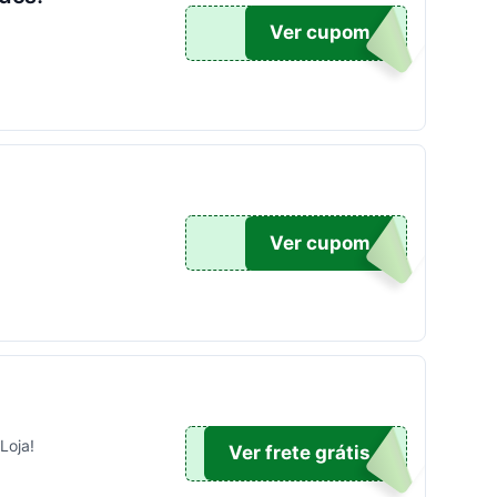
100
Ver cupom
100
Ver cupom
Loja!
TICO
Ver frete grátis