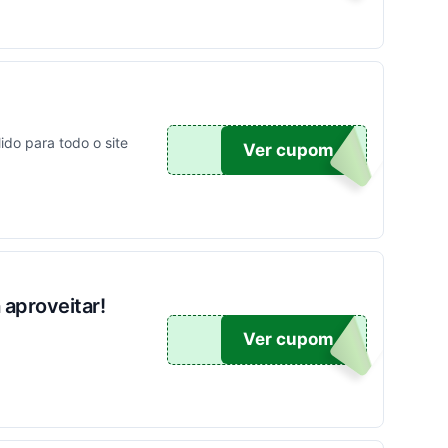
do para todo o site
ONTO
Ver cupom
aproveitar!
O100
Ver cupom