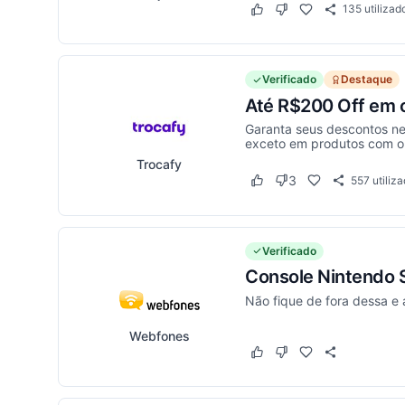
135
utilizad
Este cupom funcionou
Este cupom não funci
Verificado
Destaque
Até R$200 Off em 
Garanta seus descontos nes
exceto em produtos com o 
Trocafy
3
557
utiliz
Este cupom funcionou
Este cupom não funci
Verificado
Console Nintendo S
Não fique de fora dessa e 
Webfones
Este cupom funcionou
Este cupom não funci