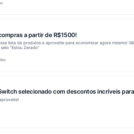
os
onou
compras a partir de R$1500!
sa lista de produtos e aproveite para economizar agora mesmo! Váli
selo "Estou Zerado"
ados
onou
witch selecionado com descontos incríveis para 
aproveite!
onou