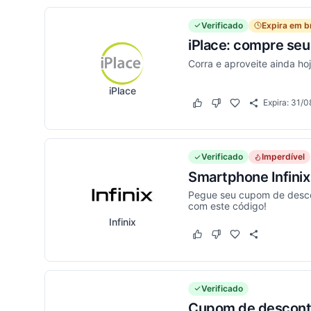
Verificado
Expira em b
iPlace: compre seu
Corra e aproveite ainda ho
iPlace
Expira:
31/0
Este cupom funcionou
Este cupom não funci
Verificado
Imperdível
Smartphone Infini
Pegue seu cupom de descon
com este código!
Infinix
Este cupom funcionou
Este cupom não funci
Verificado
Cupom de desconto