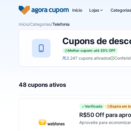
Pular para o conteúdo
Início
Lojas
Categoria
Início
/
Categorias
/
Telefonia
Cupons de desco
Melhor cupom: até 30% OFF
3.247 cupons ativados
Conferi
48 cupons ativos
Verificado
Expira em b
R$50 Off para apro
Aproveite para economiza