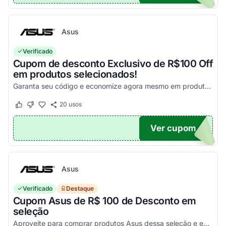
Asus
Verificado
Cupom de desconto Exclusivo de R$100 Off
em produtos selecionados!
Garanta seu código e economize agora mesmo em produtos selecionados!
20
usos
Este cupom funcionou
Este cupom não funcionou
Ver cupom
100
Asus
Verificado
Destaque
Cupom Asus de R$ 100 de Desconto em
seleção
Aproveite para comprar produtos Asus dessa seleção e economize! - E1504FA-NJ1287