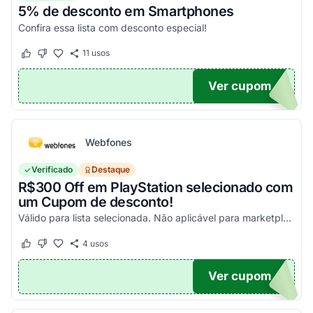
5% de desconto em Smartphones
Confira essa lista com desconto especial!
11
usos
Este cupom funcionou
Este cupom não funcionou
Ver cupom
OFF
Webfones
Verificado
Destaque
R$300 Off em PlayStation selecionado com
um Cupom de desconto!
Válido para lista selecionada. Não aplicável para marketplace. Aproveite!
4
usos
Este cupom funcionou
Este cupom não funcionou
Ver cupom
FF