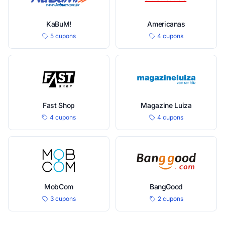
KaBuM!
Americanas
5 cupons
4 cupons
Fast Shop
Magazine Luiza
4 cupons
4 cupons
MobCom
BangGood
3 cupons
2 cupons