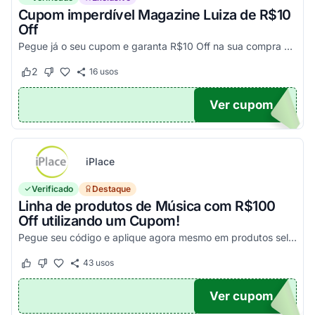
Cupom imperdível Magazine Luiza de R$10
Off
Pegue já o seu cupom e garanta R$10 Off na sua compra acima de R$500,00
2
16
usos
Este cupom funcionou
Este cupom não funcionou
Ver cupom
UPOM
iPlace
Verificado
Destaque
Linha de produtos de Música com R$100
Off utilizando um Cupom!
Pegue seu código e aplique agora mesmo em produtos selecionados para garantir seus descontos!
43
usos
Este cupom funcionou
Este cupom não funcionou
Ver cupom
100