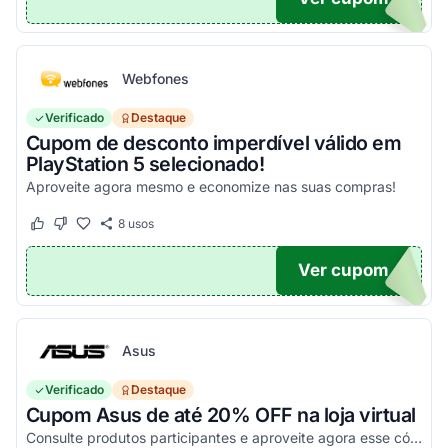
Webfones
Verificado
Destaque
Cupom de desconto imperdível válido em
PlayStation 5 selecionado!
Aproveite agora mesmo e economize nas suas compras!
8
usos
Este cupom funcionou
Este cupom não funcionou
Ver cupom
O100
Asus
Verificado
Destaque
Cupom Asus de até 20% OFF na loja virtual
Consulte produtos participantes e aproveite agora esse código promocional!