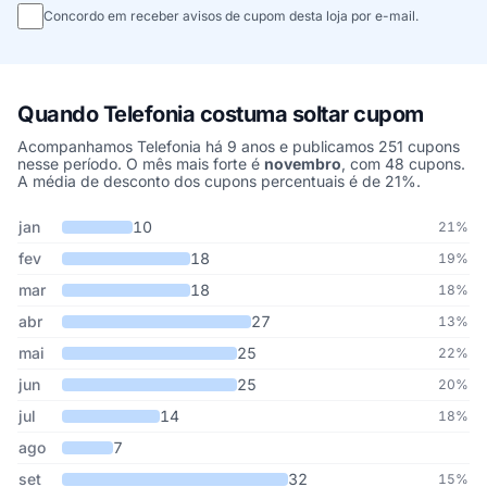
Concordo em receber avisos de cupom desta loja por e-mail.
Quando Telefonia costuma soltar cupom
Acompanhamos Telefonia há 9 anos e publicamos 251 cupons
nesse período. O mês mais forte é
novembro
, com 48 cupons.
A média de desconto dos cupons percentuais é de 21%.
Cupons de Telefonia publicados por mês, somando os últimos 9 a
Mês
Cupons publicados
Desconto médio
jan
10
21%
fev
18
19%
mar
18
18%
abr
27
13%
mai
25
22%
jun
25
20%
jul
14
18%
ago
7
set
32
15%