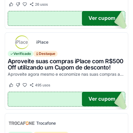
26
usos
Este cupom funcionou
Este cupom não funcionou
Ver cupom
UPOM
iPlace
Verificado
Destaque
Aproveite suas compras iPlace com R$500
Off utilizando um Cupom de desconto!
Aproveite agora mesmo e economize nas suas compras acima de R$7.199,99!
495
usos
Este cupom funcionou
Este cupom não funcionou
Ver cupom
500
Trocafone