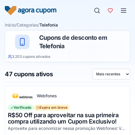
Pular para o conteúdo
Início
/
Categorias
/
Telefonia
Cupons de desconto em
Telefonia
3.203 cupons ativados
47 cupons ativos
Ordenar por
Webfones
Verificado
Expira em breve
R$50 Off para aproveitar na sua primeira
compra utilizando um Cupom Exclusivo!
Aproveite para economizar nessa promoção Webfones! Válido em compras de valor acima de R$750!