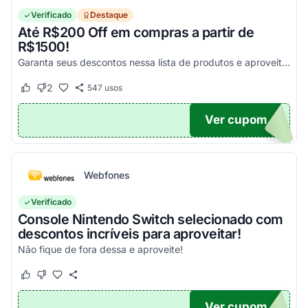
Verificado
Destaque
Até R$200 Off em compras a partir de
R$1500!
Garanta seus descontos nessa lista de produtos e aproveite para economizar agora mesmo! Válido para todo o site exceto em produtos com o selo "Estou Zerado"
2
547
usos
Este cupom funcionou
Este cupom não funcionou
Ver cupom
ONTO
Webfones
Verificado
Console Nintendo Switch selecionado com
descontos incríveis para aproveitar!
Não fique de fora dessa e aproveite!
Este cupom funcionou
Este cupom não funcionou
Ver cupom
O100