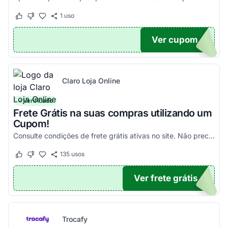
1
uso
Este cupom funcionou
Este cupom não funcionou
Ver cupom
100
Claro Loja Online
Verificado
Frete Grátis na suas compras utilizando um
Cupom!
Consulte condições de frete grátis ativas no site. Não precisa aplicar código promocional Claro Loja!
135
usos
Este cupom funcionou
Este cupom não funcionou
Ver frete grátis
TICO
Trocafy