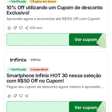
Verificado
Expira em breve
10% Off utilizando um Cupom de desconto
Exclusivo!
Aproveite agora e economize até R$150 Off com Cupom!
208
usos
Este cupom funcionou
Este cupom não funcionou
Ver cupom
OM10
Infinix
Verificado
Imperdível
Smartphone Infinix HOT 30 nessa seleção
com R$50 Off no Cupom!
Pegue seu cupom de desconto agora mesmo e aproveite esta incrível oportunidade para economizar nas suas compras com este código!
Este cupom funcionou
Este cupom não funcionou
Ver cupom
X50