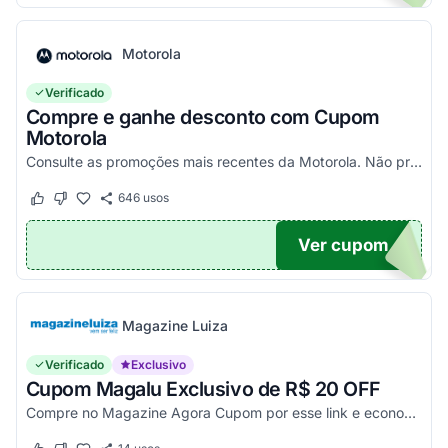
Motorola
Verificado
Compre e ganhe desconto com Cupom
Motorola
Consulte as promoções mais recentes da Motorola. Não precisa de cupom, descontos já aplicados no site.
646
usos
Este cupom funcionou
Este cupom não funcionou
Ver cupom
TICO
Magazine Luiza
Verificado
Exclusivo
Cupom Magalu Exclusivo de R$ 20 OFF
Compre no Magazine Agora Cupom por esse link e economize R$ 20 na compra de produtos acima de R$ 999 vendidos e entregues por Magazine Luiza. Economize!