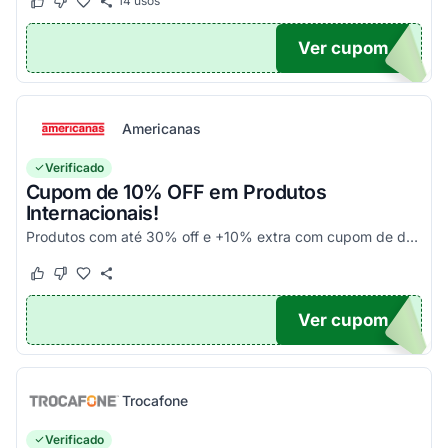
14
usos
Este cupom funcionou
Este cupom não funcionou
Ver cupom
UPOM
Americanas
Verificado
Cupom de 10% OFF em Produtos
Internacionais!
Produtos com até 30% off e +10% extra com cupom de desconto em produtos participantes da campanha. Consulte exceções no site. Aplique o código promocional no carrinho e aproveite!
Este cupom funcionou
Este cupom não funcionou
Ver cupom
10
Trocafone
Verificado