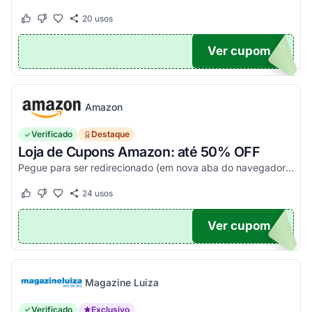
20
usos
Este cupom funcionou
Este cupom não funcionou
Ver cupom
20
Amazon
Verificado
Destaque
Loja de Cupons Amazon: até 50% OFF
Pegue para ser redirecionado (em nova aba do navegador) e acesse todos os cupons disponíveis da Amazon Brasil. Aproveite para economizar nesse link. Corra e garanta já o seu descon...
24
usos
Este cupom funcionou
Este cupom não funcionou
Ver cupom
TICO
Magazine Luiza
Verificado
Exclusivo