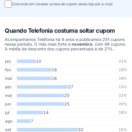
Concordo em receber avisos de cupom desta loja por e-mail.
Quando Telefonia costuma soltar cupom
Acompanhamos Telefonia há 9 anos e publicamos 251 cupons
nesse período. O mês mais forte é
novembro
, com 48 cupons.
A média de desconto dos cupons percentuais é de 21%.
Cupons de Telefonia publicados por mês, somando os últimos 9 a
Mês
Cupons publicados
Desconto médio
jan
10
21%
fev
18
19%
mar
18
18%
abr
27
13%
mai
25
22%
jun
25
20%
jul
14
18%
ago
7
set
32
15%