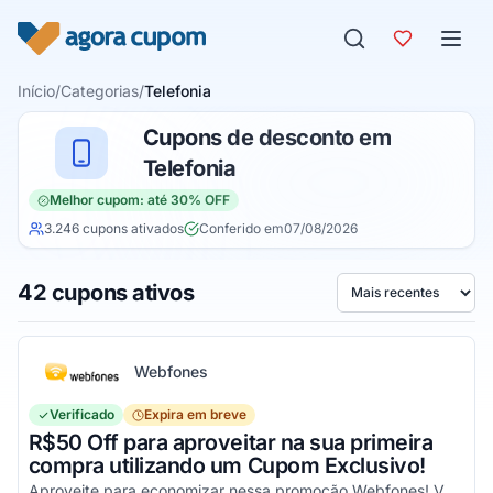
Pular para o conteúdo
Início
/
Categorias
/
Telefonia
Cupons de desconto em
Telefonia
Melhor cupom: até 30% OFF
3.246 cupons ativados
Conferido em
07/08/2026
42 cupons ativos
Ordenar por
Webfones
Verificado
Expira em breve
R$50 Off para aproveitar na sua primeira
compra utilizando um Cupom Exclusivo!
Aproveite para economizar nessa promoção Webfones! Válido em compras de valor acima de R$750!