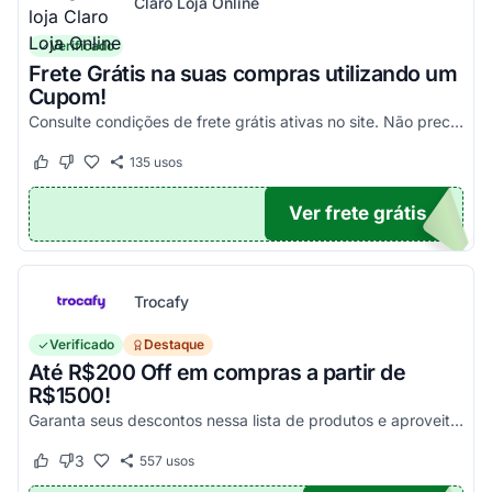
Claro Loja Online
Verificado
Frete Grátis na suas compras utilizando um
Cupom!
Consulte condições de frete grátis ativas no site. Não precisa aplicar código promocional Claro Loja!
135
usos
Este cupom funcionou
Este cupom não funcionou
Ver frete grátis
TICO
Trocafy
Verificado
Destaque
Até R$200 Off em compras a partir de
R$1500!
Garanta seus descontos nessa lista de produtos e aproveite para economizar agora mesmo! Válido para todo o site exceto em produtos com o selo "Estou Zerado"
3
557
usos
Este cupom funcionou
Este cupom não funcionou