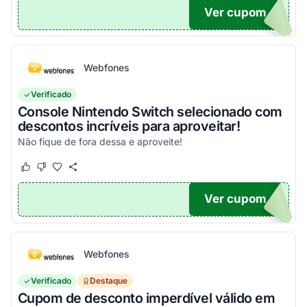
Ver cupom
ONTO
Webfones
Verificado
Console Nintendo Switch selecionado com
descontos incríveis para aproveitar!
Não fique de fora dessa e aproveite!
Este cupom funcionou
Este cupom não funcionou
Ver cupom
O100
Webfones
Verificado
Destaque
Cupom de desconto imperdível válido em