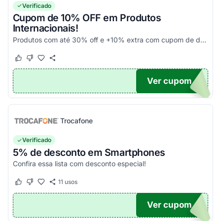
Verificado
Cupom de 10% OFF em Produtos
Internacionais!
Produtos com até 30% off e +10% extra com cupom de desconto em produtos participantes da campanha. Consulte exceções no site. Aplique o código promocional no carrinho e aproveite!
Este cupom funcionou
Este cupom não funcionou
Ver cupom
10
Trocafone
Verificado
5% de desconto em Smartphones
Confira essa lista com desconto especial!
11
usos
Este cupom funcionou
Este cupom não funcionou
Ver cupom
OFF