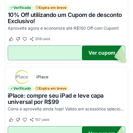
Verificado
Expira em breve
10% Off utilizando um Cupom de desconto
Exclusivo!
Aproveite agora e economize até R$150 Off com Cupom!
209
usos
Este cupom funcionou
Este cupom não funcionou
Ver cupom
OM10
iPlace
Verificado
Expira em breve
iPlace: compre seu iPad e leve capa
universal por R$99
Corra e aproveite ainda hoje! Válido em acessórios selecionados!
157
usos
Este cupom funcionou
Este cupom não funcionou