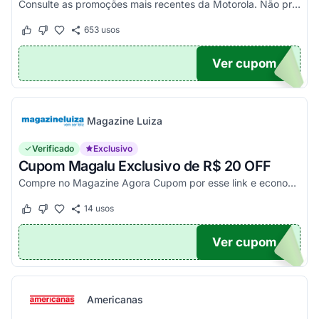
Consulte as promoções mais recentes da Motorola. Não precisa de cupom, descontos já aplicados no site.
653
usos
Este cupom funcionou
Este cupom não funcionou
Ver cupom
TICO
Magazine Luiza
Verificado
Exclusivo
Cupom Magalu Exclusivo de R$ 20 OFF
Compre no Magazine Agora Cupom por esse link e economize R$ 20 na compra de produtos acima de R$ 999 vendidos e entregues por Magazine Luiza. Economize!
14
usos
Este cupom funcionou
Este cupom não funcionou
Ver cupom
UPOM
Americanas