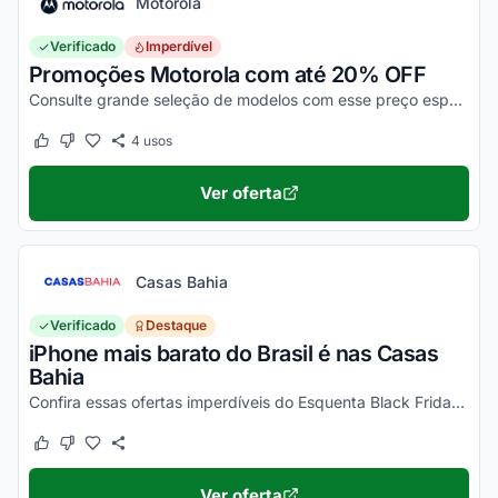
Motorola
Verificado
Imperdível
Promoções Motorola com até 20% OFF
Consulte grande seleção de modelos com esse preço especial. Aproveite para comprar e economizar nas ofertas selecionadas!
4
usos
Este cupom funcionou
Este cupom não funcionou
Ver oferta
Casas Bahia
Verificado
Destaque
iPhone mais barato do Brasil é nas Casas
Bahia
Confira essas ofertas imperdíveis do Esquenta Black Friday Casas Bahia!
Este cupom funcionou
Este cupom não funcionou
Ver oferta