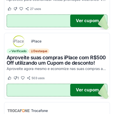
27
usos
Este cupom funcionou
Este cupom não funcionou
Ver cupom
UPOM
iPlace
Verificado
Destaque
Aproveite suas compras iPlace com R$500
Off utilizando um Cupom de desconto!
Aproveite agora mesmo e economize nas suas compras acima de R$7.199,99!
1
503
usos
Este cupom funcionou
Este cupom não funcionou
Ver cupom
500
Trocafone