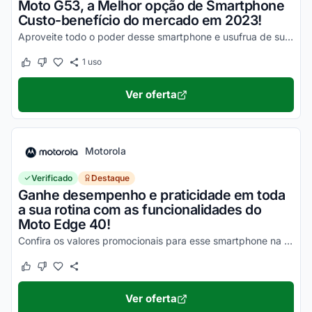
Moto G53, a Melhor opção de Smartphone
Custo-benefício do mercado em 2023!
Aproveite todo o poder desse smartphone e usufrua de suas vantagens por valores a partir de R$1500!
1
uso
Este cupom funcionou
Este cupom não funcionou
Ver oferta
Motorola
Verificado
Destaque
Ganhe desempenho e praticidade em toda
a sua rotina com as funcionalidades do
Moto Edge 40!
Confira os valores promocionais para esse smartphone na loja virtual Motorola e economize hoje mesmo!
Este cupom funcionou
Este cupom não funcionou
Ver oferta