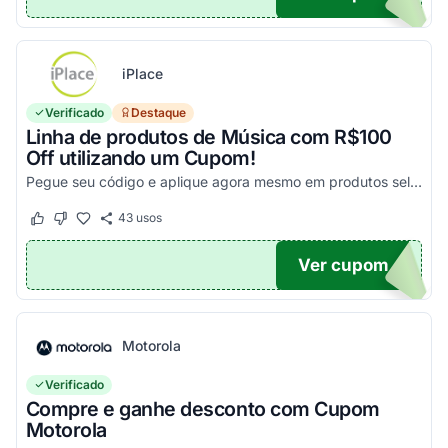
iPlace
Verificado
Destaque
Linha de produtos de Música com R$100
Off utilizando um Cupom!
Pegue seu código e aplique agora mesmo em produtos selecionados para garantir seus descontos!
43
usos
Este cupom funcionou
Este cupom não funcionou
Ver cupom
100
Motorola
Verificado
Compre e ganhe desconto com Cupom
Motorola