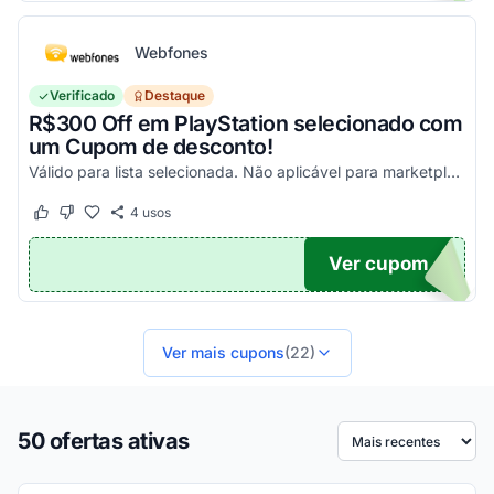
Webfones
Verificado
Destaque
R$300 Off em PlayStation selecionado com
um Cupom de desconto!
Válido para lista selecionada. Não aplicável para marketplace. Aproveite!
4
usos
Este cupom funcionou
Este cupom não funcionou
Ver cupom
FF
Ver mais cupons
(22)
50 ofertas ativas
Ordenar por