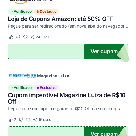
Verificado
Destaque
Loja de Cupons Amazon: até 50% OFF
Pegue para ser redirecionado (em nova aba do navegador) e acesse todos os cupons disponíveis da Amazon Brasil. Aproveite para economizar nesse link. Corra e garanta já o seu descon...
24
usos
Este cupom funcionou
Este cupom não funcionou
Ver cupom
TICO
Magazine Luiza
Verificado
Exclusivo
Cupom imperdível Magazine Luiza de R$10
Off
Pegue já o seu cupom e garanta R$10 Off na sua compra acima de R$500,00
2
16
usos
Este cupom funcionou
Este cupom não funcionou
Ver cupom
UPOM