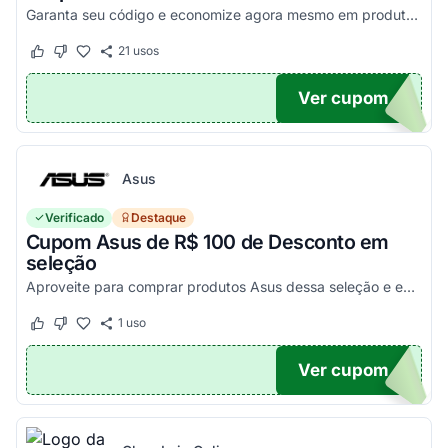
Garanta seu código e economize agora mesmo em produtos selecionados!
21
usos
Este cupom funcionou
Este cupom não funcionou
Ver cupom
100
Asus
Verificado
Destaque
Cupom Asus de R$ 100 de Desconto em
seleção
Aproveite para comprar produtos Asus dessa seleção e economize! - E1504FA-NJ1287
1
uso
Este cupom funcionou
Este cupom não funcionou
Ver cupom
100