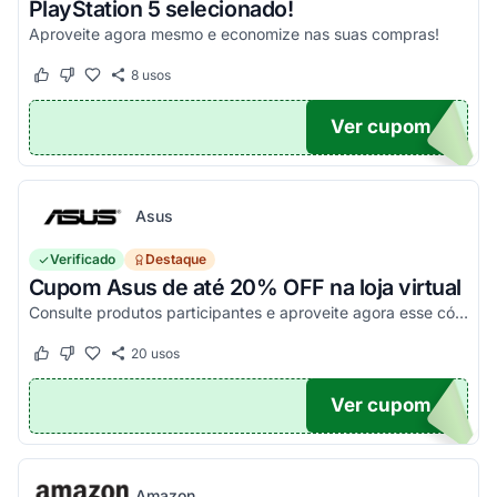
PlayStation 5 selecionado!
Aproveite agora mesmo e economize nas suas compras!
8
usos
Este cupom funcionou
Este cupom não funcionou
Ver cupom
O100
Asus
Verificado
Destaque
Cupom Asus de até 20% OFF na loja virtual
Consulte produtos participantes e aproveite agora esse código promocional!
20
usos
Este cupom funcionou
Este cupom não funcionou
Ver cupom
20
Amazon