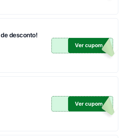
 de desconto!
Ver cupom
500
Ver cupom
OM10