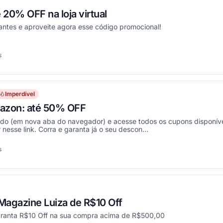
20% OFF na loja virtual
antes e aproveite agora esse código promocional!
s
onou
Imperdível
azon: até 50% OFF
ado (em nova aba do navegador) e acesse todos os cupons disponíve
nesse link. Corra e garanta já o seu descon...
s
onou
agazine Luiza de R$10 Off
aranta R$10 Off na sua compra acima de R$500,00