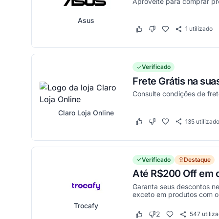
Aproveite para comprar p
Asus
1
utilizado
Este cupom funcionou
Este cupom não funci
Verificado
Frete Grátis na su
Consulte condições de frete
Claro Loja Online
135
utilizad
Este cupom funcionou
Este cupom não funci
Verificado
Destaque
Até R$200 Off em c
Garanta seus descontos nes
exceto em produtos com o 
Trocafy
2
547
utiliz
Este cupom funcionou
Este cupom não funci