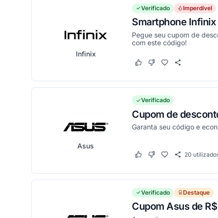
Verificado
Imperdível
Smartphone Infini
Pegue seu cupom de descon
com este código!
Infinix
Este cupom funcionou
Este cupom não funci
Verificado
Cupom de desconto
Garanta seu código e eco
Asus
20
utilizado
Este cupom funcionou
Este cupom não funci
Verificado
Destaque
Cupom Asus de R$ 