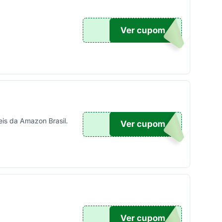
Ver cupom
20
is da Amazon Brasil.
Ver cupom
TICO
Ver cupom
UPOM