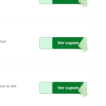
tos!
Ver cupom
100
os no site.
Ver cupom
TICO