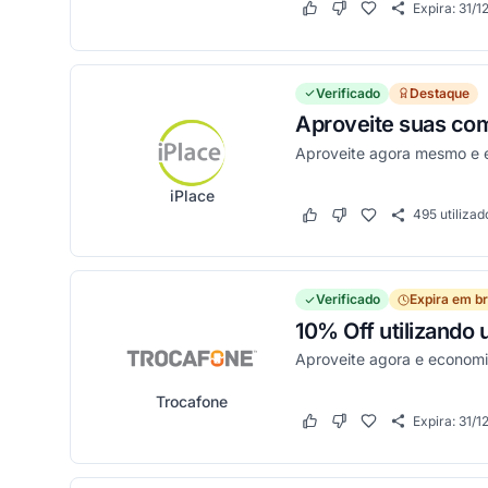
Expira:
31/1
Este cupom funcionou
Este cupom não funci
Verificado
Destaque
Aproveite suas com
Aproveite agora mesmo e 
iPlace
495
utilizad
Este cupom funcionou
Este cupom não funci
Verificado
Expira em b
10% Off utilizando
Aproveite agora e econom
Trocafone
Expira:
31/1
Este cupom funcionou
Este cupom não funci