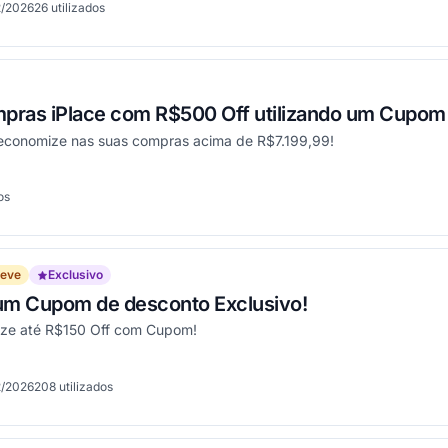
2/2026
26
utilizados
onou
pras iPlace com R$500 Off utilizando um Cupom
economize nas suas compras acima de R$7.199,99!
os
onou
reve
Exclusivo
 um Cupom de desconto Exclusivo!
ize até R$150 Off com Cupom!
2/2026
208
utilizados
onou