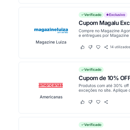
Verificado
Exclusivo
Cupom Magalu Excl
Compre no Magazine Agora
e entregues por Magazine 
Magazine Luiza
14
utilizado
Este cupom funcionou
Este cupom não funci
Verificado
Cupom de 10% OFF 
Produtos com até 30% off
exceções no site. Aplique 
Americanas
Este cupom funcionou
Este cupom não funci
Verificado