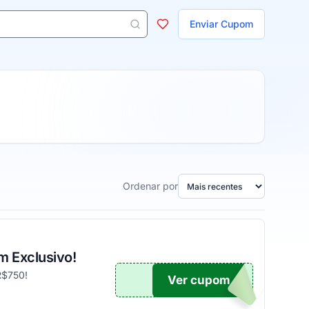
ojas
Enviar Cupom
 aparecem ao digitar 3 letras ou mais.
Ordenar por
m Exclusivo!
R$750!
Ver cupom
UPOM