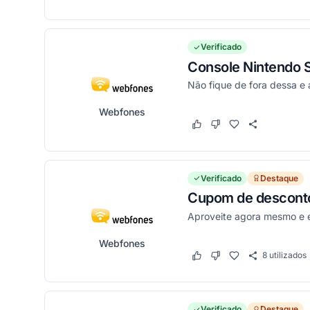
Verificado
Console Nintendo S
Não fique de fora dessa e 
Webfones
Este cupom funcionou
Este cupom não funci
Verificado
Destaque
Cupom de desconto 
Aproveite agora mesmo e 
Webfones
8
utilizados
Este cupom funcionou
Este cupom não funci
Verificado
Destaque