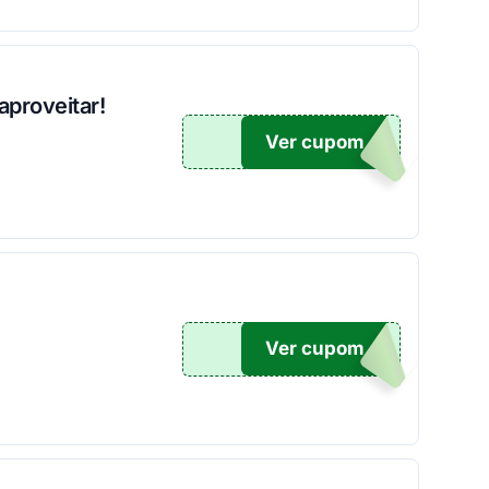
aproveitar!
Ver cupom
O100
Ver cupom
O100