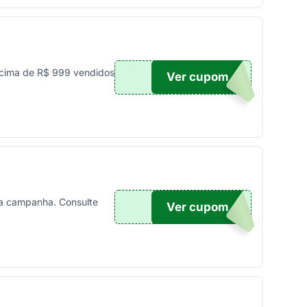
cima de R$ 999 vendidos
Ver cupom
UPOM
a campanha. Consulte
Ver cupom
10