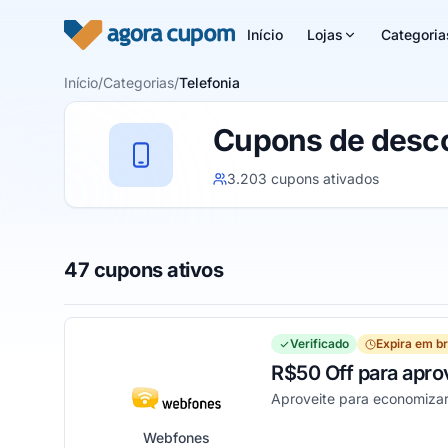
Pular para o conteúdo
Início
Lojas
Categoria
Início
/
Categorias
/
Telefonia
Cupons de desco
3.203 cupons ativados
47 cupons ativos
Verificado
Expira em b
R$50 Off para apro
Aproveite para economiza
Webfones