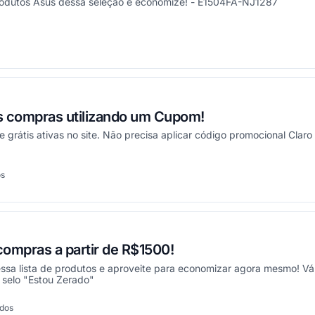
rodutos Asus dessa seleção e economize! - E1504FA-NJ1287
onou
as compras utilizando um Cupom!
 grátis ativas no site. Não precisa aplicar código promocional Claro 
os
onou
ompras a partir de R$1500!
sa lista de produtos e aproveite para economizar agora mesmo! Váli
selo "Estou Zerado"
ados
onou