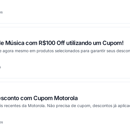
os
cionou
de Música com R$100 Off utilizando um Cupom!
e agora mesmo em produtos selecionados para garantir seus descon
s
onou
esconto com Cupom Motorola
s recentes da Motorola. Não precisa de cupom, descontos já aplicad
os
onou