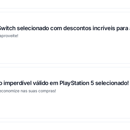
witch selecionado com descontos incríveis para 
aproveite!
onou
imperdível válido em PlayStation 5 selecionado!
economize nas suas compras!
onou