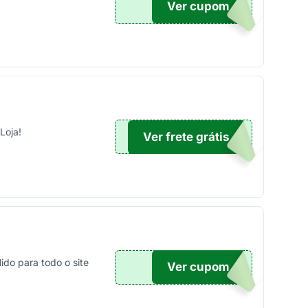
Ver cupom
100
Loja!
Ver frete grátis
TICO
do para todo o site
Ver cupom
ONTO