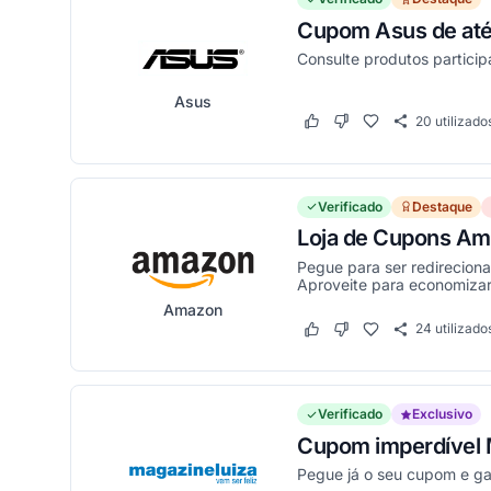
Cupom Asus de até 
Consulte produtos particip
Asus
20
utilizado
Este cupom funcionou
Este cupom não funci
Verificado
Destaque
Loja de Cupons Am
Pegue para ser redirecion
Aproveite para economizar 
Amazon
24
utilizado
Este cupom funcionou
Este cupom não funci
Verificado
Exclusivo
Cupom imperdível M
Pegue já o seu cupom e g