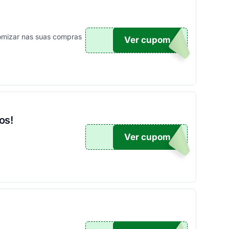
omizar nas suas compras
Ver cupom
X50
os!
Ver cupom
100