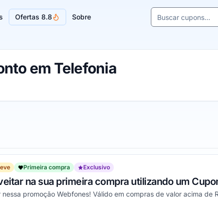
Buscar cupons e l
s
Ofertas 8.8
Sobre
Sugestões de lojas
nto em Telefonia
reve
Primeira compra
Exclusivo
veitar na sua primeira compra utilizando um Cupo
r nessa promoção Webfones! Válido em compras de valor acima de 