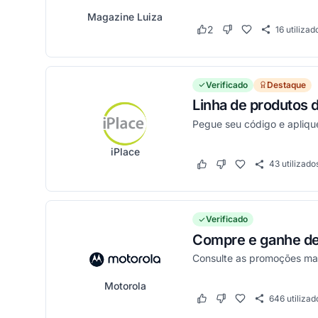
Magazine Luiza
2
16
utilizad
Este cupom funcionou
Este cupom não fun
Verificado
Destaque
Linha de produtos 
Pegue seu código e apliqu
iPlace
43
utilizado
Este cupom funcionou
Este cupom não funci
Verificado
Compre e ganhe d
Consulte as promoções mai
Motorola
646
utilizad
Este cupom funcionou
Este cupom não funci