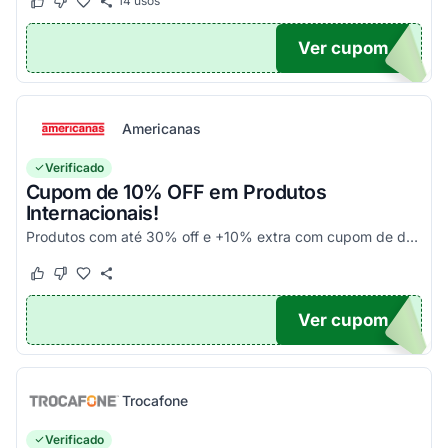
14
usos
Este cupom funcionou
Este cupom não funcionou
Ver cupom
UPOM
Americanas
Verificado
Cupom de 10% OFF em Produtos
Internacionais!
Produtos com até 30% off e +10% extra com cupom de desconto em produtos participantes da campanha. Consulte exceções no site. Aplique o código promocional no carrinho e aproveite!
Este cupom funcionou
Este cupom não funcionou
Ver cupom
10
Trocafone
Verificado