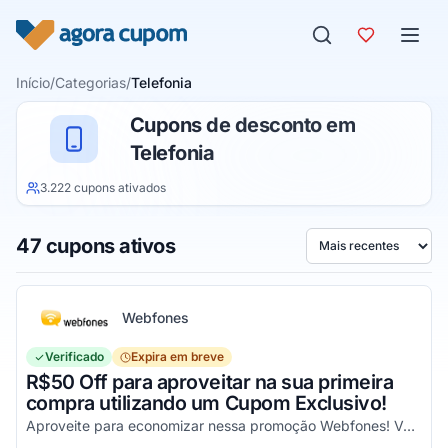
Pular para o conteúdo
Início
/
Categorias
/
Telefonia
Cupons de desconto em
Telefonia
3.222 cupons ativados
47 cupons ativos
Ordenar por
Webfones
Verificado
Expira em breve
R$50 Off para aproveitar na sua primeira
compra utilizando um Cupom Exclusivo!
Aproveite para economizar nessa promoção Webfones! Válido em compras de valor acima de R$750!