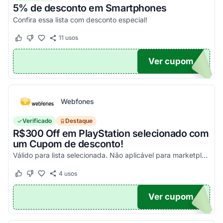
5% de desconto em Smartphones
Confira essa lista com desconto especial!
11
usos
Este cupom funcionou
Este cupom não funcionou
Ver cupom
OFF
Webfones
Verificado
Destaque
R$300 Off em PlayStation selecionado com
um Cupom de desconto!
Válido para lista selecionada. Não aplicável para marketplace. Aproveite!
4
usos
Este cupom funcionou
Este cupom não funcionou
Ver cupom
FF