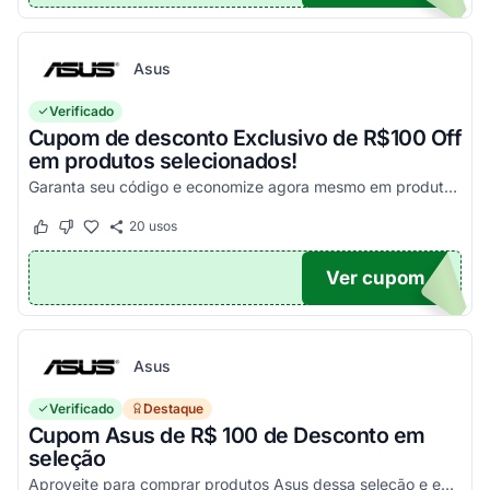
Asus
Verificado
Cupom de desconto Exclusivo de R$100 Off
em produtos selecionados!
Garanta seu código e economize agora mesmo em produtos selecionados!
20
usos
Este cupom funcionou
Este cupom não funcionou
Ver cupom
100
Asus
Verificado
Destaque
Cupom Asus de R$ 100 de Desconto em
seleção
Aproveite para comprar produtos Asus dessa seleção e economize! - E1504FA-NJ1287