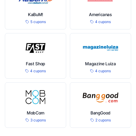
KaBuM!
Americanas
5 cupons
4 cupons
Fast Shop
Magazine Luiza
4 cupons
4 cupons
MobCom
BangGood
3 cupons
2 cupons