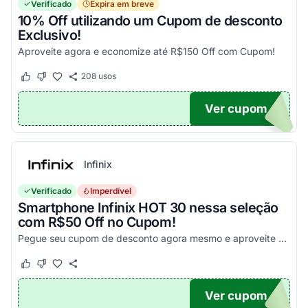
Verificado
Expira em breve
10% Off utilizando um Cupom de desconto
Exclusivo!
Aproveite agora e economize até R$150 Off com Cupom!
208
usos
Este cupom funcionou
Este cupom não funcionou
Ver cupom
OM10
Infinix
Verificado
Imperdível
Smartphone Infinix HOT 30 nessa seleção
com R$50 Off no Cupom!
Pegue seu cupom de desconto agora mesmo e aproveite esta incrível oportunidade para economizar nas suas compras com este código!
Este cupom funcionou
Este cupom não funcionou
Ver cupom
X50