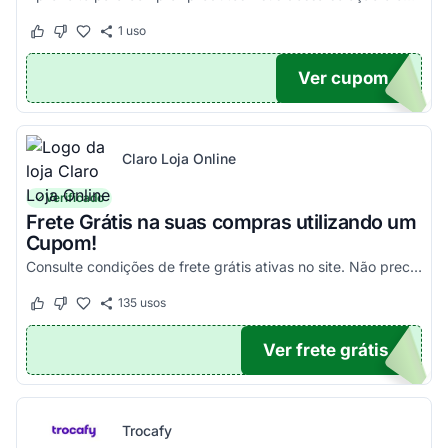
1
uso
Este cupom funcionou
Este cupom não funcionou
Ver cupom
100
Claro Loja Online
Verificado
Frete Grátis na suas compras utilizando um
Cupom!
Consulte condições de frete grátis ativas no site. Não precisa aplicar código promocional Claro Loja!
135
usos
Este cupom funcionou
Este cupom não funcionou
Ver frete grátis
TICO
Trocafy