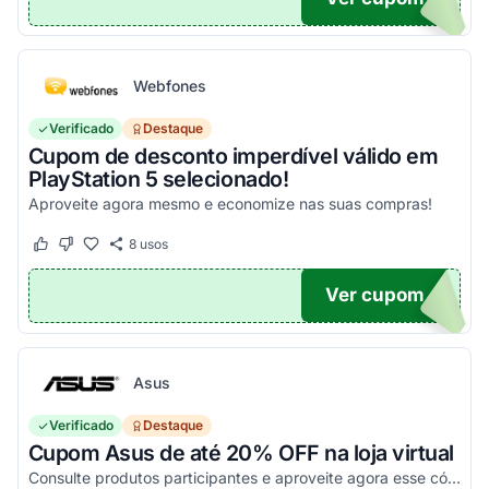
Webfones
Verificado
Destaque
Cupom de desconto imperdível válido em
PlayStation 5 selecionado!
Aproveite agora mesmo e economize nas suas compras!
8
usos
Este cupom funcionou
Este cupom não funcionou
Ver cupom
O100
Asus
Verificado
Destaque
Cupom Asus de até 20% OFF na loja virtual
Consulte produtos participantes e aproveite agora esse código promocional!