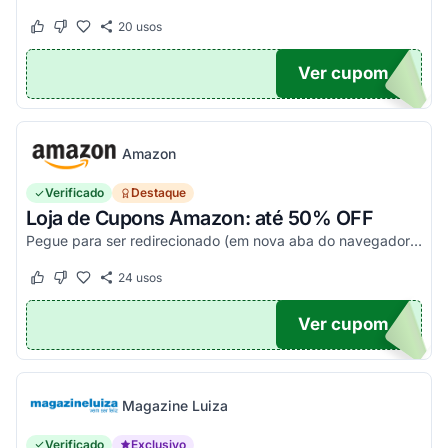
20
usos
Este cupom funcionou
Este cupom não funcionou
Ver cupom
20
Amazon
Verificado
Destaque
Loja de Cupons Amazon: até 50% OFF
Pegue para ser redirecionado (em nova aba do navegador) e acesse todos os cupons disponíveis da Amazon Brasil. Aproveite para economizar nesse link. Corra e garanta já o seu descon...
24
usos
Este cupom funcionou
Este cupom não funcionou
Ver cupom
TICO
Magazine Luiza
Verificado
Exclusivo