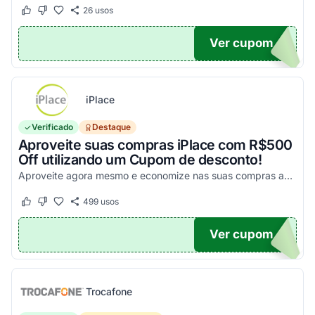
26
usos
Este cupom funcionou
Este cupom não funcionou
Ver cupom
UPOM
iPlace
Verificado
Destaque
Aproveite suas compras iPlace com R$500
Off utilizando um Cupom de desconto!
Aproveite agora mesmo e economize nas suas compras acima de R$7.199,99!
499
usos
Este cupom funcionou
Este cupom não funcionou
Ver cupom
500
Trocafone