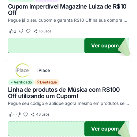
Cupom imperdível Magazine Luiza de R$10
Off
Pegue já o seu cupom e garanta R$10 Off na sua compra acima de R$500,00
2
16
usos
Este cupom funcionou
Este cupom não funcionou
Ver cupom
UPOM
iPlace
Verificado
Destaque
Linha de produtos de Música com R$100
Off utilizando um Cupom!
Pegue seu código e aplique agora mesmo em produtos selecionados para garantir seus descontos!
43
usos
Este cupom funcionou
Este cupom não funcionou
Ver cupom
100