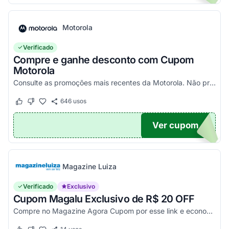
Motorola
Verificado
Compre e ganhe desconto com Cupom
Motorola
Consulte as promoções mais recentes da Motorola. Não precisa de cupom, descontos já aplicados no site.
646
usos
Este cupom funcionou
Este cupom não funcionou
Ver cupom
TICO
Magazine Luiza
Verificado
Exclusivo
Cupom Magalu Exclusivo de R$ 20 OFF
Compre no Magazine Agora Cupom por esse link e economize R$ 20 na compra de produtos acima de R$ 999 vendidos e entregues por Magazine Luiza. Economize!