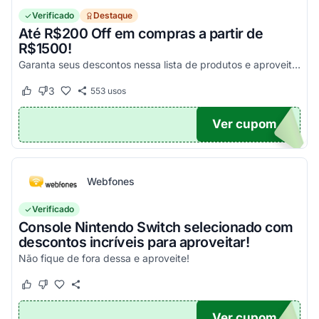
Verificado
Destaque
Até R$200 Off em compras a partir de
R$1500!
Garanta seus descontos nessa lista de produtos e aproveite para economizar agora mesmo! Válido para todo o site exceto em produtos com o selo "Estou Zerado"
3
553
usos
Este cupom funcionou
Este cupom não funcionou
Ver cupom
ONTO
Webfones
Verificado
Console Nintendo Switch selecionado com
descontos incríveis para aproveitar!
Não fique de fora dessa e aproveite!
Este cupom funcionou
Este cupom não funcionou
Ver cupom
O100