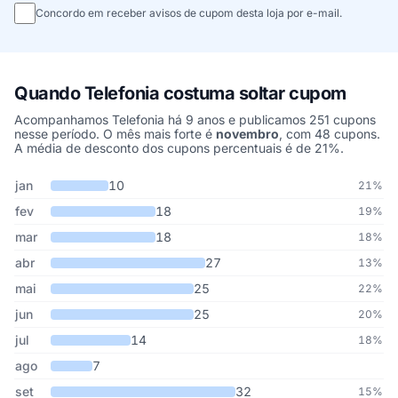
Concordo em receber avisos de cupom desta loja por e-mail.
Quando Telefonia costuma soltar cupom
Acompanhamos Telefonia há 9 anos e publicamos 251 cupons
nesse período. O mês mais forte é
novembro
, com 48 cupons.
A média de desconto dos cupons percentuais é de 21%.
Cupons de Telefonia publicados por mês, somando os últimos 9 a
Mês
Cupons publicados
Desconto médio
jan
10
21%
fev
18
19%
mar
18
18%
abr
27
13%
mai
25
22%
jun
25
20%
jul
14
18%
ago
7
set
32
15%