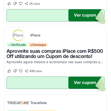
26
usos
Este cupom funcionou
Este cupom não funcionou
Ver cupom
UPOM
iPlace
Verificado
Destaque
Aproveite suas compras iPlace com R$500
Off utilizando um Cupom de desconto!
Aproveite agora mesmo e economize nas suas compras acima de R$7.199,99!
499
usos
Este cupom funcionou
Este cupom não funcionou
Ver cupom
500
Trocafone