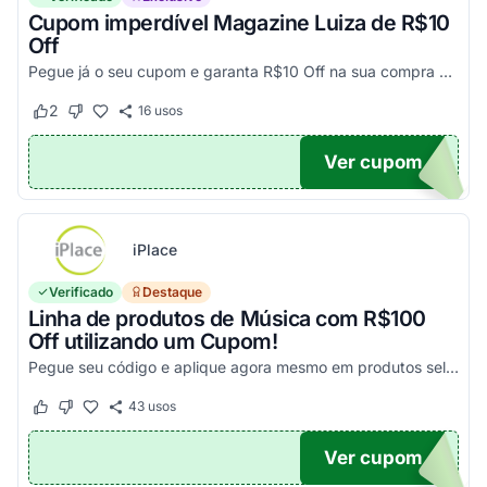
Cupom imperdível Magazine Luiza de R$10
Off
Pegue já o seu cupom e garanta R$10 Off na sua compra acima de R$500,00
2
16
usos
Este cupom funcionou
Este cupom não funcionou
Ver cupom
UPOM
iPlace
Verificado
Destaque
Linha de produtos de Música com R$100
Off utilizando um Cupom!
Pegue seu código e aplique agora mesmo em produtos selecionados para garantir seus descontos!
43
usos
Este cupom funcionou
Este cupom não funcionou
Ver cupom
100