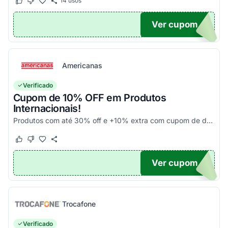
14
usos
Este cupom funcionou
Este cupom não funcionou
Ver cupom
UPOM
Americanas
Verificado
Cupom de 10% OFF em Produtos
Internacionais!
Produtos com até 30% off e +10% extra com cupom de desconto em produtos participantes da campanha. Consulte exceções no site. Aplique o código promocional no carrinho e aproveite!
Este cupom funcionou
Este cupom não funcionou
Ver cupom
10
Trocafone
Verificado