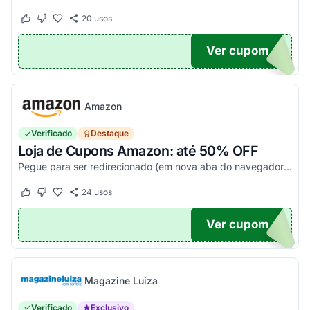
20
usos
Este cupom funcionou
Este cupom não funcionou
Ver cupom
20
Amazon
Verificado
Destaque
Loja de Cupons Amazon: até 50% OFF
Pegue para ser redirecionado (em nova aba do navegador) e acesse todos os cupons disponíveis da Amazon Brasil. Aproveite para economizar nesse link. Corra e garanta já o seu descon...
24
usos
Este cupom funcionou
Este cupom não funcionou
Ver cupom
TICO
Magazine Luiza
Verificado
Exclusivo