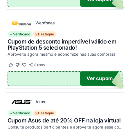
Webfones
Verificado
Destaque
Cupom de desconto imperdível válido em
PlayStation 5 selecionado!
Aproveite agora mesmo e economize nas suas compras!
8
usos
Este cupom funcionou
Este cupom não funcionou
Ver cupom
O100
Asus
Verificado
Destaque
Cupom Asus de até 20% OFF na loja virtual
Consulte produtos participantes e aproveite agora esse código promocional!