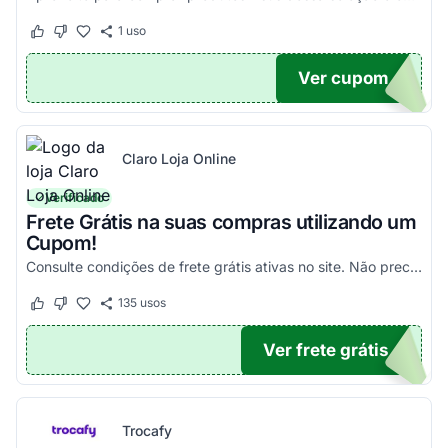
1
uso
Este cupom funcionou
Este cupom não funcionou
Ver cupom
100
Claro Loja Online
Verificado
Frete Grátis na suas compras utilizando um
Cupom!
Consulte condições de frete grátis ativas no site. Não precisa aplicar código promocional Claro Loja!
135
usos
Este cupom funcionou
Este cupom não funcionou
Ver frete grátis
TICO
Trocafy