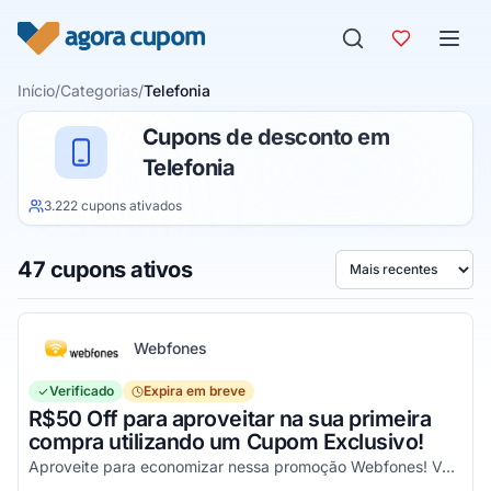
Pular para o conteúdo
Início
/
Categorias
/
Telefonia
Cupons de desconto em
Telefonia
3.222 cupons ativados
47 cupons ativos
Ordenar por
Webfones
Verificado
Expira em breve
R$50 Off para aproveitar na sua primeira
compra utilizando um Cupom Exclusivo!
Aproveite para economizar nessa promoção Webfones! Válido em compras de valor acima de R$750!