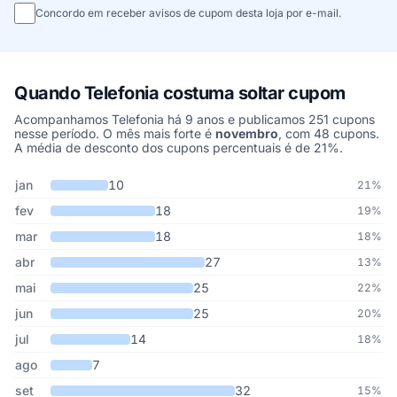
Concordo em receber avisos de cupom desta loja por e-mail.
Quando Telefonia costuma soltar cupom
Acompanhamos Telefonia há 9 anos e publicamos 251 cupons
nesse período. O mês mais forte é
novembro
, com 48 cupons.
A média de desconto dos cupons percentuais é de 21%.
Cupons de Telefonia publicados por mês, somando os últimos 9 a
Mês
Cupons publicados
Desconto médio
jan
10
21%
fev
18
19%
mar
18
18%
abr
27
13%
mai
25
22%
jun
25
20%
jul
14
18%
ago
7
set
32
15%