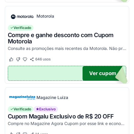
Motorola
Verificado
Compre e ganhe desconto com Cupom
Motorola
Consulte as promoções mais recentes da Motorola. Não precisa de cupom, descontos já aplicados no site.
646
usos
Este cupom funcionou
Este cupom não funcionou
Ver cupom
TICO
Magazine Luiza
Verificado
Exclusivo
Cupom Magalu Exclusivo de R$ 20 OFF
Compre no Magazine Agora Cupom por esse link e economize R$ 20 na compra de produtos acima de R$ 999 vendidos e entregues por Magazine Luiza. Economize!