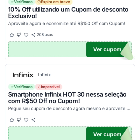
Verificado
Expira em breve
10% Off utilizando um Cupom de desconto
Exclusivo!
Aproveite agora e economize até R$150 Off com Cupom!
208
usos
Este cupom funcionou
Este cupom não funcionou
Ver cupom
OM10
Infinix
Verificado
Imperdível
Smartphone Infinix HOT 30 nessa seleção
com R$50 Off no Cupom!
Pegue seu cupom de desconto agora mesmo e aproveite esta incrível oportunidade para economizar nas suas compras com este código!
Este cupom funcionou
Este cupom não funcionou
Ver cupom
X50