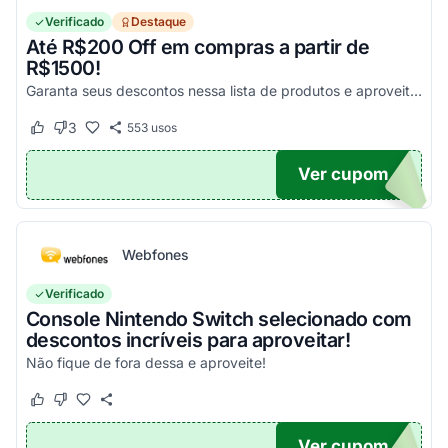
Verificado
Destaque
Até R$200 Off em compras a partir de
R$1500!
Garanta seus descontos nessa lista de produtos e aproveite para economizar agora mesmo! Válido para todo o site exceto em produtos com o selo "Estou Zerado"
3
553
usos
Este cupom funcionou
Este cupom não funcionou
Ver cupom
ONTO
Webfones
Verificado
Console Nintendo Switch selecionado com
descontos incríveis para aproveitar!
Não fique de fora dessa e aproveite!
Este cupom funcionou
Este cupom não funcionou
Ver cupom
O100