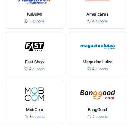
KaBuM!
Americanas
5 cupons
4 cupons
Fast Shop
Magazine Luiza
4 cupons
4 cupons
MobCom
BangGood
3 cupons
2 cupons