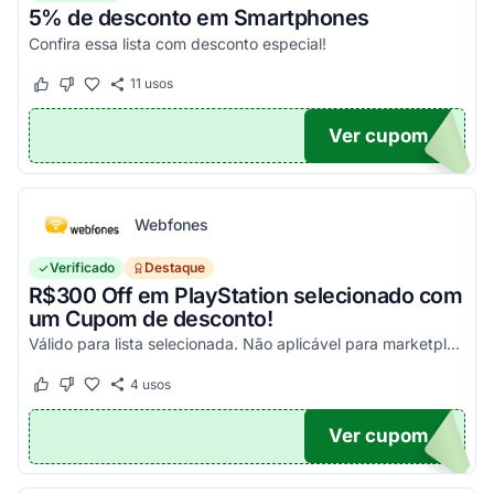
5% de desconto em Smartphones
Confira essa lista com desconto especial!
11
usos
Este cupom funcionou
Este cupom não funcionou
Ver cupom
OFF
Webfones
Verificado
Destaque
R$300 Off em PlayStation selecionado com
um Cupom de desconto!
Válido para lista selecionada. Não aplicável para marketplace. Aproveite!
4
usos
Este cupom funcionou
Este cupom não funcionou
Ver cupom
FF