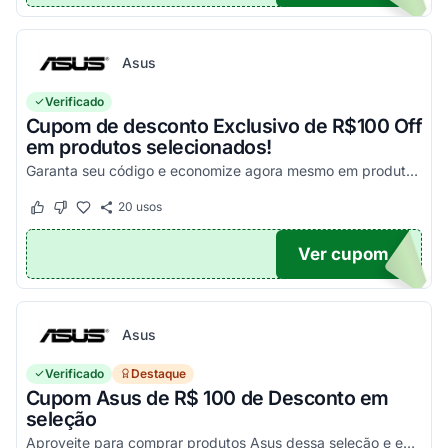
Asus
Verificado
Cupom de desconto Exclusivo de R$100 Off
em produtos selecionados!
Garanta seu código e economize agora mesmo em produtos selecionados!
20
usos
Este cupom funcionou
Este cupom não funcionou
Ver cupom
100
Asus
Verificado
Destaque
Cupom Asus de R$ 100 de Desconto em
seleção
Aproveite para comprar produtos Asus dessa seleção e economize! - E1504FA-NJ1287