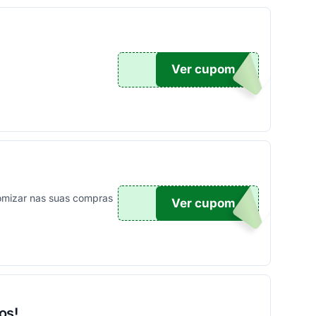
Ver cupom
PA
omizar nas suas compras
Ver cupom
X50
os!