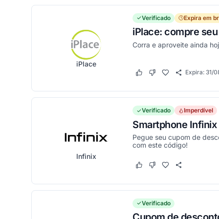
Verificado
Expira em b
iPlace: compre seu 
Corra e aproveite ainda ho
iPlace
Expira:
31/0
Este cupom funcionou
Este cupom não funci
Verificado
Imperdível
Smartphone Infini
Pegue seu cupom de descon
com este código!
Infinix
Este cupom funcionou
Este cupom não funci
Verificado
Cupom de desconto