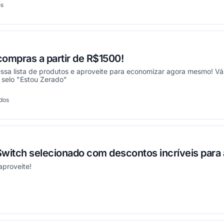
os
onou
ompras a partir de R$1500!
sa lista de produtos e aproveite para economizar agora mesmo! Váli
selo "Estou Zerado"
ados
onou
witch selecionado com descontos incríveis para 
aproveite!
onou