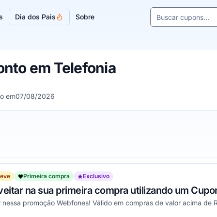
Buscar cupons e l
s
Dia dos Pais
Sobre
Sugestões de lojas
nto em Telefonia
do em
07/08/2026
reve
Primeira compra
Exclusivo
veitar na sua primeira compra utilizando um Cupo
r nessa promoção Webfones! Válido em compras de valor acima de 