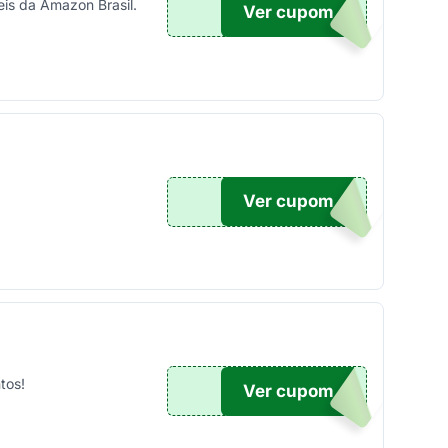
is da Amazon Brasil.
Ver cupom
TICO
Ver cupom
UPOM
tos!
Ver cupom
100