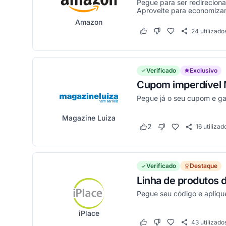
Pegue para ser redirecion
Aproveite para economizar 
Amazon
24
utilizado
Este cupom funcionou
Este cupom não funci
Verificado
Exclusivo
Cupom imperdível M
Pegue já o seu cupom e g
Magazine Luiza
2
16
utilizad
Este cupom funcionou
Este cupom não fun
Verificado
Destaque
Linha de produtos 
Pegue seu código e apliqu
iPlace
43
utilizado
Este cupom funcionou
Este cupom não funci