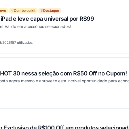
reve
Combo ou kit
Destaque
iPad e leve capa universal por R$99
je! Válido em acessórios selecionados!
8/2026
157
utilizados
onou
x HOT 30 nessa seleção com R$50 Off no Cupom!
to agora mesmo e aproveite esta incrível oportunidade para econ
onou
 Exclusivo de R$100 Off em produtos selecionad