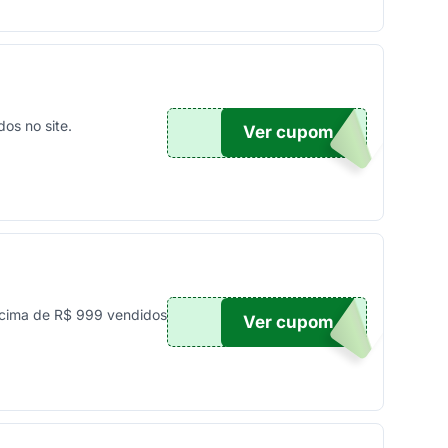
os no site.
Ver cupom
TICO
cima de R$ 999 vendidos
Ver cupom
UPOM