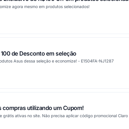
nomize agora mesmo em produtos selecionados!
onou
100 de Desconto em seleção
rodutos Asus dessa seleção e economize! - E1504FA-NJ1287
onou
as compras utilizando um Cupom!
 grátis ativas no site. Não precisa aplicar código promocional Claro 