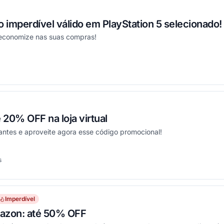
imperdível válido em PlayStation 5 selecionado!
economize nas suas compras!
onou
20% OFF na loja virtual
antes e aproveite agora esse código promocional!
s
onou
Imperdível
azon: até 50% OFF