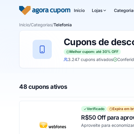
Pular para o conteúdo
Início
Lojas
Categoria
Início
/
Categorias
/
Telefonia
Cupons de desco
Melhor cupom: até 30% OFF
3.247 cupons ativados
Conferi
48 cupons ativos
Verificado
Expira em b
R$50 Off para apro
Aproveite para economiza