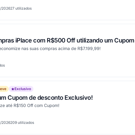
2/2026
27
utilizados
onou
pras iPlace com R$500 Off utilizando um Cupom
economize nas suas compras acima de R$7.199,99!
dos
onou
reve
Exclusivo
 um Cupom de desconto Exclusivo!
ize até R$150 Off com Cupom!
2/2026
209
utilizados
onou