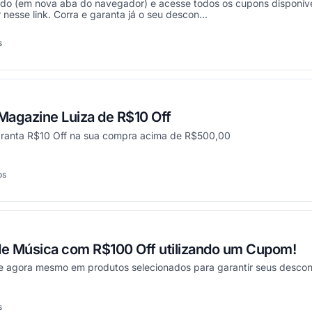
ado (em nova aba do navegador) e acesse todos os cupons disponíve
nesse link. Corra e garanta já o seu descon...
s
onou
agazine Luiza de R$10 Off
aranta R$10 Off na sua compra acima de R$500,00
os
cionou
de Música com R$100 Off utilizando um Cupom!
e agora mesmo em produtos selecionados para garantir seus descon
s
onou