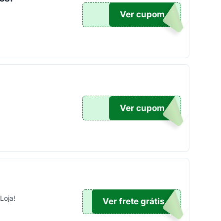
Ver cupom
100
Ver cupom
100
Loja!
Ver frete grátis
TICO