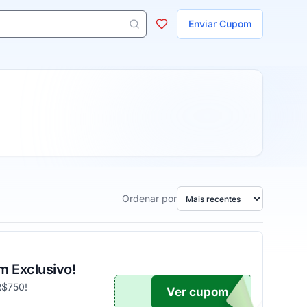
ojas
Enviar Cupom
 aparecem ao digitar 3 letras ou mais.
Ordenar por
m Exclusivo!
R$750!
Ver cupom
UPOM