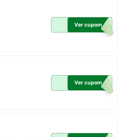
Ver cupom
O100
Ver cupom
20