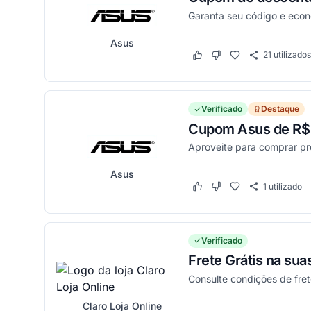
Garanta seu código e eco
Asus
21
utilizados
Este cupom funcionou
Este cupom não funci
Verificado
Destaque
Cupom Asus de R$ 
Aproveite para comprar p
Asus
1
utilizado
Este cupom funcionou
Este cupom não funci
Verificado
Frete Grátis na su
Consulte condições de frete
Claro Loja Online