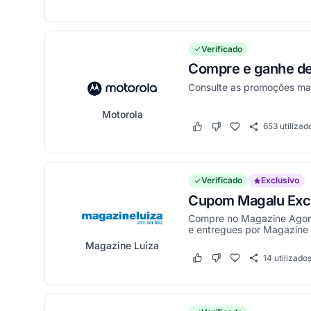
Verificado
Compre e ganhe d
Consulte as promoções mai
Motorola
653
utilizad
Este cupom funcionou
Este cupom não funci
Verificado
Exclusivo
Cupom Magalu Excl
Compre no Magazine Agora
e entregues por Magazine 
Magazine Luiza
14
utilizado
Este cupom funcionou
Este cupom não funci