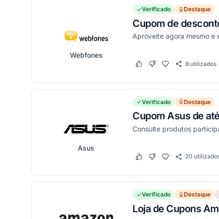
Verificado
Destaque
Cupom de desconto 
Aproveite agora mesmo e 
Webfones
8
utilizados
Este cupom funcionou
Este cupom não funci
Verificado
Destaque
Cupom Asus de até 
Consulte produtos particip
Asus
20
utilizado
Este cupom funcionou
Este cupom não funci
Verificado
Destaque
Loja de Cupons Am