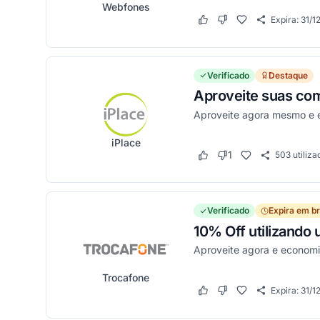
Webfones
Expira:
31/1
Este cupom funcionou
Este cupom não funci
Verificado
Destaque
Aproveite suas com
Aproveite agora mesmo e 
iPlace
1
503
utiliza
Este cupom funcionou
Este cupom não funci
Verificado
Expira em b
10% Off utilizando
Aproveite agora e econom
Trocafone
Expira:
31/1
Este cupom funcionou
Este cupom não funci