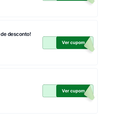
 de desconto!
Ver cupom
500
Ver cupom
OM10