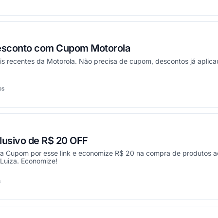
esconto com Cupom Motorola
s recentes da Motorola. Não precisa de cupom, descontos já aplicad
os
onou
usivo de R$ 20 OFF
 Cupom por esse link e economize R$ 20 na compra de produtos a
Luiza. Economize!
s
onou