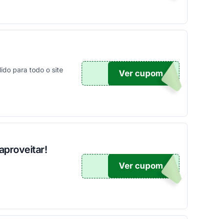
do para todo o site
Ver cupom
ONTO
aproveitar!
Ver cupom
O100