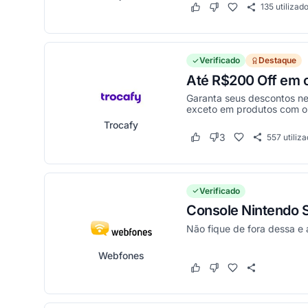
135
utilizad
Este cupom funcionou
Este cupom não funci
Verificado
Destaque
Até R$200 Off em c
Garanta seus descontos nes
exceto em produtos com o 
Trocafy
3
557
utiliz
Este cupom funcionou
Este cupom não funci
Verificado
Console Nintendo S
Não fique de fora dessa e 
Webfones
Este cupom funcionou
Este cupom não funci