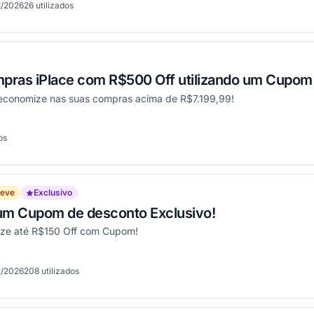
2/2026
26
utilizados
onou
pras iPlace com R$500 Off utilizando um Cupom
economize nas suas compras acima de R$7.199,99!
os
onou
reve
Exclusivo
 um Cupom de desconto Exclusivo!
ize até R$150 Off com Cupom!
2/2026
208
utilizados
onou