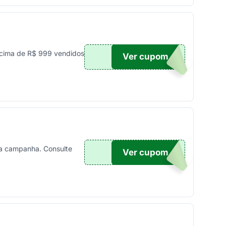
cima de R$ 999 vendidos
Ver cupom
UPOM
a campanha. Consulte
Ver cupom
10