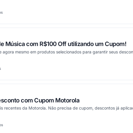
os
cionou
de Música com R$100 Off utilizando um Cupom!
e agora mesmo em produtos selecionados para garantir seus descon
s
onou
esconto com Cupom Motorola
s recentes da Motorola. Não precisa de cupom, descontos já aplicad
os
onou