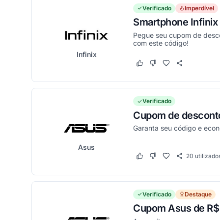
Verificado
Imperdível
Smartphone Infini
Pegue seu cupom de descon
com este código!
Infinix
Este cupom funcionou
Este cupom não funci
Verificado
Cupom de desconto
Garanta seu código e eco
Asus
20
utilizado
Este cupom funcionou
Este cupom não funci
Verificado
Destaque
Cupom Asus de R$ 