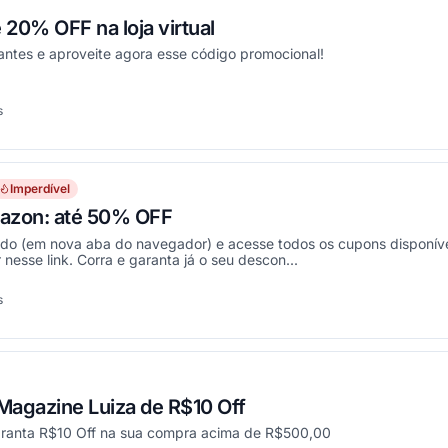
20% OFF na loja virtual
antes e aproveite agora esse código promocional!
s
onou
Imperdível
azon: até 50% OFF
ado (em nova aba do navegador) e acesse todos os cupons disponíve
nesse link. Corra e garanta já o seu descon...
s
onou
agazine Luiza de R$10 Off
aranta R$10 Off na sua compra acima de R$500,00