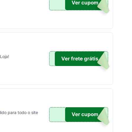
Ver cupom
100
Loja!
Ver frete grátis
TICO
do para todo o site
Ver cupom
ONTO