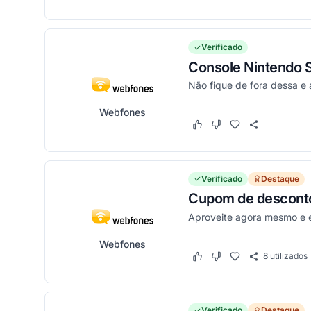
Verificado
Console Nintendo S
Não fique de fora dessa e 
Webfones
Este cupom funcionou
Este cupom não funci
Verificado
Destaque
Cupom de desconto 
Aproveite agora mesmo e 
Webfones
8
utilizados
Este cupom funcionou
Este cupom não funci
Verificado
Destaque