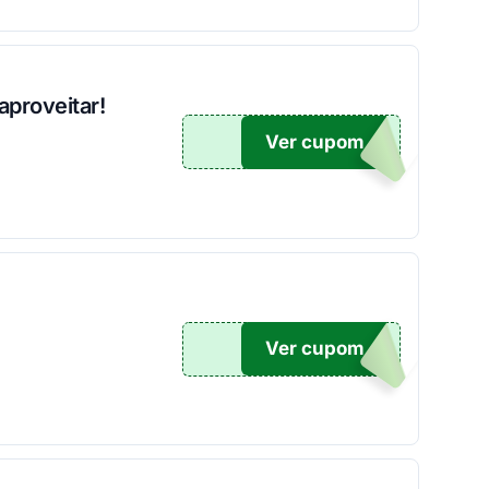
aproveitar!
Ver cupom
O100
Ver cupom
O100