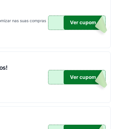
omizar nas suas compras
Ver cupom
X50
os!
Ver cupom
100