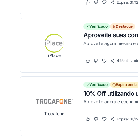
Expira:
31/1
Este cupom funcionou
Este cupom não funci
Verificado
Destaque
Aproveite suas com
Aproveite agora mesmo e 
iPlace
495
utilizad
Este cupom funcionou
Este cupom não funci
Verificado
Expira em b
10% Off utilizando
Aproveite agora e econom
Trocafone
Expira:
31/1
Este cupom funcionou
Este cupom não funci