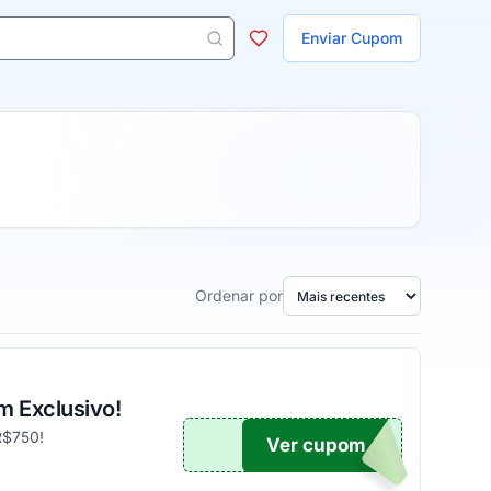
ojas
Enviar Cupom
 aparecem ao digitar 3 letras ou mais.
Ordenar por
m Exclusivo!
R$750!
Ver cupom
UPOM