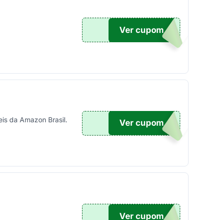
Ver cupom
20
is da Amazon Brasil.
Ver cupom
TICO
Ver cupom
UPOM