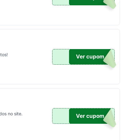
tos!
Ver cupom
100
os no site.
Ver cupom
TICO