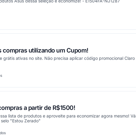
rodutos Asus dessa seleção e economize! - E1504FA-NJ1287
onou
as compras utilizando um Cupom!
 grátis ativas no site. Não precisa aplicar código promocional Claro 
os
onou
ompras a partir de R$1500!
sa lista de produtos e aproveite para economizar agora mesmo! Váli
selo "Estou Zerado"
ados
onou