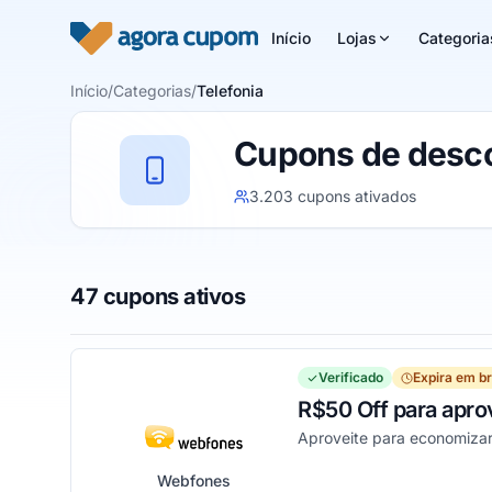
Pular para o conteúdo
Início
Lojas
Categoria
Início
/
Categorias
/
Telefonia
Cupons de desco
3.203 cupons ativados
47 cupons ativos
Verificado
Expira em b
R$50 Off para apro
Aproveite para economiza
Webfones