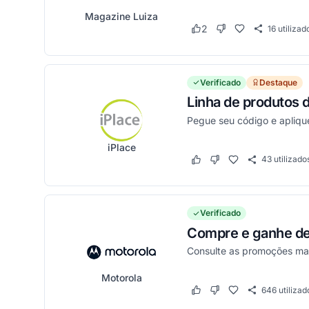
Magazine Luiza
2
16
utilizad
Este cupom funcionou
Este cupom não fun
Verificado
Destaque
Linha de produtos 
Pegue seu código e apliqu
iPlace
43
utilizado
Este cupom funcionou
Este cupom não funci
Verificado
Compre e ganhe d
Consulte as promoções mai
Motorola
646
utilizad
Este cupom funcionou
Este cupom não funci