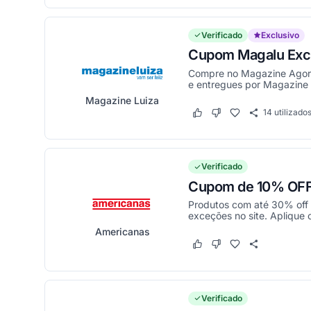
Verificado
Exclusivo
Cupom Magalu Excl
Compre no Magazine Agora
e entregues por Magazine 
Magazine Luiza
14
utilizado
Este cupom funcionou
Este cupom não funci
Verificado
Cupom de 10% OFF 
Produtos com até 30% off
exceções no site. Aplique 
Americanas
Este cupom funcionou
Este cupom não funci
Verificado