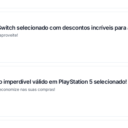
witch selecionado com descontos incríveis para 
aproveite!
onou
imperdível válido em PlayStation 5 selecionado!
economize nas suas compras!
onou