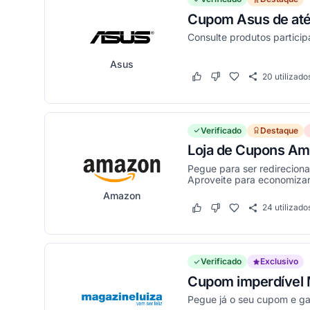
Cupom Asus de até 
Consulte produtos particip
Asus
20
utilizado
Este cupom funcionou
Este cupom não funci
Verificado
Destaque
Loja de Cupons Am
Pegue para ser redirecion
Aproveite para economizar 
Amazon
24
utilizado
Este cupom funcionou
Este cupom não funci
Verificado
Exclusivo
Cupom imperdível M
Pegue já o seu cupom e g