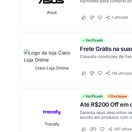
Aproveite para comprar p
Asus
1
utilizado
Este cupom funcionou
Este cupom não funci
Verificado
Frete Grátis na su
Consulte condições de frete
Claro Loja Online
135
utilizad
Este cupom funcionou
Este cupom não funci
Verificado
Destaque
Até R$200 Off em c
Garanta seus descontos nes
exceto em produtos com o 
Trocafy
2
547
utiliz
Este cupom funcionou
Este cupom não funci