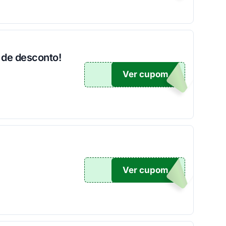
 de desconto!
Ver cupom
500
Ver cupom
OM10