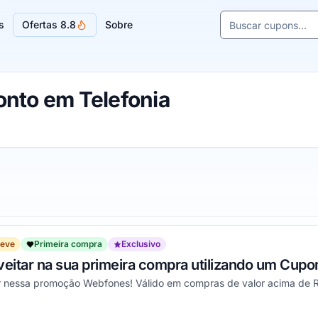
Buscar cupons e l
s
Ofertas 8.8
Sobre
Sugestões de lojas
nto em Telefonia
reve
Primeira compra
Exclusivo
veitar na sua primeira compra utilizando um Cupo
r nessa promoção Webfones! Válido em compras de valor acima de 