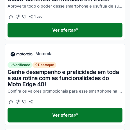
Aproveite todo o poder desse smartphone e usufrua de suas vantagens por valores a partir de R$1500!
1
uso
Este cupom funcionou
Este cupom não funcionou
Ver oferta
Motorola
Verificado
Destaque
Ganhe desempenho e praticidade em toda
a sua rotina com as funcionalidades do
Moto Edge 40!
Confira os valores promocionais para esse smartphone na loja virtual Motorola e economize hoje mesmo!
Este cupom funcionou
Este cupom não funcionou
Ver oferta