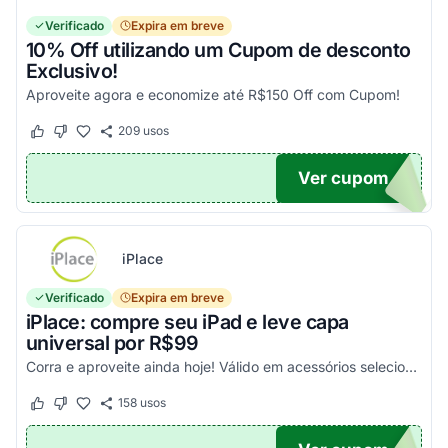
Verificado
Expira em breve
10% Off utilizando um Cupom de desconto
Exclusivo!
Aproveite agora e economize até R$150 Off com Cupom!
209
usos
Este cupom funcionou
Este cupom não funcionou
Ver cupom
OM10
iPlace
Verificado
Expira em breve
iPlace: compre seu iPad e leve capa
universal por R$99
Corra e aproveite ainda hoje! Válido em acessórios selecionados!
158
usos
Este cupom funcionou
Este cupom não funcionou