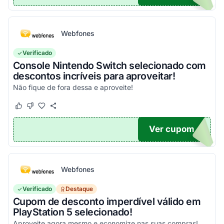
Webfones
Verificado
Console Nintendo Switch selecionado com
descontos incríveis para aproveitar!
Não fique de fora dessa e aproveite!
Este cupom funcionou
Este cupom não funcionou
Ver cupom
O100
Webfones
Verificado
Destaque
Cupom de desconto imperdível válido em
PlayStation 5 selecionado!
Aproveite agora mesmo e economize nas suas compras!