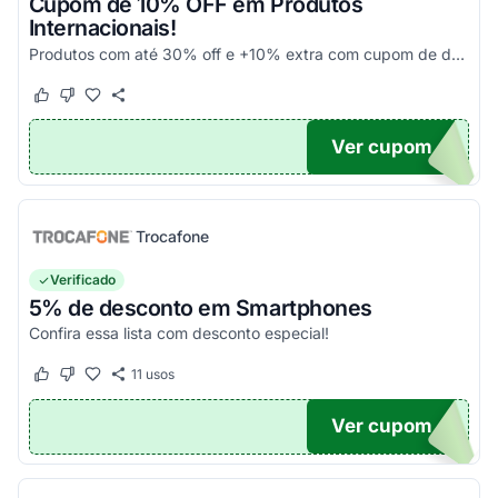
Cupom de 10% OFF em Produtos
Internacionais!
Produtos com até 30% off e +10% extra com cupom de desconto em produtos participantes da campanha. Consulte exceções no site. Aplique o código promocional no carrinho e aproveite!
Este cupom funcionou
Este cupom não funcionou
Ver cupom
10
Trocafone
Verificado
5% de desconto em Smartphones
Confira essa lista com desconto especial!
11
usos
Este cupom funcionou
Este cupom não funcionou
Ver cupom
OFF