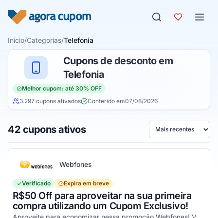
Pular para o conteúdo
Início
/
Categorias
/
Telefonia
Cupons de desconto em
Telefonia
Melhor cupom: até 30% OFF
3.297 cupons ativados
Conferido em
07/08/2026
42 cupons ativos
Ordenar por
Webfones
Verificado
Expira em breve
R$50 Off para aproveitar na sua primeira
compra utilizando um Cupom Exclusivo!
Aproveite para economizar nessa promoção Webfones! Válido em compras de valor acima de R$750!