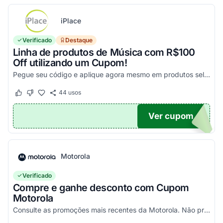
iPlace
Verificado
Destaque
Linha de produtos de Música com R$100
Off utilizando um Cupom!
Pegue seu código e aplique agora mesmo em produtos selecionados para garantir seus descontos!
44
usos
Este cupom funcionou
Este cupom não funcionou
Ver cupom
100
Motorola
Verificado
Compre e ganhe desconto com Cupom
Motorola
Consulte as promoções mais recentes da Motorola. Não precisa de cupom, descontos já aplicados no site.