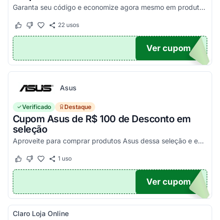
Garanta seu código e economize agora mesmo em produtos selecionados!
22
usos
Este cupom funcionou
Este cupom não funcionou
Ver cupom
100
Asus
Verificado
Destaque
Cupom Asus de R$ 100 de Desconto em
seleção
Aproveite para comprar produtos Asus dessa seleção e economize! - E1504FA-NJ1287
1
uso
Este cupom funcionou
Este cupom não funcionou
Ver cupom
100
Claro Loja Online