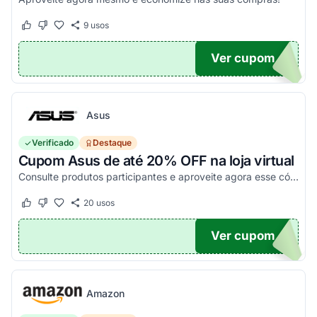
9
usos
Este cupom funcionou
Este cupom não funcionou
Ver cupom
O100
Asus
Verificado
Destaque
Cupom Asus de até 20% OFF na loja virtual
Consulte produtos participantes e aproveite agora esse código promocional!
20
usos
Este cupom funcionou
Este cupom não funcionou
Ver cupom
20
Amazon