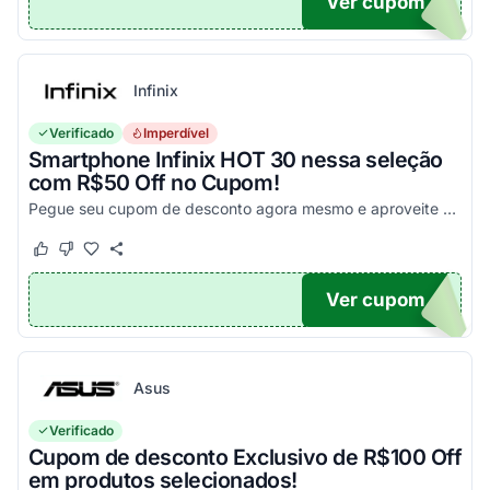
Ver cupom
PA
Infinix
Verificado
Imperdível
Smartphone Infinix HOT 30 nessa seleção
com R$50 Off no Cupom!
Pegue seu cupom de desconto agora mesmo e aproveite esta incrível oportunidade para economizar nas suas compras com este código!
Este cupom funcionou
Este cupom não funcionou
Ver cupom
X50
Asus
Verificado
Cupom de desconto Exclusivo de R$100 Off
em produtos selecionados!