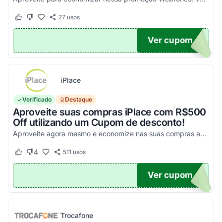
27
usos
Este cupom funcionou
Este cupom não funcionou
Ver cupom
UPOM
iPlace
Verificado
Destaque
Aproveite suas compras iPlace com R$500
Off utilizando um Cupom de desconto!
Aproveite agora mesmo e economize nas suas compras acima de R$7.199,99!
4
511
usos
Este cupom funcionou
Este cupom não funcionou
Ver cupom
500
Trocafone