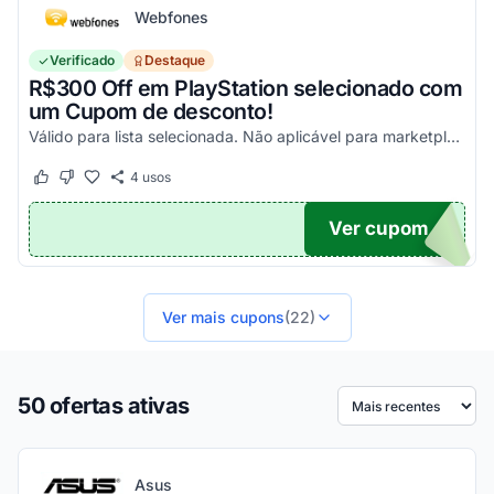
Webfones
Verificado
Destaque
R$300 Off em PlayStation selecionado com
um Cupom de desconto!
Válido para lista selecionada. Não aplicável para marketplace. Aproveite!
4
usos
Este cupom funcionou
Este cupom não funcionou
Ver cupom
FF
Ver mais cupons
(22)
50 ofertas ativas
Ordenar por
Asus