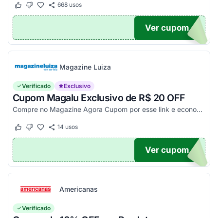
668
usos
Este cupom funcionou
Este cupom não funcionou
Ver cupom
TICO
Magazine Luiza
Verificado
Exclusivo
Cupom Magalu Exclusivo de R$ 20 OFF
Compre no Magazine Agora Cupom por esse link e economize R$ 20 na compra de produtos acima de R$ 999 vendidos e entregues por Magazine Luiza. Economize!
14
usos
Este cupom funcionou
Este cupom não funcionou
Ver cupom
UPOM
Americanas
Verificado