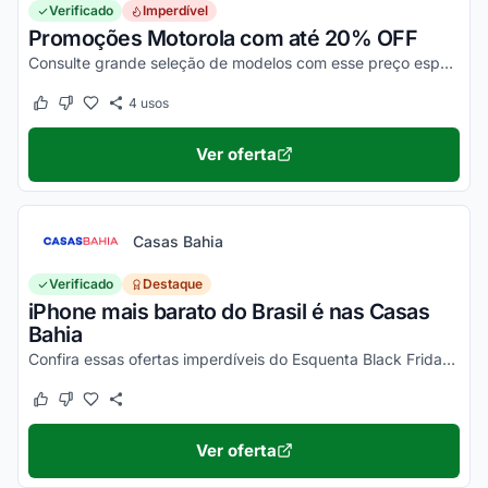
Verificado
Imperdível
Promoções Motorola com até 20% OFF
Consulte grande seleção de modelos com esse preço especial. Aproveite para comprar e economizar nas ofertas selecionadas!
4
usos
Este cupom funcionou
Este cupom não funcionou
Ver oferta
Casas Bahia
Verificado
Destaque
iPhone mais barato do Brasil é nas Casas
Bahia
Confira essas ofertas imperdíveis do Esquenta Black Friday Casas Bahia!
Este cupom funcionou
Este cupom não funcionou
Ver oferta