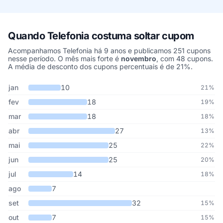
Quando Telefonia costuma soltar cupom
Acompanhamos Telefonia há 9 anos e publicamos 251 cupons
nesse período. O mês mais forte é
novembro
, com 48 cupons.
A média de desconto dos cupons percentuais é de 21%.
Cupons de Telefonia publicados por mês, somando os últimos 9 a
Mês
Cupons publicados
Desconto médio
jan
10
21%
fev
18
19%
mar
18
18%
abr
27
13%
mai
25
22%
jun
25
20%
jul
14
18%
ago
7
set
32
15%
out
7
15%