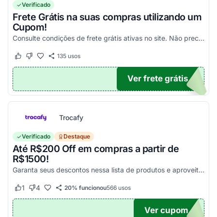
Verificado
Frete Grátis na suas compras utilizando um
Cupom!
Consulte condições de frete grátis ativas no site. Não precisa aplicar código promocional Claro Loja!
135
usos
Este cupom funcionou
Este cupom não funcionou
Ver frete grátis
TICO
Trocafy
Verificado
Destaque
Até R$200 Off em compras a partir de
R$1500!
Garanta seus descontos nessa lista de produtos e aproveite para economizar agora mesmo! Válido para todo o site exceto em produtos com o selo "Estou Zerado"
1
4
20% funcionou
566
usos
Este cupom funcionou
Este cupom não funcionou
Ver cupom
ONTO