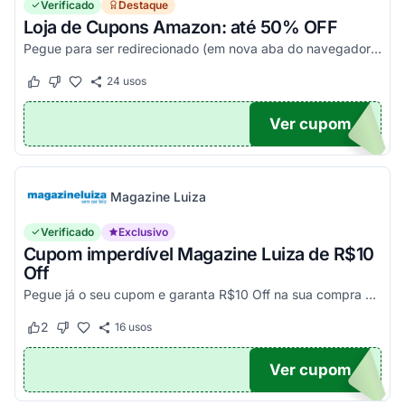
Verificado
Destaque
Loja de Cupons Amazon: até 50% OFF
Pegue para ser redirecionado (em nova aba do navegador) e acesse todos os cupons disponíveis da Amazon Brasil. Aproveite para economizar nesse link. Corra e garanta já o seu descon...
24
usos
Este cupom funcionou
Este cupom não funcionou
Ver cupom
TICO
Magazine Luiza
Verificado
Exclusivo
Cupom imperdível Magazine Luiza de R$10
Off
Pegue já o seu cupom e garanta R$10 Off na sua compra acima de R$500,00
2
16
usos
Este cupom funcionou
Este cupom não funcionou
Ver cupom
UPOM