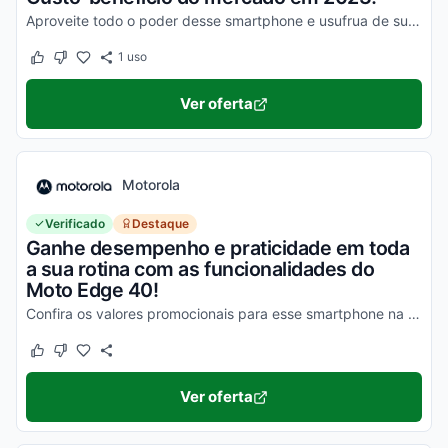
Aproveite todo o poder desse smartphone e usufrua de suas vantagens por valores a partir de R$1500!
1
uso
Este cupom funcionou
Este cupom não funcionou
Ver oferta
Motorola
Verificado
Destaque
Ganhe desempenho e praticidade em toda
a sua rotina com as funcionalidades do
Moto Edge 40!
Confira os valores promocionais para esse smartphone na loja virtual Motorola e economize hoje mesmo!
Este cupom funcionou
Este cupom não funcionou
Ver oferta