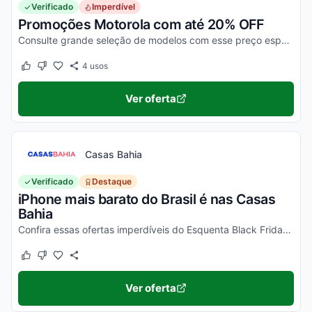
Verificado
Imperdível
Promoções Motorola com até 20% OFF
Consulte grande seleção de modelos com esse preço especial. Aproveite para comprar e economizar nas ofertas selecionadas!
4
usos
Este cupom funcionou
Este cupom não funcionou
Ver oferta
Casas Bahia
Verificado
Destaque
iPhone mais barato do Brasil é nas Casas
Bahia
Confira essas ofertas imperdíveis do Esquenta Black Friday Casas Bahia!
Este cupom funcionou
Este cupom não funcionou
Ver oferta