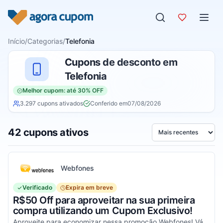
Pular para o conteúdo
Início
/
Categorias
/
Telefonia
Cupons de desconto em
Telefonia
Melhor cupom: até 30% OFF
3.297 cupons ativados
Conferido em
07/08/2026
42 cupons ativos
Ordenar por
Webfones
Verificado
Expira em breve
R$50 Off para aproveitar na sua primeira
compra utilizando um Cupom Exclusivo!
Aproveite para economizar nessa promoção Webfones! Válido em compras de valor acima de R$750!