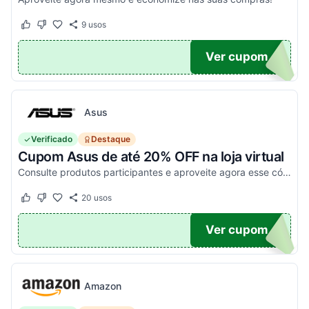
9
usos
Este cupom funcionou
Este cupom não funcionou
O100
Ver cupom
Asus
Verificado
Destaque
Cupom Asus de até 20% OFF na loja virtual
Consulte produtos participantes e aproveite agora esse código promocional!
20
usos
Este cupom funcionou
Este cupom não funcionou
20
Ver cupom
Amazon