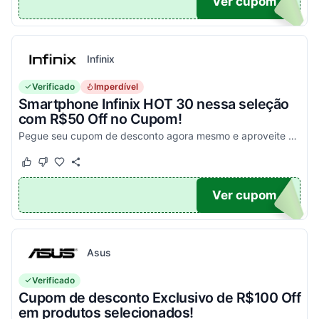
PA
Ver cupom
Infinix
Verificado
Imperdível
Smartphone Infinix HOT 30 nessa seleção
com R$50 Off no Cupom!
Pegue seu cupom de desconto agora mesmo e aproveite esta incrível oportunidade para economizar nas suas compras com este código!
Este cupom funcionou
Este cupom não funcionou
X50
Ver cupom
Asus
Verificado
Cupom de desconto Exclusivo de R$100 Off
em produtos selecionados!