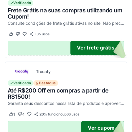
Verificado
Frete Grátis na suas compras utilizando um
Cupom!
Consulte condições de frete grátis ativas no site. Não precisa aplicar código promocional Claro Loja!
135
usos
Este cupom funcionou
Este cupom não funcionou
TICO
Ver frete grátis
Trocafy
Verificado
Destaque
Até R$200 Off em compras a partir de
R$1500!
Garanta seus descontos nessa lista de produtos e aproveite para economizar agora mesmo! Válido para todo o site exceto em produtos com o selo "Estou Zerado"
1
4
20% funcionou
566
usos
Este cupom funcionou
Este cupom não funcionou
ONTO
Ver cupom