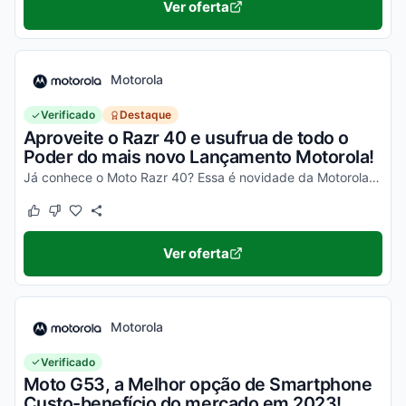
Ver oferta
Motorola
Verificado
Destaque
Aproveite o Razr 40 e usufrua de todo o
Poder do mais novo Lançamento Motorola!
Já conhece o Moto Razr 40? Essa é novidade da Motorola, um celular impecável, com um desempenho incrível e que ainda dobra! Não perca a chance de garantir o seu e aproveite os desc...
Este cupom funcionou
Este cupom não funcionou
Ver oferta
Motorola
Verificado
Moto G53, a Melhor opção de Smartphone
Custo-benefício do mercado em 2023!