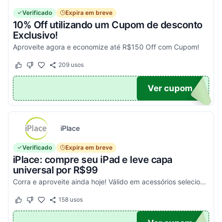
Verificado
Expira em breve
10% Off utilizando um Cupom de desconto
Exclusivo!
Aproveite agora e economize até R$150 Off com Cupom!
209
usos
Este cupom funcionou
Este cupom não funcionou
OM10
Ver cupom
iPlace
Verificado
Expira em breve
iPlace: compre seu iPad e leve capa
universal por R$99
Corra e aproveite ainda hoje! Válido em acessórios selecionados!
158
usos
Este cupom funcionou
Este cupom não funcionou