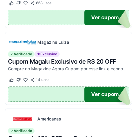
668
usos
Este cupom funcionou
Este cupom não funcionou
TICO
Ver cupom
Magazine Luiza
Verificado
Exclusivo
Cupom Magalu Exclusivo de R$ 20 OFF
Compre no Magazine Agora Cupom por esse link e economize R$ 20 na compra de produtos acima de R$ 999 vendidos e entregues por Magazine Luiza. Economize!
14
usos
Este cupom funcionou
Este cupom não funcionou
UPOM
Ver cupom
Americanas
Verificado