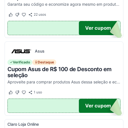
Garanta seu código e economize agora mesmo em produtos selecionados!
22
usos
Este cupom funcionou
Este cupom não funcionou
100
Ver cupom
Asus
Verificado
Destaque
Cupom Asus de R$ 100 de Desconto em
seleção
Aproveite para comprar produtos Asus dessa seleção e economize! - E1504FA-NJ1287
1
uso
Este cupom funcionou
Este cupom não funcionou
100
Ver cupom
Claro Loja Online