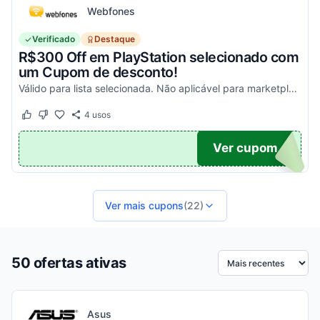
Webfones
Verificado
Destaque
R$300 Off em PlayStation selecionado com
um Cupom de desconto!
Válido para lista selecionada. Não aplicável para marketplace. Aproveite!
4
usos
Este cupom funcionou
Este cupom não funcionou
FF
Ver cupom
Ver mais cupons
(22)
50 ofertas ativas
Ordenar por
Asus