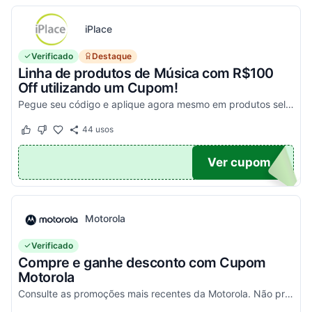
iPlace
Verificado
Destaque
Linha de produtos de Música com R$100
Off utilizando um Cupom!
Pegue seu código e aplique agora mesmo em produtos selecionados para garantir seus descontos!
44
usos
Este cupom funcionou
Este cupom não funcionou
100
Ver cupom
Motorola
Verificado
Compre e ganhe desconto com Cupom
Motorola
Consulte as promoções mais recentes da Motorola. Não precisa de cupom, descontos já aplicados no site.