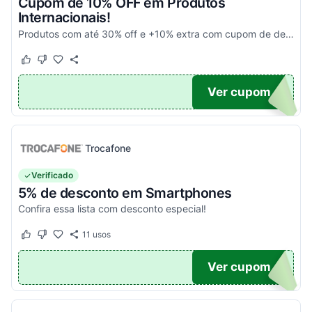
Cupom de 10% OFF em Produtos
Internacionais!
Produtos com até 30% off e +10% extra com cupom de desconto em produtos participantes da campanha. Consulte exceções no site. Aplique o código promocional no carrinho e aproveite!
Este cupom funcionou
Este cupom não funcionou
10
Ver cupom
Trocafone
Verificado
5% de desconto em Smartphones
Confira essa lista com desconto especial!
11
usos
Este cupom funcionou
Este cupom não funcionou
OFF
Ver cupom