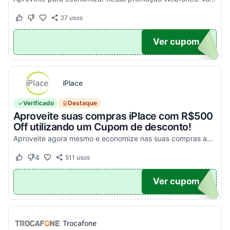
27
usos
Este cupom funcionou
Este cupom não funcionou
UPOM
Ver cupom
iPlace
Verificado
Destaque
Aproveite suas compras iPlace com R$500
Off utilizando um Cupom de desconto!
Aproveite agora mesmo e economize nas suas compras acima de R$7.199,99!
4
511
usos
Este cupom funcionou
Este cupom não funcionou
500
Ver cupom
Trocafone