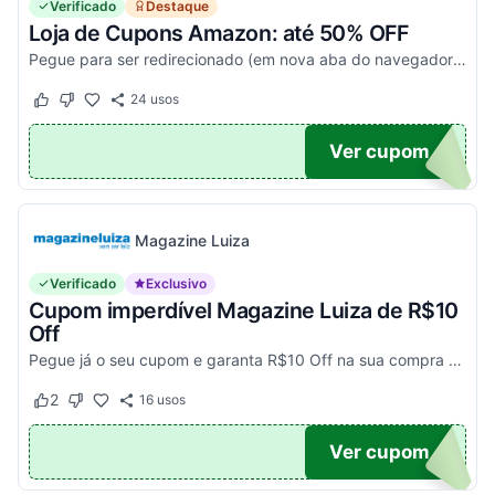
Verificado
Destaque
Loja de Cupons Amazon: até 50% OFF
Pegue para ser redirecionado (em nova aba do navegador) e acesse todos os cupons disponíveis da Amazon Brasil. Aproveite para economizar nesse link. Corra e garanta já o seu descon...
24
usos
Este cupom funcionou
Este cupom não funcionou
TICO
Ver cupom
Magazine Luiza
Verificado
Exclusivo
Cupom imperdível Magazine Luiza de R$10
Off
Pegue já o seu cupom e garanta R$10 Off na sua compra acima de R$500,00
2
16
usos
Este cupom funcionou
Este cupom não funcionou
UPOM
Ver cupom