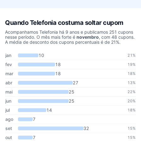
Quando Telefonia costuma soltar cupom
Acompanhamos Telefonia há 9 anos e publicamos 251 cupons
nesse período. O mês mais forte é
novembro
, com 48 cupons.
A média de desconto dos cupons percentuais é de 21%.
Cupons de Telefonia publicados por mês, somando os últimos 9 a
Mês
Cupons publicados
Desconto médio
jan
10
21%
fev
18
19%
mar
18
18%
abr
27
13%
mai
25
22%
jun
25
20%
jul
14
18%
ago
7
set
32
15%
out
7
15%