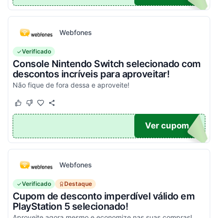
Webfones
Verificado
Console Nintendo Switch selecionado com
descontos incríveis para aproveitar!
Não fique de fora dessa e aproveite!
Este cupom funcionou
Este cupom não funcionou
O100
Ver cupom
Webfones
Verificado
Destaque
Cupom de desconto imperdível válido em
PlayStation 5 selecionado!
Aproveite agora mesmo e economize nas suas compras!