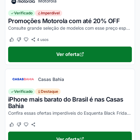
Motorola
Verificado
Imperdível
Promoções Motorola com até 20% OFF
Consulte grande seleção de modelos com esse preço especial. Aproveite para comprar e economizar nas ofertas selecionadas!
4
usos
Este cupom funcionou
Este cupom não funcionou
Ver oferta
Casas Bahia
Verificado
Destaque
iPhone mais barato do Brasil é nas Casas
Bahia
Confira essas ofertas imperdíveis do Esquenta Black Friday Casas Bahia!
Este cupom funcionou
Este cupom não funcionou
Ver oferta