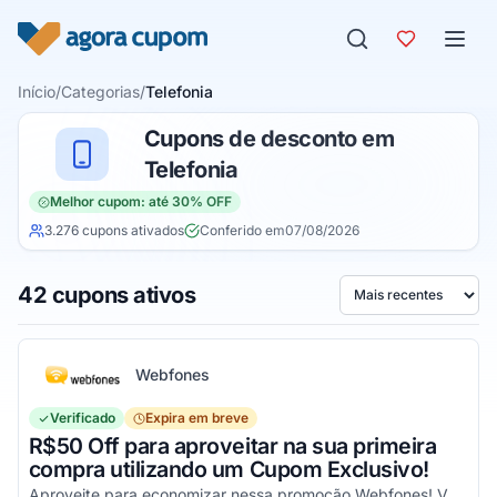
Pular para o conteúdo
Início
/
Categorias
/
Telefonia
Cupons de desconto em
Telefonia
Melhor cupom: até 30% OFF
3.276 cupons ativados
Conferido em
07/08/2026
42 cupons ativos
Ordenar por
Webfones
Verificado
Expira em breve
R$50 Off para aproveitar na sua primeira
compra utilizando um Cupom Exclusivo!
Aproveite para economizar nessa promoção Webfones! Válido em compras de valor acima de R$750!