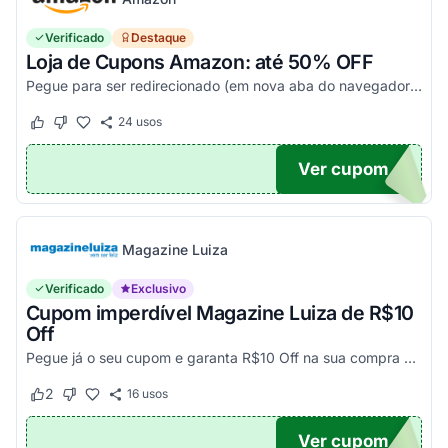
Verificado
Destaque
Loja de Cupons Amazon: até 50% OFF
Pegue para ser redirecionado (em nova aba do navegador) e acesse todos os cupons disponíveis da Amazon Brasil. Aproveite para economizar nesse link. Corra e garanta já o seu descon...
24
usos
Este cupom funcionou
Este cupom não funcionou
Ver cupom
TICO
Magazine Luiza
Verificado
Exclusivo
Cupom imperdível Magazine Luiza de R$10
Off
Pegue já o seu cupom e garanta R$10 Off na sua compra acima de R$500,00
2
16
usos
Este cupom funcionou
Este cupom não funcionou
Ver cupom
UPOM