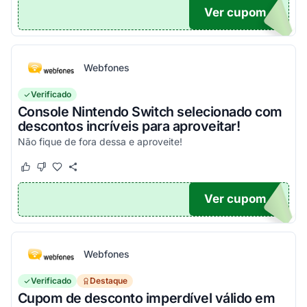
Ver cupom
ONTO
Webfones
Verificado
Console Nintendo Switch selecionado com
descontos incríveis para aproveitar!
Não fique de fora dessa e aproveite!
Este cupom funcionou
Este cupom não funcionou
Ver cupom
O100
Webfones
Verificado
Destaque
Cupom de desconto imperdível válido em