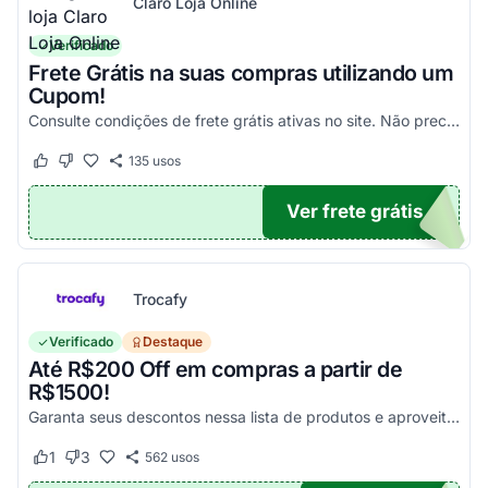
Claro Loja Online
Verificado
Frete Grátis na suas compras utilizando um
Cupom!
Consulte condições de frete grátis ativas no site. Não precisa aplicar código promocional Claro Loja!
135
usos
Este cupom funcionou
Este cupom não funcionou
Ver frete grátis
TICO
Trocafy
Verificado
Destaque
Até R$200 Off em compras a partir de
R$1500!
Garanta seus descontos nessa lista de produtos e aproveite para economizar agora mesmo! Válido para todo o site exceto em produtos com o selo "Estou Zerado"
1
3
562
usos
Este cupom funcionou
Este cupom não funcionou