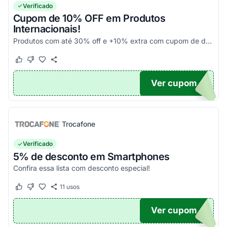
Verificado
Cupom de 10% OFF em Produtos
Internacionais!
Produtos com até 30% off e +10% extra com cupom de desconto em produtos participantes da campanha. Consulte exceções no site. Aplique o código promocional no carrinho e aproveite!
Este cupom funcionou
Este cupom não funcionou
Ver cupom
10
Trocafone
Verificado
5% de desconto em Smartphones
Confira essa lista com desconto especial!
11
usos
Este cupom funcionou
Este cupom não funcionou
Ver cupom
OFF