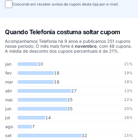
Concordo em receber avisos de cupom desta loja por e-mail.
Quando Telefonia costuma soltar cupom
Acompanhamos Telefonia há 9 anos e publicamos 251 cupons
nesse período. O mês mais forte é
novembro
, com 48 cupons.
A média de desconto dos cupons percentuais é de 21%.
Cupons de Telefonia publicados por mês, somando os últimos 9 a
Mês
Cupons publicados
Desconto médio
jan
10
21%
fev
18
19%
mar
18
18%
abr
27
13%
mai
25
22%
jun
25
20%
jul
14
18%
ago
7
set
32
15%