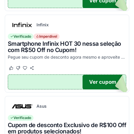
Ver cupom
PA
Infinix
Verificado
Imperdível
Smartphone Infinix HOT 30 nessa seleção
com R$50 Off no Cupom!
Pegue seu cupom de desconto agora mesmo e aproveite esta incrível oportunidade para economizar nas suas compras com este código!
Este cupom funcionou
Este cupom não funcionou
Ver cupom
X50
Asus
Verificado
Cupom de desconto Exclusivo de R$100 Off
em produtos selecionados!