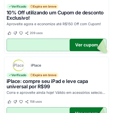
Verificado
Expira em breve
10% Off utilizando um Cupom de desconto
Exclusivo!
Aproveite agora e economize até R$150 Off com Cupom!
209
usos
Este cupom funcionou
Este cupom não funcionou
Ver cupom
OM10
iPlace
Verificado
Expira em breve
iPlace: compre seu iPad e leve capa
universal por R$99
Corra e aproveite ainda hoje! Válido em acessórios selecionados!
158
usos
Este cupom funcionou
Este cupom não funcionou