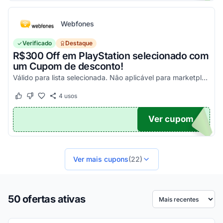
Webfones
Verificado
Destaque
R$300 Off em PlayStation selecionado com
um Cupom de desconto!
Válido para lista selecionada. Não aplicável para marketplace. Aproveite!
4
usos
Este cupom funcionou
Este cupom não funcionou
Ver cupom
FF
Ver mais cupons
(22)
50 ofertas ativas
Ordenar por