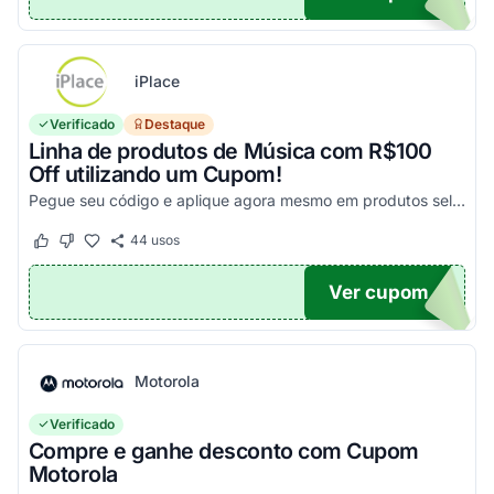
iPlace
Verificado
Destaque
Linha de produtos de Música com R$100
Off utilizando um Cupom!
Pegue seu código e aplique agora mesmo em produtos selecionados para garantir seus descontos!
44
usos
Este cupom funcionou
Este cupom não funcionou
Ver cupom
100
Motorola
Verificado
Compre e ganhe desconto com Cupom
Motorola