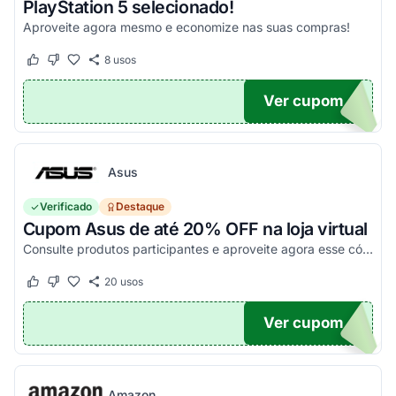
PlayStation 5 selecionado!
Aproveite agora mesmo e economize nas suas compras!
8
usos
Este cupom funcionou
Este cupom não funcionou
Ver cupom
O100
Asus
Verificado
Destaque
Cupom Asus de até 20% OFF na loja virtual
Consulte produtos participantes e aproveite agora esse código promocional!
20
usos
Este cupom funcionou
Este cupom não funcionou
Ver cupom
20
Amazon