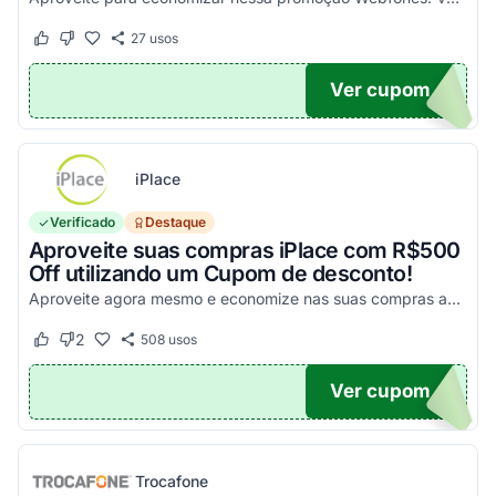
27
usos
Este cupom funcionou
Este cupom não funcionou
Ver cupom
UPOM
iPlace
Verificado
Destaque
Aproveite suas compras iPlace com R$500
Off utilizando um Cupom de desconto!
Aproveite agora mesmo e economize nas suas compras acima de R$7.199,99!
2
508
usos
Este cupom funcionou
Este cupom não funcionou
Ver cupom
500
Trocafone