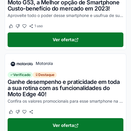
Moto G53, a Melhor opção de Smartphone
Custo-benefício do mercado em 2023!
Aproveite todo o poder desse smartphone e usufrua de suas vantagens por valores a partir de R$1500!
1
uso
Este cupom funcionou
Este cupom não funcionou
Ver oferta
Motorola
Verificado
Destaque
Ganhe desempenho e praticidade em toda
a sua rotina com as funcionalidades do
Moto Edge 40!
Confira os valores promocionais para esse smartphone na loja virtual Motorola e economize hoje mesmo!
Este cupom funcionou
Este cupom não funcionou
Ver oferta