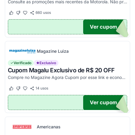
Consulte as promoções mais recentes da Motorola. Não precisa de cupom, descontos já aplicados no site.
660
usos
Este cupom funcionou
Este cupom não funcionou
Ver cupom
TICO
Magazine Luiza
Verificado
Exclusivo
Cupom Magalu Exclusivo de R$ 20 OFF
Compre no Magazine Agora Cupom por esse link e economize R$ 20 na compra de produtos acima de R$ 999 vendidos e entregues por Magazine Luiza. Economize!
14
usos
Este cupom funcionou
Este cupom não funcionou
Ver cupom
UPOM
Americanas