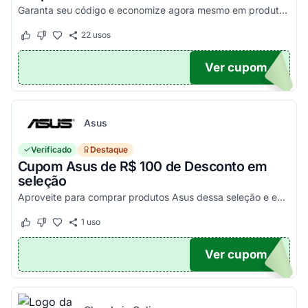
Garanta seu código e economize agora mesmo em produtos selecionados!
22
usos
Este cupom funcionou
Este cupom não funcionou
Ver cupom
100
Asus
Verificado
Destaque
Cupom Asus de R$ 100 de Desconto em
seleção
Aproveite para comprar produtos Asus dessa seleção e economize! - E1504FA-NJ1287
1
uso
Este cupom funcionou
Este cupom não funcionou
Ver cupom
100