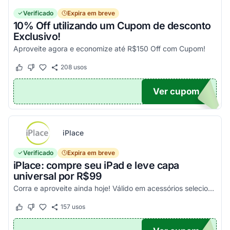
Verificado
Expira em breve
10% Off utilizando um Cupom de desconto
Exclusivo!
Aproveite agora e economize até R$150 Off com Cupom!
208
usos
Este cupom funcionou
Este cupom não funcionou
Ver cupom
OM10
iPlace
Verificado
Expira em breve
iPlace: compre seu iPad e leve capa
universal por R$99
Corra e aproveite ainda hoje! Válido em acessórios selecionados!
157
usos
Este cupom funcionou
Este cupom não funcionou