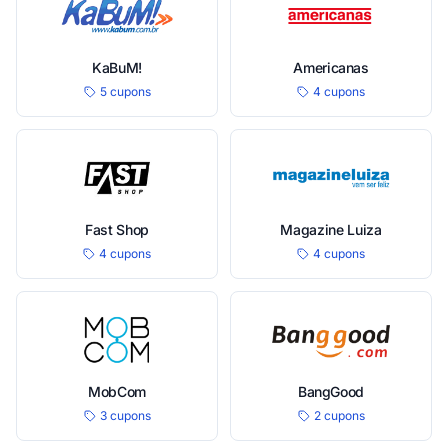
KaBuM!
Americanas
5 cupons
4 cupons
Fast Shop
Magazine Luiza
4 cupons
4 cupons
MobCom
BangGood
3 cupons
2 cupons