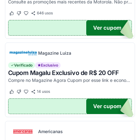
Consulte as promoções mais recentes da Motorola. Não precisa de cupom, descontos já aplicados no site.
646
usos
Este cupom funcionou
Este cupom não funcionou
Ver cupom
TICO
Magazine Luiza
Verificado
Exclusivo
Cupom Magalu Exclusivo de R$ 20 OFF
Compre no Magazine Agora Cupom por esse link e economize R$ 20 na compra de produtos acima de R$ 999 vendidos e entregues por Magazine Luiza. Economize!
14
usos
Este cupom funcionou
Este cupom não funcionou
Ver cupom
UPOM
Americanas