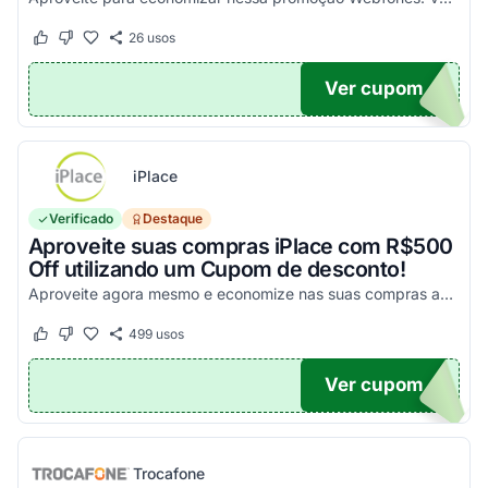
26
usos
Este cupom funcionou
Este cupom não funcionou
Ver cupom
UPOM
iPlace
Verificado
Destaque
Aproveite suas compras iPlace com R$500
Off utilizando um Cupom de desconto!
Aproveite agora mesmo e economize nas suas compras acima de R$7.199,99!
499
usos
Este cupom funcionou
Este cupom não funcionou
Ver cupom
500
Trocafone