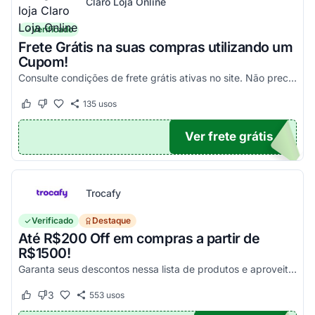
Claro Loja Online
Verificado
Frete Grátis na suas compras utilizando um
Cupom!
Consulte condições de frete grátis ativas no site. Não precisa aplicar código promocional Claro Loja!
135
usos
Este cupom funcionou
Este cupom não funcionou
Ver frete grátis
TICO
Trocafy
Verificado
Destaque
Até R$200 Off em compras a partir de
R$1500!
Garanta seus descontos nessa lista de produtos e aproveite para economizar agora mesmo! Válido para todo o site exceto em produtos com o selo "Estou Zerado"
3
553
usos
Este cupom funcionou
Este cupom não funcionou