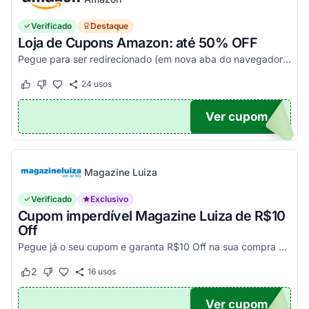
Verificado
Destaque
Loja de Cupons Amazon: até 50% OFF
Pegue para ser redirecionado (em nova aba do navegador) e acesse todos os cupons disponíveis da Amazon Brasil. Aproveite para economizar nesse link. Corra e garanta já o seu descon...
24
usos
Este cupom funcionou
Este cupom não funcionou
Ver cupom
TICO
Magazine Luiza
Verificado
Exclusivo
Cupom imperdível Magazine Luiza de R$10
Off
Pegue já o seu cupom e garanta R$10 Off na sua compra acima de R$500,00
2
16
usos
Este cupom funcionou
Este cupom não funcionou
Ver cupom
UPOM