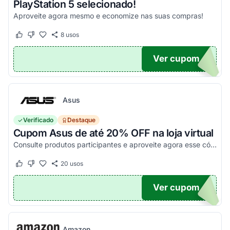
PlayStation 5 selecionado!
Aproveite agora mesmo e economize nas suas compras!
8
usos
Este cupom funcionou
Este cupom não funcionou
Ver cupom
O100
Asus
Verificado
Destaque
Cupom Asus de até 20% OFF na loja virtual
Consulte produtos participantes e aproveite agora esse código promocional!
20
usos
Este cupom funcionou
Este cupom não funcionou
Ver cupom
20
Amazon