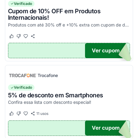
Verificado
Cupom de 10% OFF em Produtos
Internacionais!
Produtos com até 30% off e +10% extra com cupom de desconto em produtos participantes da campanha. Consulte exceções no site. Aplique o código promocional no carrinho e aproveite!
Este cupom funcionou
Este cupom não funcionou
Ver cupom
10
Trocafone
Verificado
5% de desconto em Smartphones
Confira essa lista com desconto especial!
11
usos
Este cupom funcionou
Este cupom não funcionou
Ver cupom
OFF