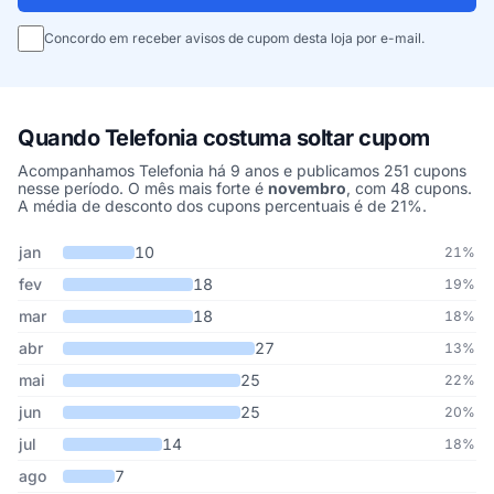
Concordo em receber avisos de cupom desta loja por e-mail.
Quando Telefonia costuma soltar cupom
Acompanhamos Telefonia há 9 anos e publicamos 251 cupons
nesse período. O mês mais forte é
novembro
, com 48 cupons.
A média de desconto dos cupons percentuais é de 21%.
Cupons de Telefonia publicados por mês, somando os últimos 9 a
Mês
Cupons publicados
Desconto médio
jan
10
21%
fev
18
19%
mar
18
18%
abr
27
13%
mai
25
22%
jun
25
20%
jul
14
18%
ago
7