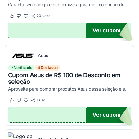
Garanta seu código e economize agora mesmo em produtos selecionados!
20
usos
Este cupom funcionou
Este cupom não funcionou
Ver cupom
100
Asus
Verificado
Destaque
Cupom Asus de R$ 100 de Desconto em
seleção
Aproveite para comprar produtos Asus dessa seleção e economize! - E1504FA-NJ1287
1
uso
Este cupom funcionou
Este cupom não funcionou
Ver cupom
100