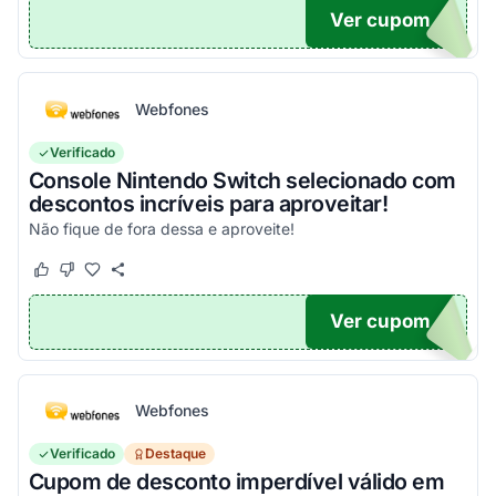
Ver cupom
ONTO
Webfones
Verificado
Console Nintendo Switch selecionado com
descontos incríveis para aproveitar!
Não fique de fora dessa e aproveite!
Este cupom funcionou
Este cupom não funcionou
Ver cupom
O100
Webfones
Verificado
Destaque
Cupom de desconto imperdível válido em