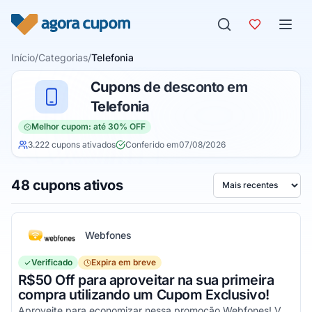
Pular para o conteúdo
Início
/
Categorias
/
Telefonia
Cupons de desconto em
Telefonia
Melhor cupom: até 30% OFF
3.222 cupons ativados
Conferido em
07/08/2026
48 cupons ativos
Ordenar por
Webfones
Verificado
Expira em breve
R$50 Off para aproveitar na sua primeira
compra utilizando um Cupom Exclusivo!
Aproveite para economizar nessa promoção Webfones! Válido em compras de valor acima de R$750!