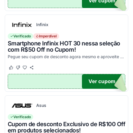
Ver cupom
PA
Infinix
Verificado
Imperdível
Smartphone Infinix HOT 30 nessa seleção
com R$50 Off no Cupom!
Pegue seu cupom de desconto agora mesmo e aproveite esta incrível oportunidade para economizar nas suas compras com este código!
Este cupom funcionou
Este cupom não funcionou
Ver cupom
X50
Asus
Verificado
Cupom de desconto Exclusivo de R$100 Off
em produtos selecionados!