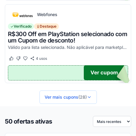
Webfones
Verificado
Destaque
R$300 Off em PlayStation selecionado com
um Cupom de desconto!
Válido para lista selecionada. Não aplicável para marketplace. Aproveite!
4
usos
Este cupom funcionou
Este cupom não funcionou
Ver cupom
FF
Ver mais cupons
(28)
50 ofertas ativas
Ordenar por