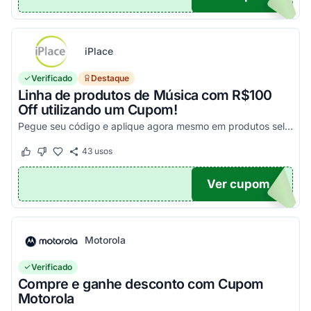
iPlace
Verificado
Destaque
Linha de produtos de Música com R$100
Off utilizando um Cupom!
Pegue seu código e aplique agora mesmo em produtos selecionados para garantir seus descontos!
43
usos
Este cupom funcionou
Este cupom não funcionou
Ver cupom
100
Motorola
Verificado
Compre e ganhe desconto com Cupom
Motorola