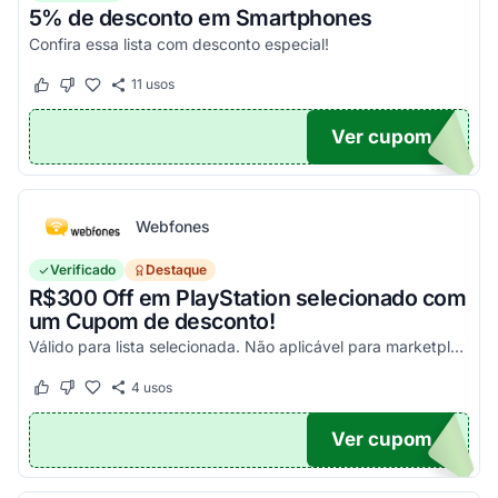
5% de desconto em Smartphones
Confira essa lista com desconto especial!
11
usos
Este cupom funcionou
Este cupom não funcionou
Ver cupom
OFF
Webfones
Verificado
Destaque
R$300 Off em PlayStation selecionado com
um Cupom de desconto!
Válido para lista selecionada. Não aplicável para marketplace. Aproveite!
4
usos
Este cupom funcionou
Este cupom não funcionou
Ver cupom
FF