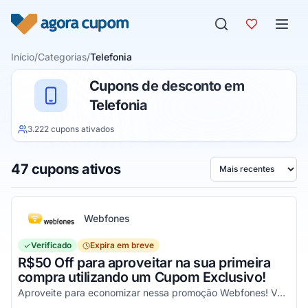
Pular para o conteúdo
Início
/
Categorias
/
Telefonia
Cupons de desconto em
Telefonia
3.222 cupons ativados
47 cupons ativos
Ordenar por
Webfones
Verificado
Expira em breve
R$50 Off para aproveitar na sua primeira
compra utilizando um Cupom Exclusivo!
Aproveite para economizar nessa promoção Webfones! Válido em compras de valor acima de R$750!