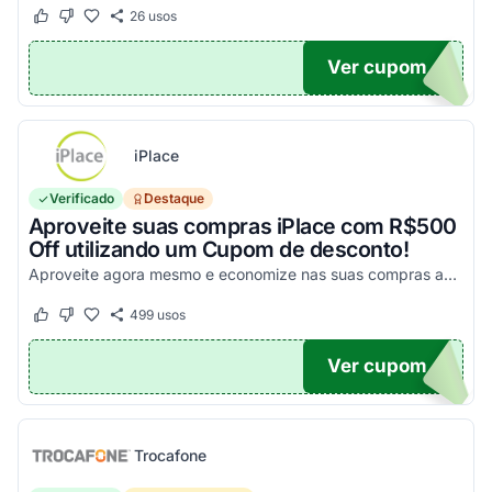
26
usos
Este cupom funcionou
Este cupom não funcionou
Ver cupom
UPOM
iPlace
Verificado
Destaque
Aproveite suas compras iPlace com R$500
Off utilizando um Cupom de desconto!
Aproveite agora mesmo e economize nas suas compras acima de R$7.199,99!
499
usos
Este cupom funcionou
Este cupom não funcionou
Ver cupom
500
Trocafone