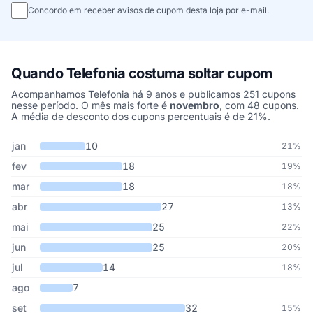
Concordo em receber avisos de cupom desta loja por e-mail.
Quando Telefonia costuma soltar cupom
Acompanhamos Telefonia há 9 anos e publicamos 251 cupons
nesse período. O mês mais forte é
novembro
, com 48 cupons.
A média de desconto dos cupons percentuais é de 21%.
Cupons de Telefonia publicados por mês, somando os últimos 9 a
Mês
Cupons publicados
Desconto médio
jan
10
21%
fev
18
19%
mar
18
18%
abr
27
13%
mai
25
22%
jun
25
20%
jul
14
18%
ago
7
set
32
15%