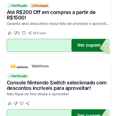
Verificado
Destaque
Até R$200 Off em compras a partir de
R$1500!
Garanta seus descontos nessa lista de produtos e aproveite para economizar agora mesmo! Válido para todo o site exceto em produtos com o selo "Estou Zerado"
3
553
usos
Este cupom funcionou
Este cupom não funcionou
Ver cupom
ONTO
Webfones
Verificado
Console Nintendo Switch selecionado com
descontos incríveis para aproveitar!
Não fique de fora dessa e aproveite!
Este cupom funcionou
Este cupom não funcionou
Ver cupom
O100