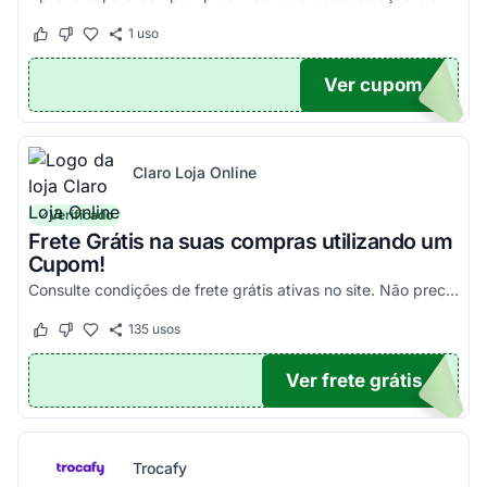
1
uso
Este cupom funcionou
Este cupom não funcionou
Ver cupom
100
Claro Loja Online
Verificado
Frete Grátis na suas compras utilizando um
Cupom!
Consulte condições de frete grátis ativas no site. Não precisa aplicar código promocional Claro Loja!
135
usos
Este cupom funcionou
Este cupom não funcionou
Ver frete grátis
TICO
Trocafy