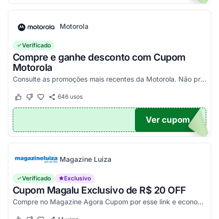
Motorola
Verificado
Compre e ganhe desconto com Cupom
Motorola
Consulte as promoções mais recentes da Motorola. Não precisa de cupom, descontos já aplicados no site.
646
usos
Este cupom funcionou
Este cupom não funcionou
Ver cupom
TICO
Magazine Luiza
Verificado
Exclusivo
Cupom Magalu Exclusivo de R$ 20 OFF
Compre no Magazine Agora Cupom por esse link e economize R$ 20 na compra de produtos acima de R$ 999 vendidos e entregues por Magazine Luiza. Economize!