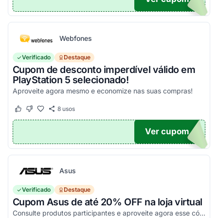
Webfones
Verificado
Destaque
Cupom de desconto imperdível válido em
PlayStation 5 selecionado!
Aproveite agora mesmo e economize nas suas compras!
8
usos
Este cupom funcionou
Este cupom não funcionou
Ver cupom
O100
Asus
Verificado
Destaque
Cupom Asus de até 20% OFF na loja virtual
Consulte produtos participantes e aproveite agora esse código promocional!