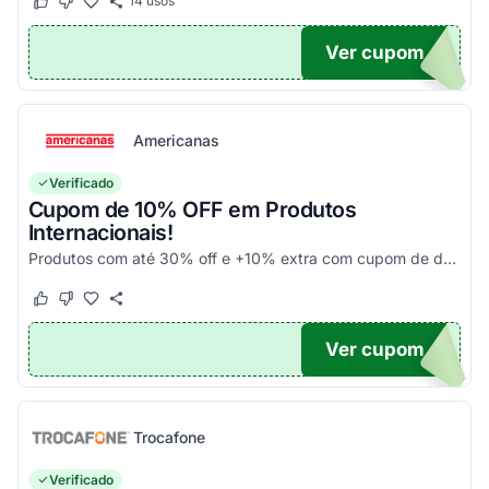
14
usos
Este cupom funcionou
Este cupom não funcionou
Ver cupom
UPOM
Americanas
Verificado
Cupom de 10% OFF em Produtos
Internacionais!
Produtos com até 30% off e +10% extra com cupom de desconto em produtos participantes da campanha. Consulte exceções no site. Aplique o código promocional no carrinho e aproveite!
Este cupom funcionou
Este cupom não funcionou
Ver cupom
10
Trocafone
Verificado