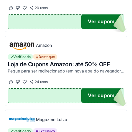
20
usos
Este cupom funcionou
Este cupom não funcionou
Ver cupom
20
Amazon
Verificado
Destaque
Loja de Cupons Amazon: até 50% OFF
Pegue para ser redirecionado (em nova aba do navegador) e acesse todos os cupons disponíveis da Amazon Brasil. Aproveite para economizar nesse link. Corra e garanta já o seu descon...
24
usos
Este cupom funcionou
Este cupom não funcionou
Ver cupom
TICO
Magazine Luiza
Verificado
Exclusivo