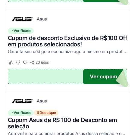
Asus
Verificado
Cupom de desconto Exclusivo de R$100 Off
em produtos selecionados!
Garanta seu código e economize agora mesmo em produtos selecionados!
20
usos
Este cupom funcionou
Este cupom não funcionou
Ver cupom
100
Asus
Verificado
Destaque
Cupom Asus de R$ 100 de Desconto em
seleção
Aproveite para comprar produtos Asus dessa seleção e economize! - E1504FA-NJ1287