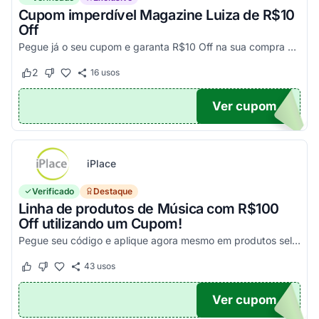
Cupom imperdível Magazine Luiza de R$10
Off
Pegue já o seu cupom e garanta R$10 Off na sua compra acima de R$500,00
2
16
usos
Este cupom funcionou
Este cupom não funcionou
Ver cupom
UPOM
iPlace
Verificado
Destaque
Linha de produtos de Música com R$100
Off utilizando um Cupom!
Pegue seu código e aplique agora mesmo em produtos selecionados para garantir seus descontos!
43
usos
Este cupom funcionou
Este cupom não funcionou
Ver cupom
100