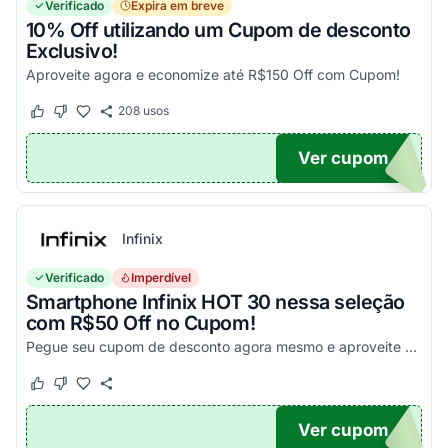
Verificado
Expira em breve
10% Off utilizando um Cupom de desconto
Exclusivo!
Aproveite agora e economize até R$150 Off com Cupom!
208
usos
Este cupom funcionou
Este cupom não funcionou
Ver cupom
OM10
Infinix
Verificado
Imperdível
Smartphone Infinix HOT 30 nessa seleção
com R$50 Off no Cupom!
Pegue seu cupom de desconto agora mesmo e aproveite esta incrível oportunidade para economizar nas suas compras com este código!
Este cupom funcionou
Este cupom não funcionou
Ver cupom
X50