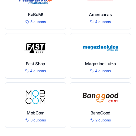
KaBuM!
Americanas
5 cupons
4 cupons
Fast Shop
Magazine Luiza
4 cupons
4 cupons
MobCom
BangGood
3 cupons
2 cupons