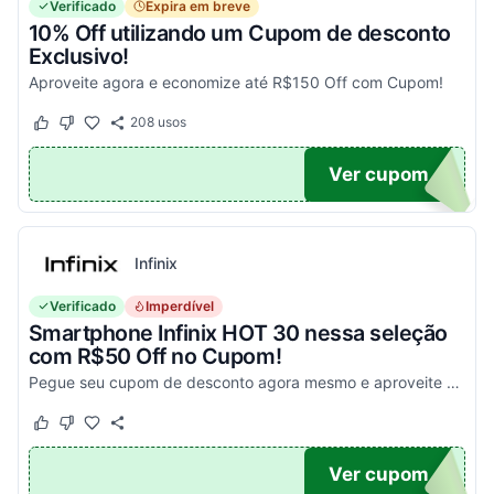
Verificado
Expira em breve
10% Off utilizando um Cupom de desconto
Exclusivo!
Aproveite agora e economize até R$150 Off com Cupom!
208
usos
Este cupom funcionou
Este cupom não funcionou
OM10
Ver cupom
Infinix
Verificado
Imperdível
Smartphone Infinix HOT 30 nessa seleção
com R$50 Off no Cupom!
Pegue seu cupom de desconto agora mesmo e aproveite esta incrível oportunidade para economizar nas suas compras com este código!
Este cupom funcionou
Este cupom não funcionou
X50
Ver cupom