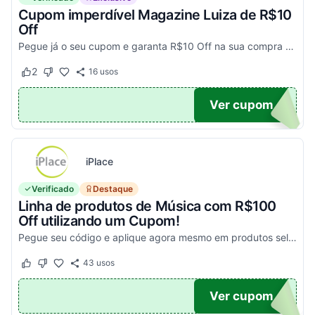
Cupom imperdível Magazine Luiza de R$10
Off
Pegue já o seu cupom e garanta R$10 Off na sua compra acima de R$500,00
2
16
usos
Este cupom funcionou
Este cupom não funcionou
UPOM
Ver cupom
iPlace
Verificado
Destaque
Linha de produtos de Música com R$100
Off utilizando um Cupom!
Pegue seu código e aplique agora mesmo em produtos selecionados para garantir seus descontos!
43
usos
Este cupom funcionou
Este cupom não funcionou
100
Ver cupom