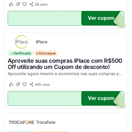
26
usos
Este cupom funcionou
Este cupom não funcionou
UPOM
Ver cupom
iPlace
Verificado
Destaque
Aproveite suas compras iPlace com R$500
Off utilizando um Cupom de desconto!
Aproveite agora mesmo e economize nas suas compras acima de R$7.199,99!
495
usos
Este cupom funcionou
Este cupom não funcionou
500
Ver cupom
Trocafone