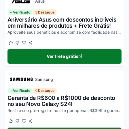
Asus
Verificado
Destaque
Aniversário Asus com descontos incríveis
em milhares de produtos + Frete Grátis!
Aproveite seus benefícios e economize com facilidade nas suas compras!
Este cupom funcionou
Este cupom não funcionou
Ver frete grátis
Samsung
Verificado
Destaque
Garanta de R$600 a R$1000 de desconto
no seu Novo Galaxy S24!
Realize seu pré-registro no site por apenas R$399 e garanta esse desconto imperdível na sua compra!
Este cupom funcionou
Este cupom não funcionou