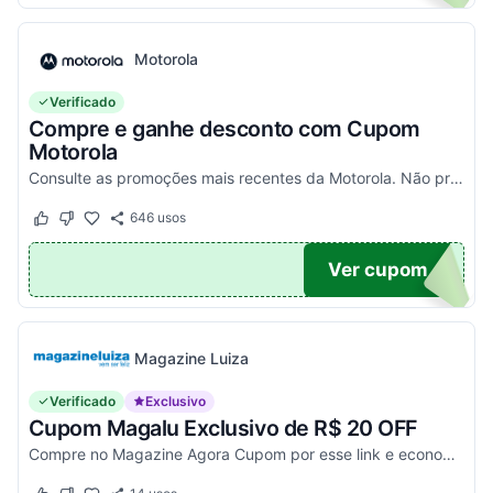
Motorola
Verificado
Compre e ganhe desconto com Cupom
Motorola
Consulte as promoções mais recentes da Motorola. Não precisa de cupom, descontos já aplicados no site.
646
usos
Este cupom funcionou
Este cupom não funcionou
TICO
Ver cupom
Magazine Luiza
Verificado
Exclusivo
Cupom Magalu Exclusivo de R$ 20 OFF
Compre no Magazine Agora Cupom por esse link e economize R$ 20 na compra de produtos acima de R$ 999 vendidos e entregues por Magazine Luiza. Economize!