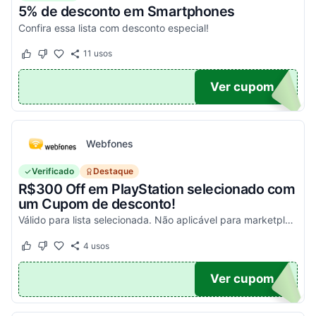
5% de desconto em Smartphones
Confira essa lista com desconto especial!
11
usos
Este cupom funcionou
Este cupom não funcionou
OFF
Ver cupom
Webfones
Verificado
Destaque
R$300 Off em PlayStation selecionado com
um Cupom de desconto!
Válido para lista selecionada. Não aplicável para marketplace. Aproveite!
4
usos
Este cupom funcionou
Este cupom não funcionou
FF
Ver cupom