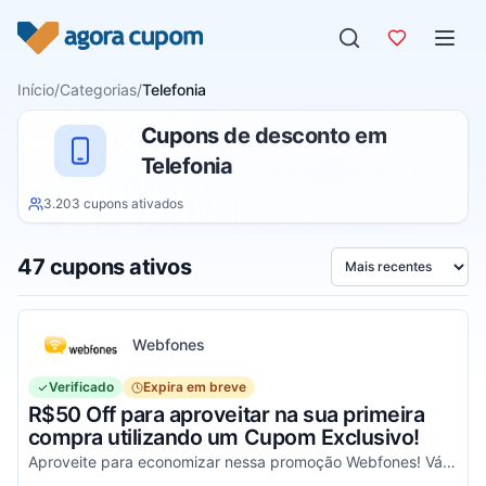
Pular para o conteúdo
Início
/
Categorias
/
Telefonia
Cupons de desconto em
Telefonia
3.203 cupons ativados
47 cupons ativos
Ordenar por
Webfones
Verificado
Expira em breve
R$50 Off para aproveitar na sua primeira
compra utilizando um Cupom Exclusivo!
Aproveite para economizar nessa promoção Webfones! Válido em compras de valor acima de R$750!