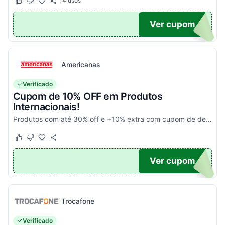
14
usos
Este cupom funcionou
Este cupom não funcionou
UPOM
Ver cupom
Americanas
Verificado
Cupom de 10% OFF em Produtos
Internacionais!
Produtos com até 30% off e +10% extra com cupom de desconto em produtos participantes da campanha. Consulte exceções no site. Aplique o código promocional no carrinho e aproveite!
Este cupom funcionou
Este cupom não funcionou
10
Ver cupom
Trocafone
Verificado