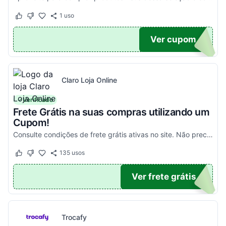
1
uso
Este cupom funcionou
Este cupom não funcionou
100
Ver cupom
Claro Loja Online
Verificado
Frete Grátis na suas compras utilizando um
Cupom!
Consulte condições de frete grátis ativas no site. Não precisa aplicar código promocional Claro Loja!
135
usos
Este cupom funcionou
Este cupom não funcionou
TICO
Ver frete grátis
Trocafy