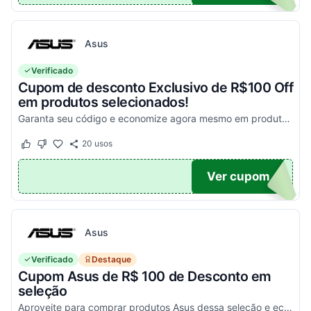
Asus
Verificado
Cupom de desconto Exclusivo de R$100 Off
em produtos selecionados!
Garanta seu código e economize agora mesmo em produtos selecionados!
20
usos
Este cupom funcionou
Este cupom não funcionou
100
Ver cupom
Asus
Verificado
Destaque
Cupom Asus de R$ 100 de Desconto em
seleção
Aproveite para comprar produtos Asus dessa seleção e economize! - E1504FA-NJ1287