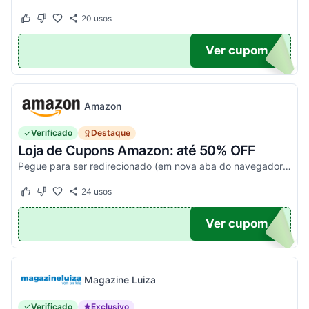
20
usos
Este cupom funcionou
Este cupom não funcionou
20
Ver cupom
Amazon
Verificado
Destaque
Loja de Cupons Amazon: até 50% OFF
Pegue para ser redirecionado (em nova aba do navegador) e acesse todos os cupons disponíveis da Amazon Brasil. Aproveite para economizar nesse link. Corra e garanta já o seu descon...
24
usos
Este cupom funcionou
Este cupom não funcionou
TICO
Ver cupom
Magazine Luiza
Verificado
Exclusivo