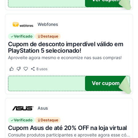
Webfones
Verificado
Destaque
Cupom de desconto imperdível válido em
PlayStation 5 selecionado!
Aproveite agora mesmo e economize nas suas compras!
8
usos
Este cupom funcionou
Este cupom não funcionou
O100
Ver cupom
Asus
Verificado
Destaque
Cupom Asus de até 20% OFF na loja virtual
Consulte produtos participantes e aproveite agora esse código promocional!