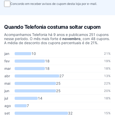
Concordo em receber avisos de cupom desta loja por e-mail.
Quando Telefonia costuma soltar cupom
Acompanhamos Telefonia há 9 anos e publicamos 251 cupons
nesse período. O mês mais forte é
novembro
, com 48 cupons.
A média de desconto dos cupons percentuais é de 21%.
Cupons de Telefonia publicados por mês, somando os últimos 9 a
Mês
Cupons publicados
Desconto médio
jan
10
21%
fev
18
19%
mar
18
18%
abr
27
13%
mai
25
22%
jun
25
20%
jul
14
18%
ago
7
set
32
15%