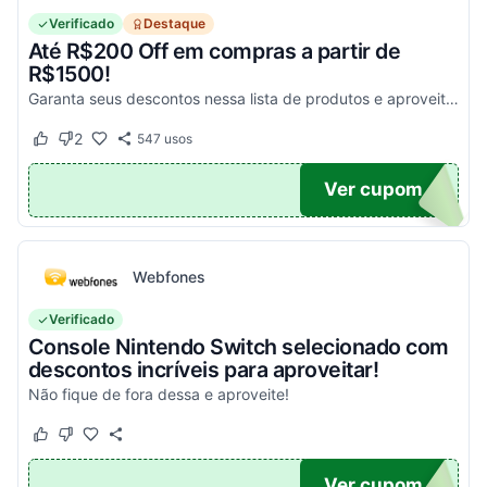
Verificado
Destaque
Até R$200 Off em compras a partir de
R$1500!
Garanta seus descontos nessa lista de produtos e aproveite para economizar agora mesmo! Válido para todo o site exceto em produtos com o selo "Estou Zerado"
2
547
usos
Este cupom funcionou
Este cupom não funcionou
ONTO
Ver cupom
Webfones
Verificado
Console Nintendo Switch selecionado com
descontos incríveis para aproveitar!
Não fique de fora dessa e aproveite!
Este cupom funcionou
Este cupom não funcionou
O100
Ver cupom