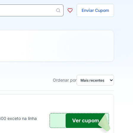
ojas
Enviar Cupom
 aparecem ao digitar 3 letras ou mais.
Ordenar por
00 exceto na linha
Ver cupom
UPOM