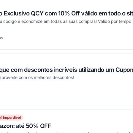
Exclusivo QCY com 10% Off válido em todo o sit
 código e economize em todas as suas compras! Válido por tempo l
os
onou
ue com descontos incríveis utilizando um Cupo
 aproveite com os melhores descontos!
onou
Imperdível
azon: até 50% OFF