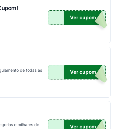
 Cupom!
Ver cupom
GUEI
gulamento de todas as
Ver cupom
TICO
gorias e milhares de
Ver cupom
TICO