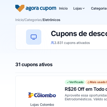
Pular para o conteúdo
Início
Lojas
Categoria
Início
/
Categorias
/
Eletrônicos
Cupons de desco
3.831 cupons ativados
31 cupons ativos
Verificado
Mais usado 
R$26 Off em Todo o
Aproveite essa oportunida
Eletrodomésticos. Válido s
Lojas Colombo