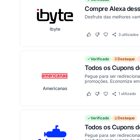
Compre Alexa dessa
Desfrute das melhores va
Ibyte
3
utilizados
Este cupom funcionou
Este cupom não funci
Verificado
Destaque
Todos os Cupons d
Pegue para ser redirecion
promoções. Economize em d
Americanas
1
utilizado
Este cupom funcionou
Este cupom não funci
Verificado
Destaque
Todos os Cupons d
Pegue para ser redirecion