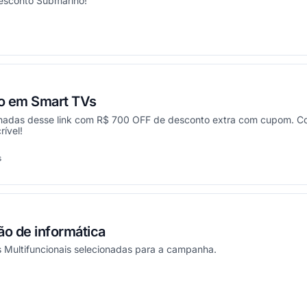
esconto Submarino!
onou
o em Smart TVs
adas desse link com R$ 700 OFF de desconto extra com cupom. Cor
ível!
s
onou
o de informática
Multifuncionais selecionadas para a campanha.
onou