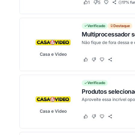
1
5
17% fu
Este cupom funcionou
Este cupom não func
Verificado
Destaque
Multiprocessador s
Não fique de fora dessa e
Casa e Video
Este cupom funcionou
Este cupom não funci
Verificado
Produtos seleciona
Aproveite essa incrível o
Casa e Video
Este cupom funcionou
Este cupom não funci