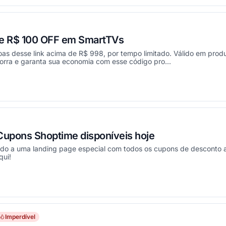
e R$ 100 OFF em SmartTVs
oas desse link acima de R$ 998, por tempo limitado. Válido em prod
orra e garanta sua economia com esse código pro...
onou
Cupons Shoptime disponíveis hoje
ado a uma landing page especial com todos os cupons de desconto a
qui!
onou
Imperdível