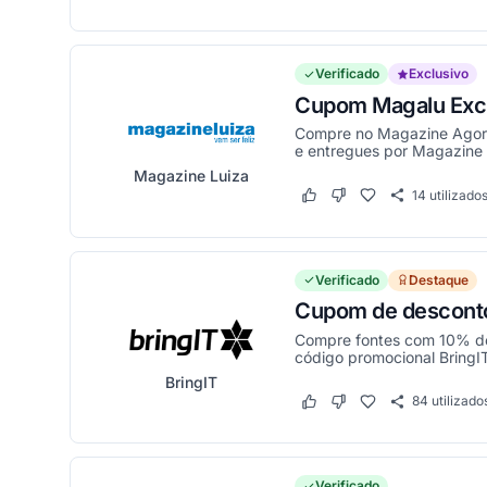
Verificado
Exclusivo
Cupom Magalu Excl
Compre no Magazine Agora
e entregues por Magazine 
Magazine Luiza
14
utilizado
Este cupom funcionou
Este cupom não funci
Verificado
Destaque
Cupom de descont
Compre fontes com 10% de 
código promocional BringIT
BringIT
84
utilizado
Este cupom funcionou
Este cupom não funci
Verificado