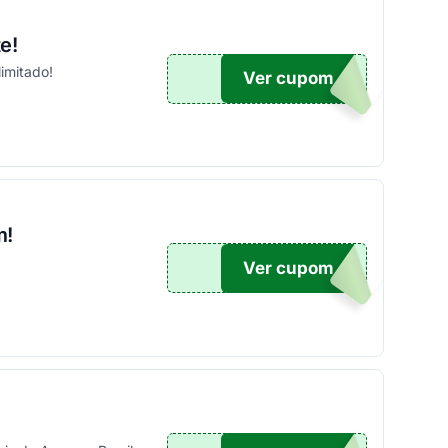
e!
imitado!
Ver cupom
UPOM
m!
Ver cupom
OFF