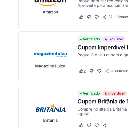
Pegue para ser redirecion
Aproveite para economizar 
Amazon
24
utilizado
Este cupom funcionou
Este cupom não funci
Verificado
Exclusivo
Cupom imperdível M
Pegue já o seu cupom e g
Magazine Luiza
2
16
utilizad
Este cupom funcionou
Este cupom não fun
Verificado
Imperdível
Cupom Britânia de
Compre no site da Britâni
agora!
Britânia
Este cupom funcionou
Este cupom não funci