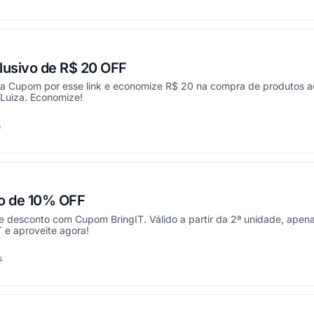
usivo de R$ 20 OFF
 Cupom por esse link e economize R$ 20 na compra de produtos a
Luiza. Economize!
s
onou
o de 10% OFF
desconto com Cupom BringIT. Válido a partir da 2ª unidade, apen
 e aproveite agora!
s
onou