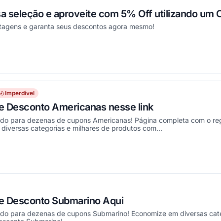
 seleção e aproveite com 5% Off utilizando um
ntagens e garanta seus descontos agora mesmo!
onou
Imperdível
e Desconto Americanas nesse link
ado para dezenas de cupons Americanas! Página completa com o re
iversas categorias e milhares de produtos com...
onou
e Desconto Submarino Aqui
ado para dezenas de cupons Submarino! Economize em diversas cate