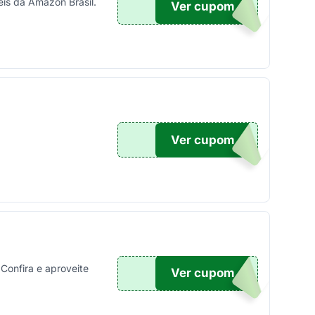
is da Amazon Brasil.
Ver cupom
TICO
Ver cupom
UPOM
Confira e aproveite
Ver cupom
10