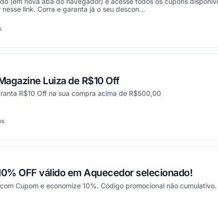
ado (em nova aba do navegador) e acesse todos os cupons disponíve
nesse link. Corra e garanta já o seu descon...
s
onou
agazine Luiza de R$10 Off
aranta R$10 Off na sua compra acima de R$500,00
os
cionou
 10% OFF válido em Aquecedor selecionado!
a com Cupom e economize 10%. Código promocional não cumulativo. 
onou