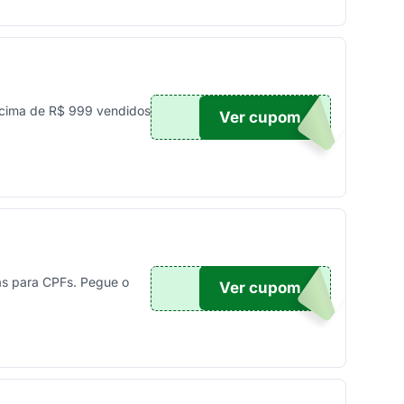
cima de R$ 999 vendidos
Ver cupom
UPOM
as para CPFs. Pegue o
Ver cupom
10