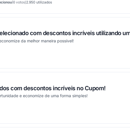
ncionou
(6 votos)
2.950
utilizados
ionou
elecionado com descontos incríveis utilizando 
 economize da melhor maneira possível!
onou
dos com descontos incríveis no Cupom!
portunidade e economize de uma forma simples!
onou