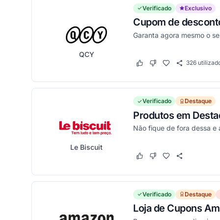
Verificado
Exclusivo
Cupom de desconto 
Garanta agora mesmo o seu
QCY
326
utilizad
Este cupom funcionou
Este cupom não funci
Verificado
Destaque
Produtos em Destaq
Não fique de fora dessa e
Le Biscuit
Este cupom funcionou
Este cupom não funci
Verificado
Destaque
Loja de Cupons Am