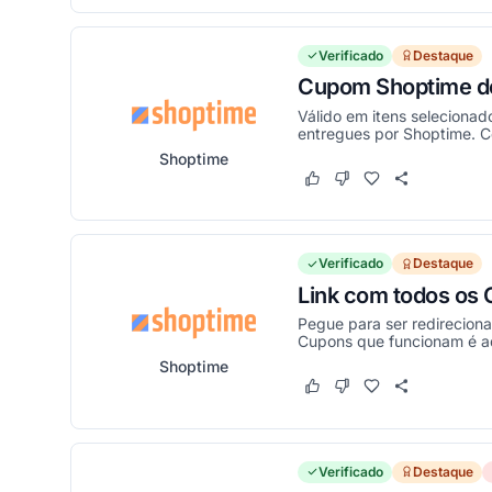
Verificado
Destaque
Cupom Shoptime d
Válido em itens selecionad
entregues por Shoptime. C
Shoptime
Este cupom funcionou
Este cupom não funci
Verificado
Destaque
Link com todos os 
Pegue para ser redirecion
Cupons que funcionam é a
Shoptime
Este cupom funcionou
Este cupom não funci
Verificado
Destaque