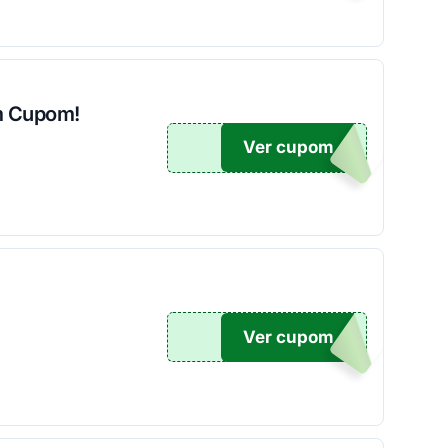
um Cupom!
Ver cupom
O40
Ver cupom
A30