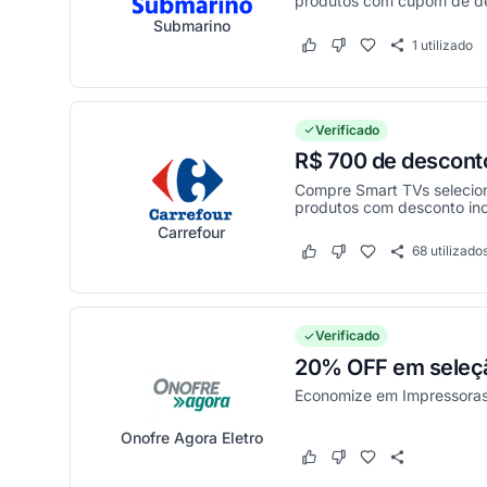
produtos com cupom de d
Submarino
1
utilizado
Este cupom funcionou
Este cupom não funci
Verificado
R$ 700 de descont
Compre Smart TVs selecion
produtos com desconto incr
Carrefour
68
utilizado
Este cupom funcionou
Este cupom não funci
Verificado
20% OFF em seleçã
Economize em Impressoras 
Onofre Agora Eletro
Este cupom funcionou
Este cupom não funci