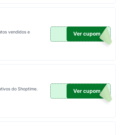
utos vendidos e
Ver cupom
00
tivos do Shoptime.
Ver cupom
TICO