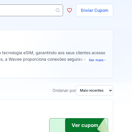
ojas
Enviar Cupom
 aparecem ao digitar 3 letras ou mais.
tecnologia eSIM, garantindo aos seus clientes acesso
as, a Wavee proporciona conexões seguras e rápidas,
Ver mais
nos de dados para quem busca explorar o mundo sem
Ordenar por
Ver cupom
TICO