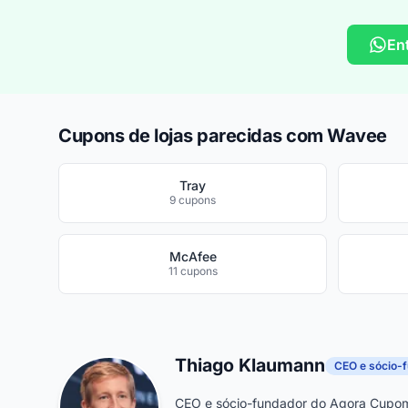
En
Cupons de lojas parecidas com Wavee
Tray
9 cupons
McAfee
11 cupons
Thiago Klaumann
CEO e sócio-
CEO e sócio-fundador do Agora Cupom