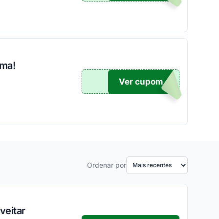
rma!
Ver cupom
TICO
Ordenar por
veitar