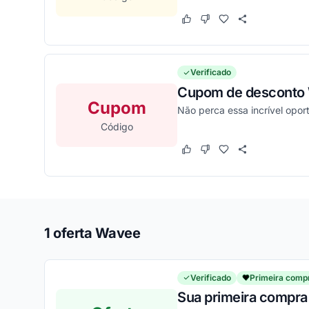
Este cupom funcionou
Este cupom não funcion
Verificado
Cupom de desconto W
Cupom
Não perca essa incrível opo
Código
Este cupom funcionou
Este cupom não funcion
1 oferta Wavee
Verificado
Primeira comp
Sua primeira compra 