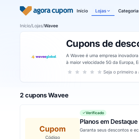
Pular para o conteúdo
Início
Lojas
Categoria
Início
/
Lojas
/
Wavee
Cupons de desc
A Wavee é uma empresa inovadora q
à maior velocidade 5G da Europa, 
além de um atendimento humanizado
Sua nota para Wavee, de 1 a 5 estre
Seja o primeiro a 
1 estrela
2 estrelas
3 estrelas
4 estrelas
5 estrelas
preocupações com roaming.
2 cupons Wavee
Verificado
Planos em Destaque 
Cupom
Garanta seus descontos e 
Código