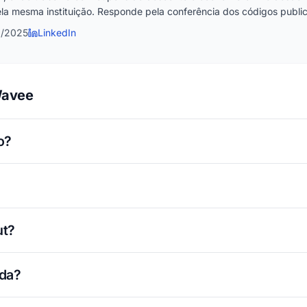
la mesma instituição. Responde pela conferência dos códigos publica
1/2025
LinkedIn
Wavee
o?
ut?
ada?