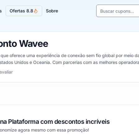
Buscar cupons e l
s
Ofertas 8.8
Sobre
Sugestões de lojas
onto Wavee
ue oferece uma experiência de conexão sem fio global por meio da 
Estados Unidos e Oceania. Com parcerias com as melhores operador
 via WhatsApp. A empresa é ideal para viajantes, oferecendo pla
las
avaliar
na Plataforma com descontos incríveis
economize agora mesmo com essa promoção!