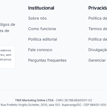
Institucional
Privacid
Sobre nós
Política d
digos de
Como funciona
Termos d
es de
Política editorial
Política d
Fale conosco
Divulgação
 Podemos
nks, sem
ublicamos
Perguntas frequentes
Gerenciar
TMX Marketing Online LTDA
· CNPJ 29.788.663/0001-02
Rua Prefeito Virgilio Scheller, 2010, sala 103 · Ituporanga/SC · CEP 88400-000