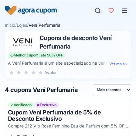
Pular para o conteúdo
Início
/
Lojas
/
Vení Perfumaria
Cupons de desconto Vení
Perfumaria
Melhor cupom: até 50% OFF
A Vení Perfumaria é um site especializado na venda de
Ver mais
perfumes e cosméticos para o público masculino e feminino.
Sua nota para Vení Perfumaria, de 1 a 5 estrelas
Avalie
1 estrela
2 estrelas
3 estrelas
4 estrelas
5 estrelas
Ele trabalha com fragrâncias do mundo todo, inclusive
aquelas mais desejadas e difíceis de encontrar. Além disso,
4 cupons Vení Perfumaria
conta com produtos para os cabelos, rosto, corpo,
Ordenar por
vitaminas e suplementos. Em sua lista de produtos estão
marcas renomadas como Carolina Herrera e Océane.
Verificado
Exclusivo
Cupom Vení Perfumaria de 5% de
Desconto Exclusivo
Compre 212 Vip Rosé Feminino Eau de Parfum com 5% OFF usando o código promocional, e + 10% de desconto à vista no boleto.