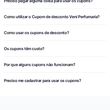
Preciso pagar alguma coisa para usar os cupons?
Como utilizar o Cupom de desconto Vení Perfumaria?
Como usar os cupons de desconto?
Os cupons têm custo?
Por que alguns cupons não funcionam?
Preciso me cadastrar para usar os cupons?