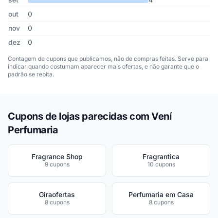
out
0
nov
0
dez
0
Contagem de cupons que publicamos, não de compras feitas. Serve para
indicar quando costumam aparecer mais ofertas, e não garante que o
padrão se repita.
Cupons de lojas parecidas com Vení
Perfumaria
Fragrance Shop
Fragrantica
9 cupons
10 cupons
Giraofertas
Perfumaria em Casa
8 cupons
8 cupons