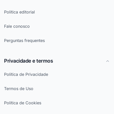
Política editorial
Fale conosco
Perguntas frequentes
Privacidade e termos
Política de Privacidade
Termos de Uso
Política de Cookies