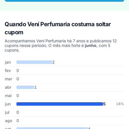
Quando Vení Perfumaria costuma soltar
cupom
Acompanhamos Vení Perfumaria há 7 anos e publicamos 12
cupons nesse período. O mês mais forte é
junho
, com 5
cupons.
Cupons de Vení Perfumaria publicados por mês, somando os últim
Mês
Cupons publicados
Desconto médio
jan
2
fev
0
mar
0
abr
1
mai
0
jun
5
18%
jul
0
ago
0
set
4