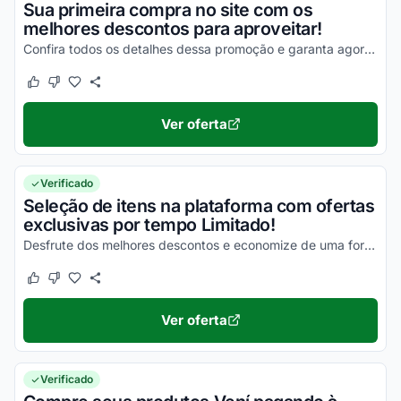
Sua primeira compra no site com os
melhores descontos para aproveitar!
Confira todos os detalhes dessa promoção e garanta agora mesmo seus descontos!
Este cupom funcionou
Este cupom não funcionou
Ver oferta
Verificado
Seleção de itens na plataforma com ofertas
exclusivas por tempo Limitado!
Desfrute dos melhores descontos e economize de uma forma simples!
Este cupom funcionou
Este cupom não funcionou
Ver oferta
Verificado