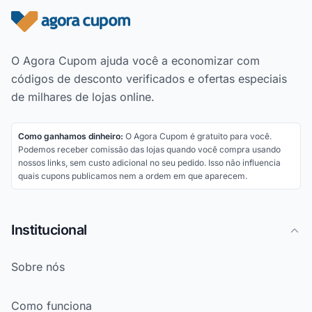
Rodapé do site
O Agora Cupom ajuda você a economizar com
códigos de desconto verificados e ofertas especiais
de milhares de lojas online.
Como ganhamos dinheiro:
O Agora Cupom é gratuito para você.
Podemos receber comissão das lojas quando você compra usando
nossos links, sem custo adicional no seu pedido. Isso não influencia
quais cupons publicamos nem a ordem em que aparecem.
Institucional
Sobre nós
Como funciona