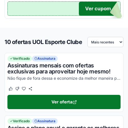
Ver cupom
O...
10 ofertas UOL Esporte Clube
Ordenar por
Verificado
Assinatura
Assinaturas mensais com ofertas
exclusivas para aproveitar hoje mesmo!
Não fique de fora dessa e economize da melhor maneira possível!
Este cupom funcionou
Este cupom não funcionou
Ver oferta
Verificado
Assinatura