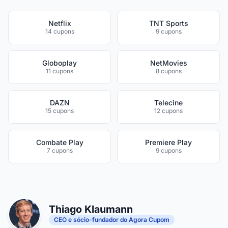
Netflix
TNT Sports
14 cupons
9 cupons
Globoplay
NetMovies
11 cupons
8 cupons
DAZN
Telecine
15 cupons
12 cupons
Combate Play
Premiere Play
7 cupons
9 cupons
Thiago Klaumann
CEO e sócio-fundador do Agora Cupom