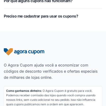
Por que alguns cupons não funcionam?
Preciso me cadastrar para usar os cupons?
Rodapé do site
O Agora Cupom ajuda você a economizar com
códigos de desconto verificados e ofertas especiais
de milhares de lojas online.
Como ganhamos dinheiro:
O Agora Cupom é gratuito para você.
Podemos receber comissão das lojas quando você compra usando
nossos links, sem custo adicional no seu pedido. Isso não influencia
quais cupons publicamos nem a ordem em que aparecem.