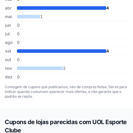
abr
4
mai
1
jun
0
jul
0
ago
0
set
4
out
0
nov
2
dez
0
Contagem de cupons que publicamos, não de compras feitas. Serve para
indicar quando costumam aparecer mais ofertas, e não garante que o
padrão se repita.
Cupons de lojas parecidas com UOL Esporte
Clube