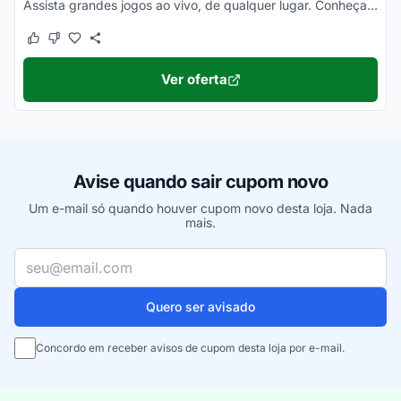
Assista grandes jogos ao vivo, de qualquer lugar. Conheça agora.
Este cupom funcionou
Este cupom não funcionou
Ver oferta
Avise quando sair cupom novo
Um e-mail só quando houver cupom novo desta loja. Nada
mais.
Seu e-mail
Quero ser avisado
Concordo em receber avisos de cupom desta loja por e-mail.