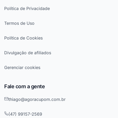
Política de Privacidade
Termos de Uso
Política de Cookies
Divulgação de afiliados
Gerenciar cookies
Fale com a gente
thiago@agoracupom.com.br
(47) 99157-2569