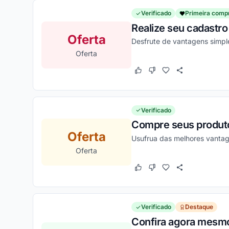
Verificado
Primeira comp
Realize seu cadastro
Oferta
Desfrute de vantagens simple
Oferta
Este cupom funcionou
Este cupom não funcion
Verificado
Compre seus produto
Oferta
Usufrua das melhores vantag
Oferta
Este cupom funcionou
Este cupom não funcion
Verificado
Destaque
Confira agora mesmo