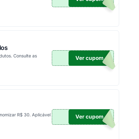
dos
dutos. Consulte as
Ver cupom
UPOM
nomizar R$ 30. Aplicável
Ver cupom
30