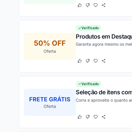
Este cupom funcionou
Este cupom não funcion
Verificado
Produtos em Destaque
50% OFF
Garanta agora mesmo os mel
Oferta
Este cupom funcionou
Este cupom não funcion
Verificado
Seleção de itens com
FRETE GRÁTIS
Corra e aproveite o quanto 
Oferta
Este cupom funcionou
Este cupom não funcion