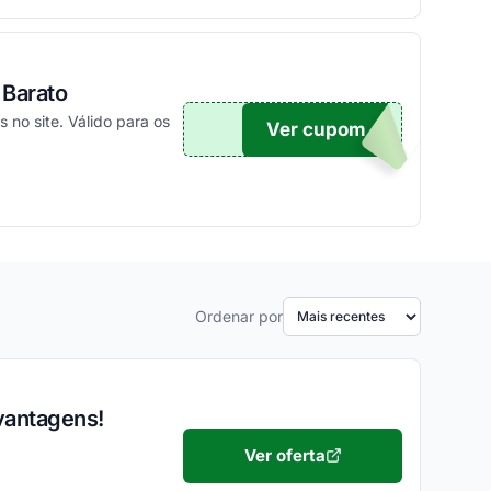
Barato
no site. Válido para os
Ver cupom
10
Ordenar por
vantagens!
Ver oferta