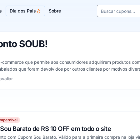
Buscar cupons e l
s
Dia dos Pais
Sobre
Sugestões de lojas
onto SOUB!
e-commerce que permite aos consumidores adquirirem produtos com
balados que foram devolvidos por outros clientes por motivos dive
m e saber o que receberá.
las
avaliar
Imperdível
ou Barato de R$ 10 OFF em todo o site
to com Cupom Sou Barato. Válido para a primeira compra na loja vi