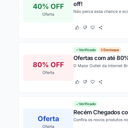
off!
40% OFF
Não perca essa chance e e
Oferta
Este cupom funcionou
Este cupom não funcion
Verificado
Destaque
Ofertas com até 80%
80% OFF
O Maior Outlet da Internet Br
Oferta
Este cupom funcionou
Este cupom não funcion
Verificado
Recém Chegados co
Oferta
Confira os novos produtos n
Oferta