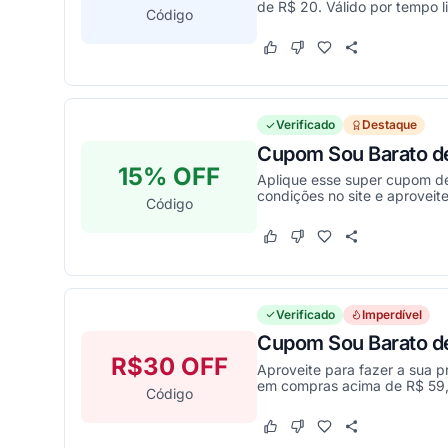
de R$ 20. Válido por tempo l
Código
Este cupom funcionou
Este cupom não funcion
Verificado
Destaque
Cupom Sou Barato de
15% OFF
Aplique esse super cupom de
condições no site e aproveite
Código
Este cupom funcionou
Este cupom não funcion
Verificado
Imperdível
Cupom Sou Barato d
R$30 OFF
Aproveite para fazer a sua 
em compras acima de R$ 59,9
Código
Este cupom funcionou
Este cupom não funcion