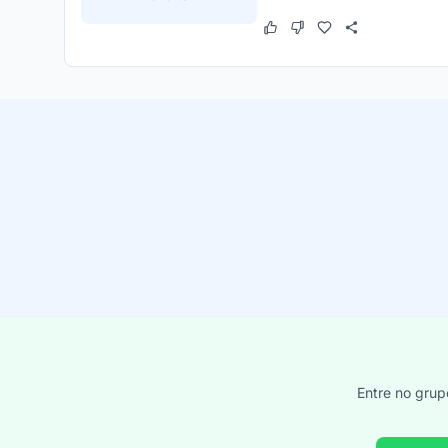
Este cupom funcionou
Este cupom não funcion
Entre no grup