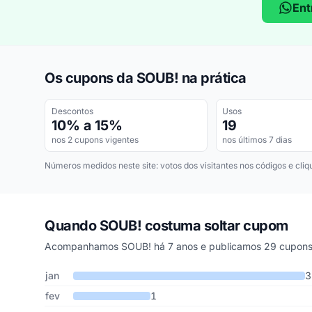
Ent
Os cupons da SOUB! na prática
Descontos
Usos
10% a 15%
19
nos 2 cupons vigentes
nos últimos 7 dias
Números medidos neste site: votos dos visitantes nos códigos e cliq
Quando SOUB! costuma soltar cupom
Acompanhamos SOUB! há 7 anos e publicamos 29 cupons 
Cupons de SOUB! publicados por mês, somando os último
Mês
Cupons publicados
Desconto médio
jan
3
fev
1