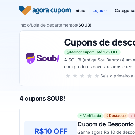
Pular para o conteúdo
Início
Lojas
Categoria
Início
/
Loja de departamentos
/
SOUB!
Cupons de desc
Melhor cupom: até 15% OFF
A SOUB! (antiga Sou Barato) é um 
com produtos novos, usados e reem
possível entender a situação do ite
Sua nota para SOUB!, de 1 a 5 estre
Seja o primeiro a 
1 estrela
2 estrelas
3 estrelas
4 estrelas
5 estrelas
4 cupons SOUB!
Verificado
Destaque
Cupom de Desconto S
R$10 OFF
Ganhe agora R$ 10 de descon