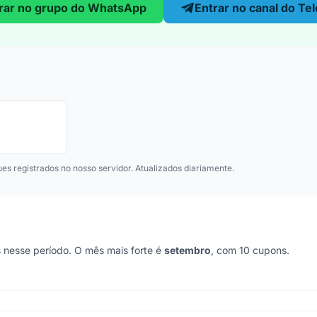
rar no grupo do WhatsApp
Entrar no canal do Te
ues registrados no nosso servidor. Atualizados diariamente.
nesse período. O mês mais forte é
setembro
, com 10 cupons.
s 7 anos