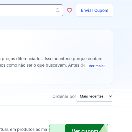
ojas
Enviar Cupom
 aparecem ao digitar 3 letras ou mais.
 preços diferenciados. Isso acontece porque contam
rsos como não ser o que buscavam. Antes de comprar é
Ver mais
Ordenar por
rtual, em produtos acima
Ver cupom
10