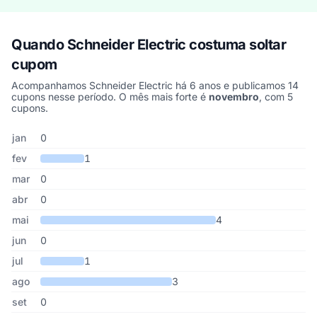
Quando Schneider Electric costuma soltar
cupom
Acompanhamos Schneider Electric há 6 anos e publicamos 14
cupons nesse período. O mês mais forte é
novembro
, com 5
cupons.
Cupons de Schneider Electric publicados por mês, somando os úl
Mês
Cupons publicados
Desconto médio
jan
0
fev
1
mar
0
abr
0
mai
4
jun
0
jul
1
ago
3
set
0