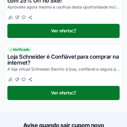
com 25% Off no Site!
Aproveite agora mesmo e usufrua desta oportunidade incrível para economizar em todas as suas compras online!
Este cupom funcionou
Este cupom não funcionou
Ver oferta
Verificado
Loja Schneider é Confiável para comprar na
internet?
A loja virtual Schneider Electric é boa, confiável e segura para compras online. Pesquise, confira os comentários e constate!
Este cupom funcionou
Este cupom não funcionou
Ver oferta
Avise quando sair cupom novo