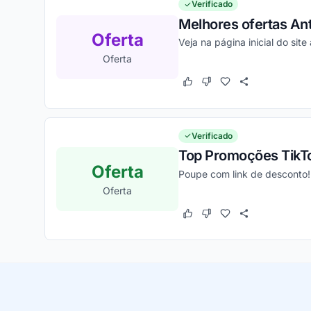
Verificado
Melhores ofertas An
Oferta
Veja na página inicial do site
Oferta
Este cupom funcionou
Este cupom não funcion
Verificado
Top Promoções TikTo
Oferta
Poupe com link de desconto!
Oferta
Este cupom funcionou
Este cupom não funcion