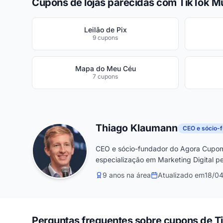
Cupons de lojas parecidas com TikTok M
Leilão de Pix
9 cupons
Mapa do Meu Céu
7 cupons
Thiago Klaumann
CEO e sócio-
CEO e sócio-fundador do Agora Cupom
especialização em Marketing Digital pe
9 anos na área
Atualizado em
18/0
Perguntas frequentes sobre cupons de T