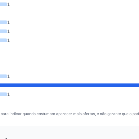
últimos 4 anos
1
1
1
1
1
1
para indicar quando costumam aparecer mais ofertas, e não garante que o padr