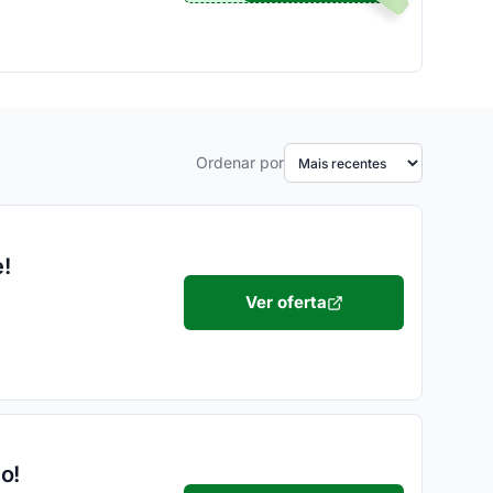
Ordenar por
!
Ver oferta
o!