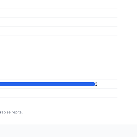
3
ão se repita.