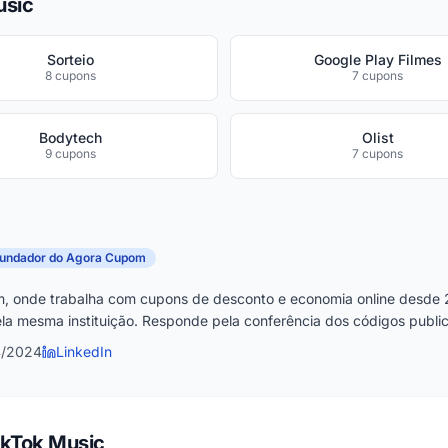
usic
Sorteio
Google Play Filmes
8 cupons
7 cupons
Bodytech
Olist
9 cupons
7 cupons
fundador do Agora Cupom
, onde trabalha com cupons de desconto e economia online desde 
la mesma instituição. Responde pela conferência dos códigos publica
4/2024
LinkedIn
ikTok Music