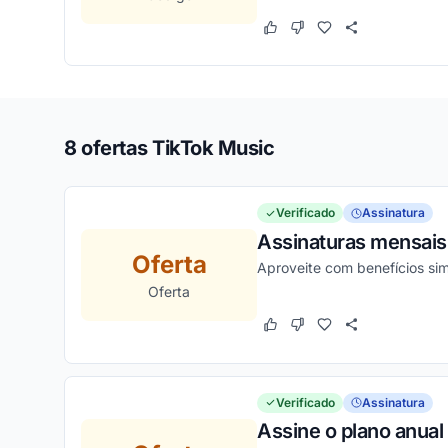
Este cupom funcionou
Este cupom não funcion
8 ofertas TikTok Music
Verificado
Assinatura
Assinaturas mensais 
Oferta
Aproveite com benefícios sim
Oferta
Este cupom funcionou
Este cupom não funcion
Verificado
Assinatura
Assine o plano anual