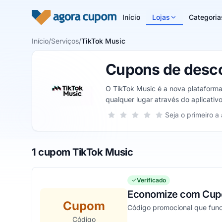
Pular para o conteúdo
Início
Lojas
Categoria
Início
/
Serviços
/
TikTok Music
Cupons de desco
O TikTok Music é a nova plataforma
qualquer lugar através do aplicativ
Sua nota para TikTok Music, de 1 a 
Seja o primeiro a 
1 estrela
2 estrelas
3 estrelas
4 estrelas
5 estrelas
1 cupom TikTok Music
Verificado
Economize com Cup
Cupom
Código promocional que func
Código