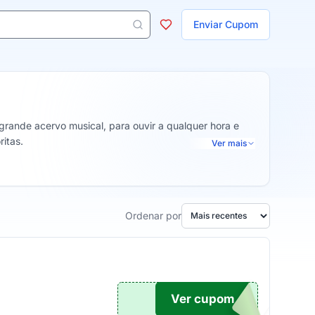
ojas
Enviar Cupom
 aparecem ao digitar 3 letras ou mais.
rande acervo musical, para ouvir a qualquer hora e
ritas.
Ver mais
Ordenar por
Ver cupom
TICO