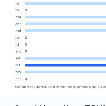
Cupons de TikTok Music publicados por mês, somando os 
Mês
Cupons publicados
Desconto médio
jan
fev
0
mar
abr
mai
jun
0
jul
0
ago
0
set
out
nov
dez
0
Contagem de cupons que publicamos, não de compras feitas. Serve 