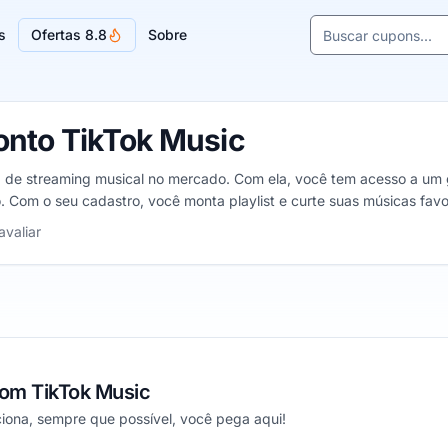
Buscar cupons e l
s
Ofertas 8.8
Sobre
Sugestões de lojas
nto TikTok Music
 de streaming musical no mercado. Com ela, você tem acesso a um g
o. Com o seu cadastro, você monta playlist e curte suas músicas favo
5 estrelas
avaliar
om TikTok Music
iona, sempre que possível, você pega aqui!