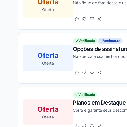
Oferta
Não fique de fora dessa e us
Oferta
Este cupom funcionou
Este cupom não funcion
Verificado
Assinatura
Opções de assinatura
Oferta
Não perca a sua melhor opor
Oferta
Este cupom funcionou
Este cupom não funcion
Verificado
Planos em Destaque 
Oferta
Corra e garanta seus desco
Oferta