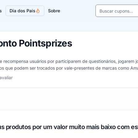
Buscar cupons e l
s
Dia dos Pais
Sobre
Sugestões de lojas
nto Pointsprizes
e recompensa usuários por participarem de questionários, jogarem jo
tos que podem ser trocados por vale-presentes de marcas como Amazo
 estrelas
avaliar
s produtos por um valor muito mais baixo com e