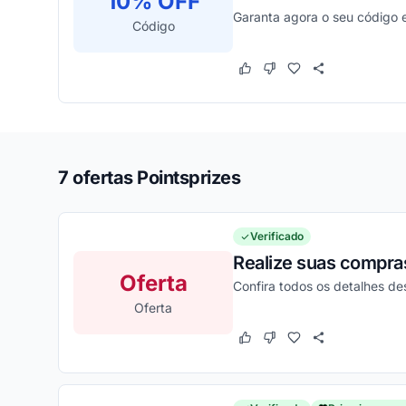
10% OFF
Garanta agora o seu código 
Código
Este cupom funcionou
Este cupom não funcion
7 ofertas Pointsprizes
Verificado
Realize suas compras
Oferta
Confira todos os detalhes d
Oferta
Este cupom funcionou
Este cupom não funcion