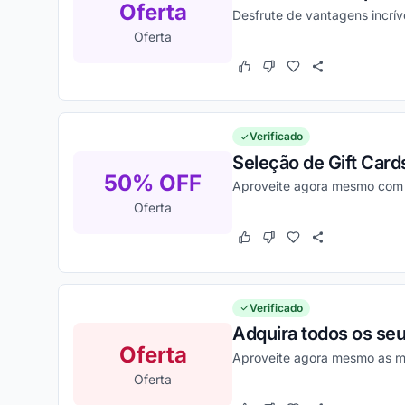
Oferta
Desfrute de vantagens incrív
Oferta
Este cupom funcionou
Este cupom não funcion
Verificado
Seleção de Gift Card
50% OFF
Aproveite agora mesmo com 
Oferta
Este cupom funcionou
Este cupom não funcion
Verificado
Adquira todos os seu
Oferta
Aproveite agora mesmo as m
Oferta