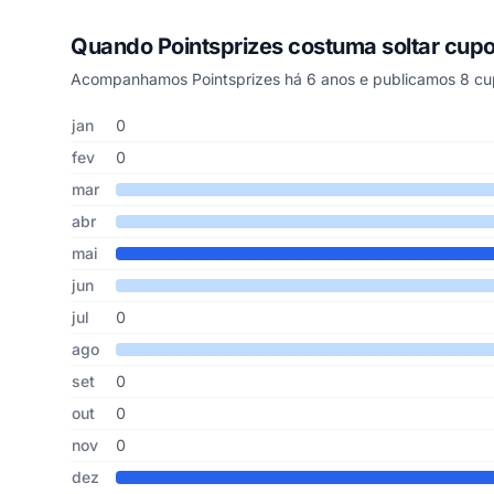
Quando Pointsprizes costuma soltar cup
Acompanhamos Pointsprizes há 6 anos e publicamos 8 cup
Cupons de Pointsprizes publicados por mês, somando os ú
Mês
Cupons publicados
Desconto médio
jan
0
fev
0
mar
abr
mai
jun
jul
0
ago
set
0
out
0
nov
0
dez