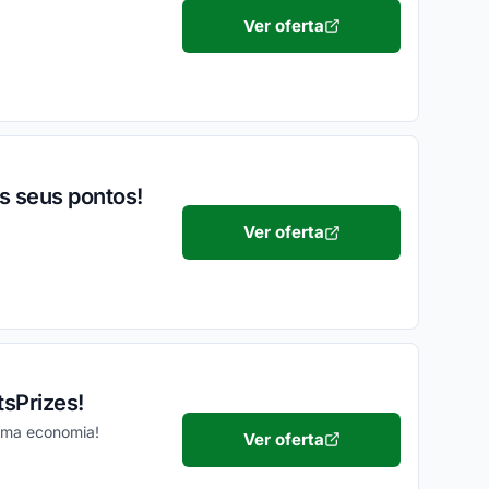
Ver oferta
os seus pontos!
Ver oferta
tsPrizes!
ima economia!
Ver oferta