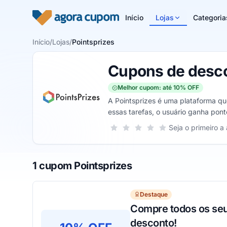
Pular para o conteúdo
Início
Lojas
Categoria
Início
/
Lojas
/
Pointsprizes
Cupons de desco
Melhor cupom: até 10% OFF
A Pointsprizes é uma plataforma qu
essas tarefas, o usuário ganha pon
Nintendo, etc.
Sua nota para Pointsprizes, de 1 a 5
Seja o primeiro a 
1 estrela
2 estrelas
3 estrelas
4 estrelas
5 estrelas
1 cupom Pointsprizes
Destaque
Compre todos os seu
desconto!