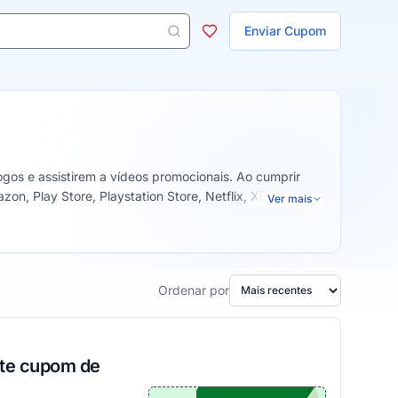
ojas
Enviar Cupom
 aparecem ao digitar 3 letras ou mais.
gos e assistirem a vídeos promocionais. Ao cumprir
n, Play Store, Playstation Store, Netflix, Xbox,
Ver mais
Ordenar por
ste cupom de