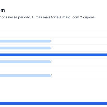
om
ons nesse período. O mês mais forte é
maio
, com 2 cupons.
ltimos 6 anos
1
1
1
1