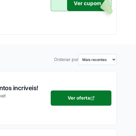
Ver cupom
DIGO
Ordenar por
tos incríveis!
el!
Ver oferta