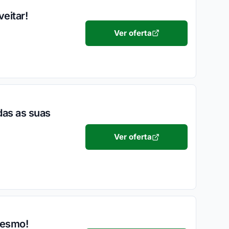
eitar!
Ver oferta
das as suas
Ver oferta
mesmo!