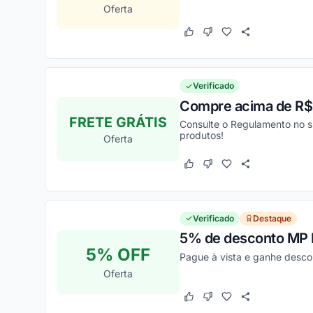
Oferta
Este cupom funcionou
Este cupom não funcion
Verificado
Compre acima de R$14
FRETE GRÁTIS
Consulte o Regulamento no s
produtos!
Oferta
Este cupom funcionou
Este cupom não funcion
Verificado
Destaque
5% de desconto MP B
5% OFF
Pague à vista e ganhe descon
Oferta
Este cupom funcionou
Este cupom não funcion