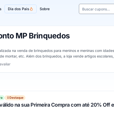
Buscar cupons e l
s
Dia dos Pais
Sobre
Sugestões de lojas
onto MP Brinquedos
alizada na venda de brinquedos para meninos e meninas com idades 
de montar, etc. Além dos brinquedos, a loja vende artigos escolares, 
 5 estrelas
avaliar
ra
Destaque
álido na sua Primeira Compra com até 20% Off e