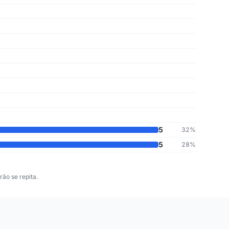
5
32%
5
28%
ão se repita.