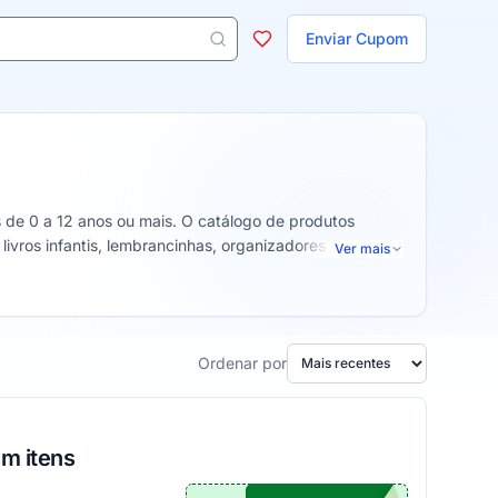
ojas
Enviar Cupom
 aparecem ao digitar 3 letras ou mais.
de 0 a 12 anos ou mais. O catálogo de produtos
livros infantis, lembrancinhas, organizadores e
Ver mais
Ordenar por
m itens