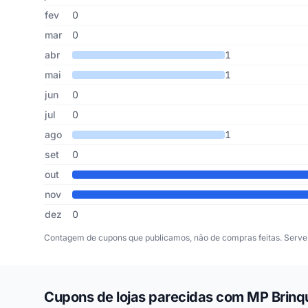
fev
0
mar
0
abr
1
mai
1
jun
0
jul
0
ago
1
set
0
out
nov
dez
0
Contagem de cupons que publicamos, não de compras feitas. Serve 
Cupons de lojas parecidas com MP Brin