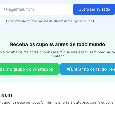
Seu e-mail
Quero ser avisado
Concordo em receber avisos de cupom desta loja por e-mail.
Receba os cupons antes de todo mundo
o e receba os melhores cupons assim que eles saem, sem precisar vo
conferir.
trar no grupo do WhatsApp
Entrar no canal do Te
cupom
cupons nesse período. O mês mais forte é
outubro
, com 5 cupons.
s últimos 7 anos