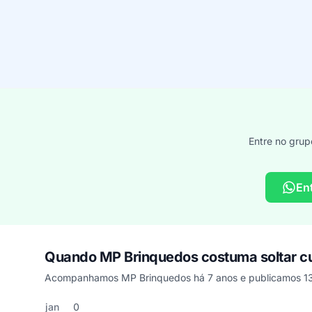
Entre no grup
En
Quando MP Brinquedos costuma soltar 
Acompanhamos MP Brinquedos há 7 anos e publicamos 13 
Cupons de MP Brinquedos publicados por mês, somando o
Mês
Cupons publicados
Desconto médio
jan
0