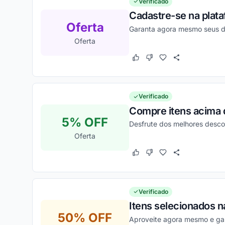
Verificado
Cadastre-se na plata
Oferta
Garanta agora mesmo seus d
Oferta
Este cupom funcionou
Este cupom não funcion
Verificado
Compre itens acima 
5% OFF
Desfrute dos melhores desco
Oferta
Este cupom funcionou
Este cupom não funcion
Verificado
Itens selecionados n
50% OFF
Aproveite agora mesmo e gar