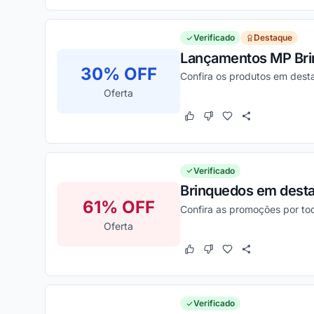
Verificado
Destaque
Lançamentos MP Br
30% OFF
Confira os produtos em desta
Oferta
Este cupom funcionou
Este cupom não funcion
Verificado
Brinquedos em dest
61% OFF
Confira as promoções por tod
Oferta
Este cupom funcionou
Este cupom não funcion
Verificado