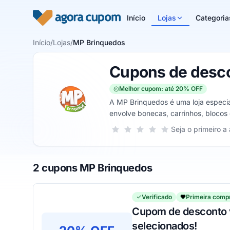
Pular para o conteúdo
Início
Lojas
Categoria
Início
/
Lojas
/
MP Brinquedos
Cupons de desc
Melhor cupom: até 20% OFF
A MP Brinquedos é uma loja especi
envolve bonecas, carrinhos, blocos 
fantasias.
Sua nota para MP Brinquedos, de 1 a
Seja o primeiro a 
1 estrela
2 estrelas
3 estrelas
4 estrelas
5 estrelas
2 cupons MP Brinquedos
Verificado
Primeira comp
Cupom de desconto v
selecionados!