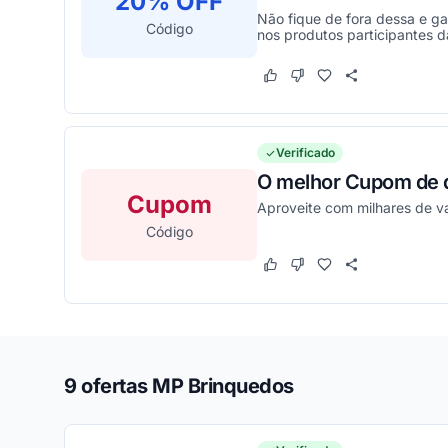
20% OFF
Não fique de fora dessa e ga
Código
nos produtos participantes d
Este cupom funcionou
Este cupom não funcion
Verificado
O melhor Cupom de d
Cupom
Aproveite com milhares de v
Código
Este cupom funcionou
Este cupom não funcion
9 ofertas MP Brinquedos