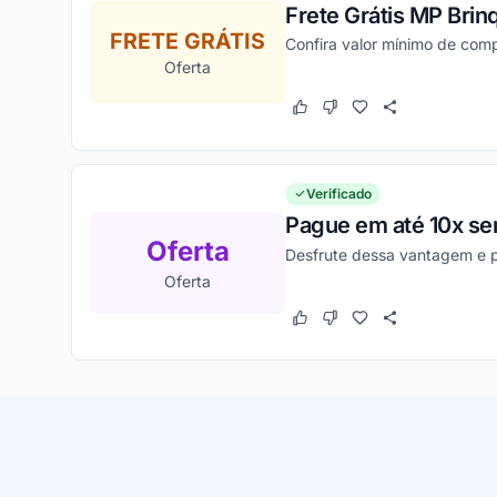
Frete Grátis MP Bri
FRETE GRÁTIS
Confira valor mínimo de comp
Oferta
Este cupom funcionou
Este cupom não funcion
Verificado
Pague em até 10x sem
Oferta
Desfrute dessa vantagem e pa
Oferta
Este cupom funcionou
Este cupom não funcion