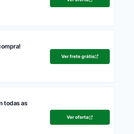
 compra!
Ver frete grátis
m todas as
Ver oferta