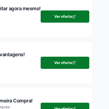
eitar agora mesmo!
Ver oferta
 vantagens!
Ver oferta
imeira Compra!
mpras!
Ver oferta