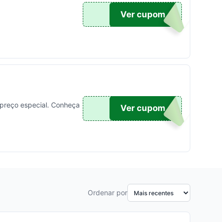
99
Ver cupom
 preço especial. Conheça
19
Ver cupom
Ordenar por