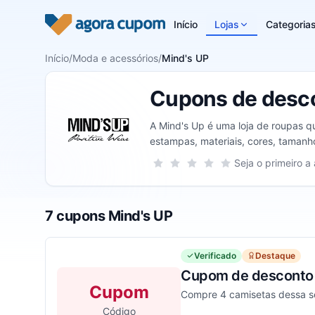
Pular para o conteúdo
Início
Lojas
Categoria
Início
/
Moda e acessórios
/
Mind's UP
Cupons de desco
A Mind's Up é uma loja de roupas q
estampas, materiais, cores, tamanh
os kits que a loja oferece para seus c
Sua nota para Mind's UP, de 1 a 5 e
Seja o primeiro a 
1 estrela
2 estrelas
3 estrelas
4 estrelas
5 estrelas
7 cupons Mind's UP
Verificado
Destaque
Cupom de desconto M
Cupom
Compre 4 camisetas dessa se
Código