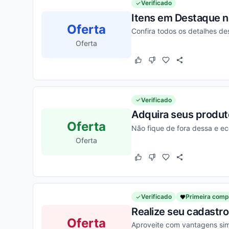
Verificado
Itens em Destaque na
Oferta
Confira todos os detalhes d
Oferta
Este cupom funcionou
Este cupom não funcion
Verificado
Adquira seus produt
Oferta
Não fique de fora dessa e e
Oferta
Este cupom funcionou
Este cupom não funcion
Verificado
Primeira comp
Realize seu cadastro
Oferta
Aproveite com vantagens sim