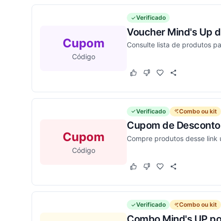
Verificado
Voucher Mind's Up d
Cupom
Consulte lista de produtos pa
Código
Este cupom funcionou
Este cupom não funcion
Verificado
Combo ou kit
Cupom de Desconto 
Cupom
Compre produtos desse link 
Código
Este cupom funcionou
Este cupom não funcion
Verificado
Combo ou kit
Combo Mind's UP p