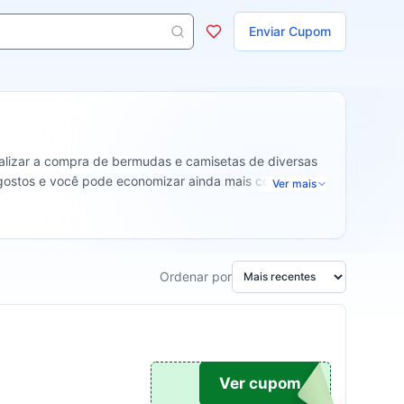
ojas
Enviar Cupom
s aparecem ao digitar 3 letras ou mais.
realizar a compra de bermudas e camisetas de diversas
os gostos e você pode economizar ainda mais comprando
Ver mais
Ordenar por
99
Ver cupom