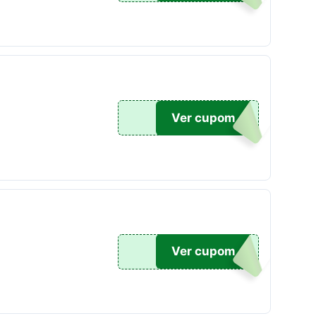
19
Ver cupom
79
Ver cupom