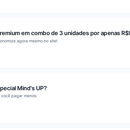
ou
Premium em combo de 3 unidades por apenas R$
onomize agora mesmo no site!
ou
special Mind's UP?
a você pagar menos.
ou