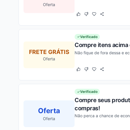
Oferta
Este cupom funcionou
Este cupom não funcion
Verificado
Compre itens acima 
FRETE GRÁTIS
Não fique de fora dessa e e
Oferta
Este cupom funcionou
Este cupom não funcion
Verificado
Compre seus produto
compras!
Oferta
Não perca a chance de econo
Oferta