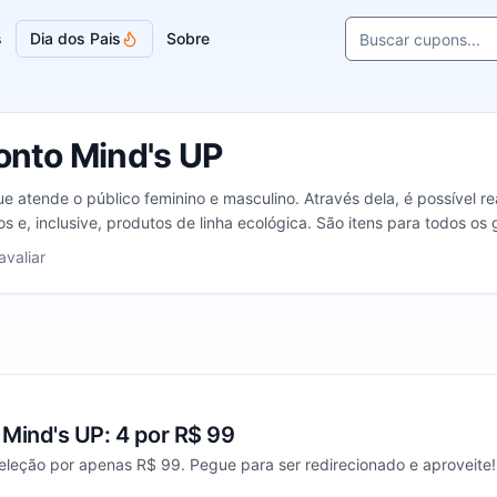
Buscar cupons e l
s
Dia dos Pais
Sobre
Sugestões de loja
nto Mind's UP
ue atende o público feminino e masculino. Através dela, é possível 
os e, inclusive, produtos de linha ecológica. São itens para todos 
lientes virtuais.
strelas
avaliar
ind's UP: 4 por R$ 99
leção por apenas R$ 99. Pegue para ser redirecionado e aproveite!