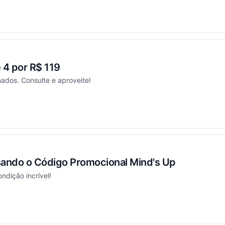
ou
4 por R$ 119
nados. Consulte e aproveite!
ou
sando o Código Promocional Mind's Up
ndição incrível!
ou