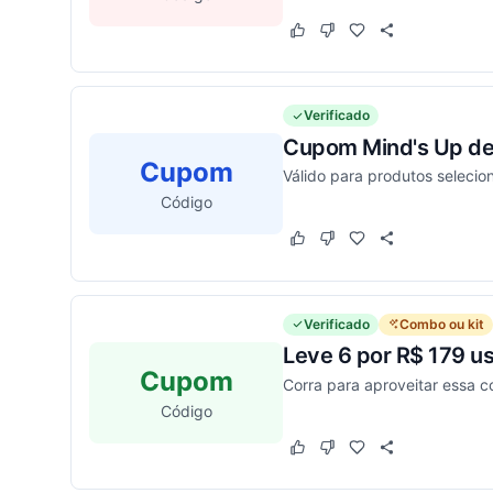
Este cupom funcionou
Este cupom não funcion
Verificado
Cupom Mind's Up de 
Cupom
Válido para produtos selecio
Código
Este cupom funcionou
Este cupom não funcion
Verificado
Combo ou kit
Leve 6 por R$ 179 u
Cupom
Corra para aproveitar essa co
Código
Este cupom funcionou
Este cupom não funcion