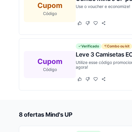
Cupom
Use o voucher e economize!
Código
Este cupom funcionou
Este cupom não funcion
Verificado
Combo ou kit
Leve 3 Camisetas E
Cupom
Utilize esse código promoci
agora!
Código
Este cupom funcionou
Este cupom não funcion
8 ofertas Mind's UP