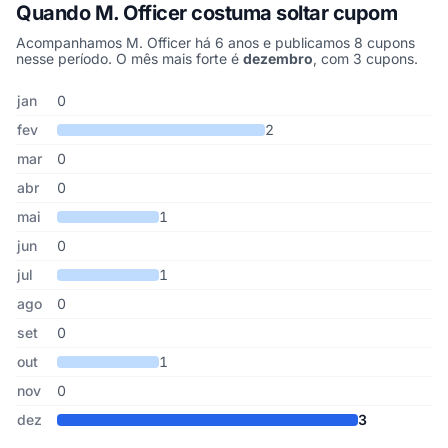
Quando M. Officer costuma soltar cupom
Acompanhamos M. Officer há 6 anos e publicamos 8 cupons
nesse período. O mês mais forte é
dezembro
, com 3 cupons.
Cupons de M. Officer publicados por mês, somando os últimos 6 
Mês
Cupons publicados
Desconto médio
jan
0
fev
2
mar
0
abr
0
mai
1
jun
0
jul
1
ago
0
set
0
out
1
nov
0
dez
3