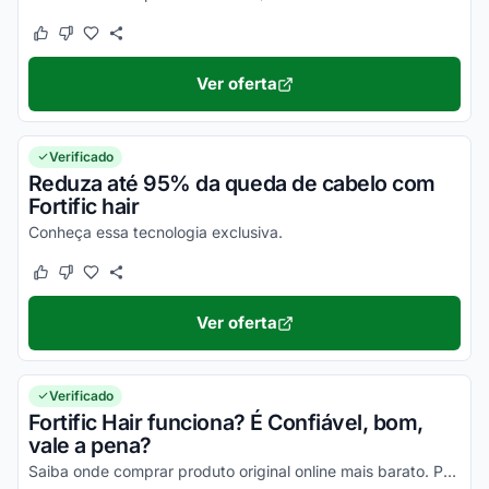
Este cupom funcionou
Este cupom não funcionou
Ver oferta
Verificado
Reduza até 95% da queda de cabelo com
Fortific hair
Conheça essa tecnologia exclusiva.
Este cupom funcionou
Este cupom não funcionou
Ver oferta
Verificado
Fortific Hair funciona? É Confiável, bom,
vale a pena?
Saiba onde comprar produto original online mais barato. Pesquise, confira os comentários e constate a eficiência e os benefícios do Fortific Hair!