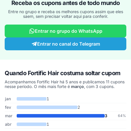
Receba os cupons antes de todo mundo
Entre no grupo e receba os melhores cupons assim que eles
saem, sem precisar voltar aqui para conferir.
Entrar no grupo do WhatsApp
Entrar no canal do Telegram
Quando Fortific Hair costuma soltar cupom
Acompanhamos Fortific Hair há 5 anos e publicamos 11 cupons
nesse período. O mês mais forte é
março
, com 3 cupons.
Cupons de Fortific Hair publicados por mês, somando os últimos 5
Mês
Cupons publicados
Desconto médio
jan
1
fev
2
mar
3
64%
abr
1