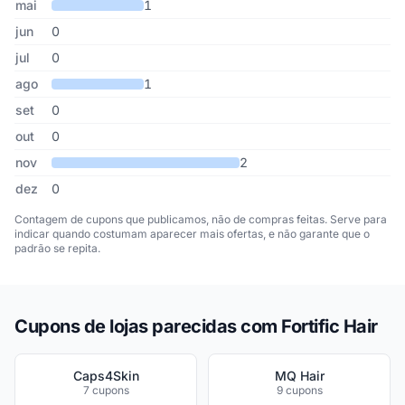
mai
1
jun
0
jul
0
ago
1
set
0
out
0
nov
2
dez
0
Contagem de cupons que publicamos, não de compras feitas. Serve para
indicar quando costumam aparecer mais ofertas, e não garante que o
padrão se repita.
Cupons de lojas parecidas com Fortific Hair
Caps4Skin
MQ Hair
7 cupons
9 cupons