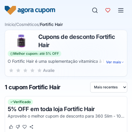
Pular para o conteúdo
Início
/
Cosméticos
/
Fortific Hair
Cupons de desconto Fortific
Hair
Melhor cupom: até 5% OFF
O Fortific Hair é uma suplementação vitamínica à base de
Ver mais
colágeno e biotina que ajuda na redução da queda de
Sua nota para Fortific Hair, de 1 a 5 estrelas
Avalie
1 estrela
2 estrelas
3 estrelas
4 estrelas
5 estrelas
cabelo e na promoção de um crescimento mais rápido, de
fios mais fortes, resistentes e brilhantes. Promove assim um
1 cupom Fortific Hair
cabelo mais bonito, saudável e volumoso.
Ordenar por
Verificado
5% OFF em toda loja Fortific Hair
Aproveite o melhor cupom de desconto para 360 Slim - 10% OFF em todo o site sem valor mínimo de compra.
Este cupom funcionou
Este cupom não funcionou