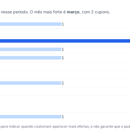
nesse período. O mês mais forte é
março
, com 2 cupons.
os 4 anos
1
1
1
1
1
para indicar quando costumam aparecer mais ofertas, e não garante que o padr