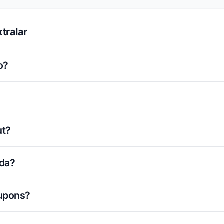
tralar
o?
ut?
ada?
cupons?