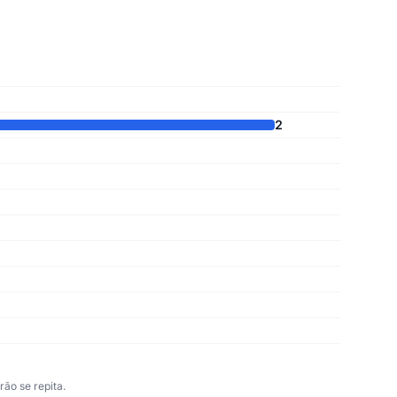
2
ão se repita.