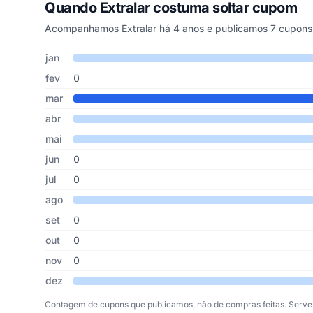
Quando Extralar costuma soltar cupom
Acompanhamos Extralar há 4 anos e publicamos 7 cupons 
Cupons de Extralar publicados por mês, somando os últim
Mês
Cupons publicados
Desconto médio
jan
fev
0
mar
abr
mai
jun
0
jul
0
ago
set
0
out
0
nov
0
dez
Contagem de cupons que publicamos, não de compras feitas. Serve 