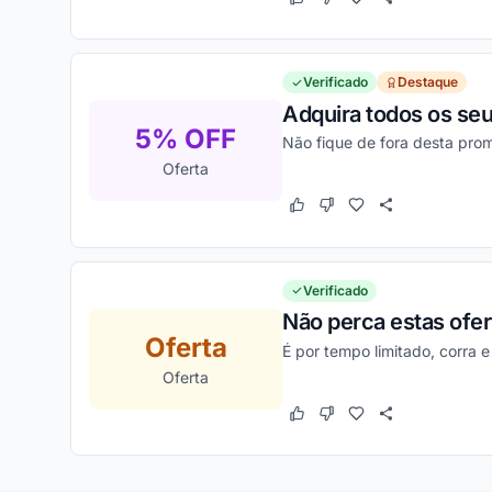
Este cupom funcionou
Este cupom não funcion
Verificado
Destaque
Adquira todos os seu
5% OFF
Não fique de fora desta pro
Oferta
Este cupom funcionou
Este cupom não funcion
Verificado
Não perca estas ofert
Oferta
É por tempo limitado, corra 
Oferta
Este cupom funcionou
Este cupom não funcion