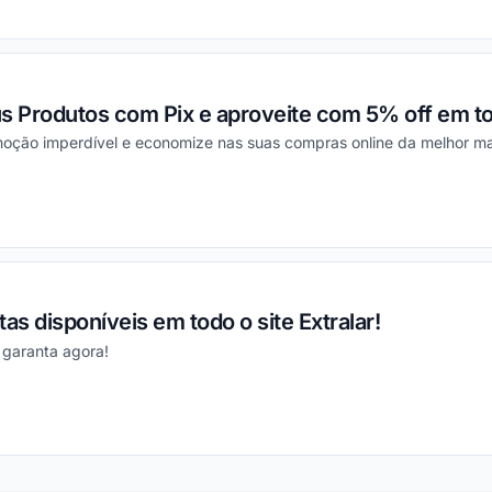
ou
s Produtos com Pix e aproveite com 5% off em tod
moção imperdível e economize nas suas compras online da melhor man
ou
as disponíveis em todo o site Extralar!
e garanta agora!
ou