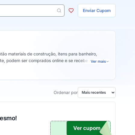
ojas
Enviar Cupom
 aparecem ao digitar 3 letras ou mais.
tão materiais de construção, itens para banheiro,
site, podem ser comprados online e se recebe no
Ver mais
Ordenar por
mesmo!
Ver cupom
TICO