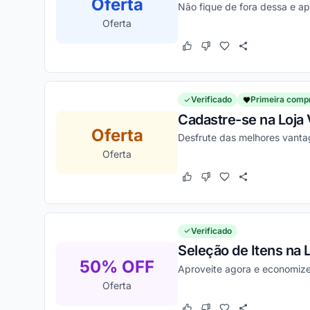
Oferta
Não fique de fora dessa e a
Oferta
Este cupom funcionou
Este cupom não funcion
Verificado
Primeira comp
Cadastre-se na Loja 
Oferta
Desfrute das melhores vanta
Oferta
Este cupom funcionou
Este cupom não funcion
Verificado
Seleção de Itens na 
50% OFF
Aproveite agora e economize
Oferta