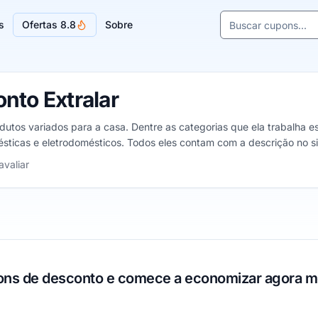
Buscar cupons e l
s
Ofertas 8.8
Sobre
Sugestões de lojas
nto Extralar
dutos variados para a casa. Dentre as categorias que ela trabalha es
mésticas e eletrodomésticos. Todos eles contam com a descrição no 
elas
avaliar
pons de desconto e comece a economizar agora 