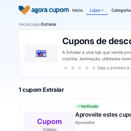
Pular para o conteúdo
Início
Lojas
Categoria
Início
/
Lojas
/
Extralar
Cupons de desco
A Extralar é uma loja que vende pro
cozinha, iluminação, utilidades do
endereço cadastrado.
Sua nota para Extralar, de 1 a 5 estr
Seja o primeiro a 
1 estrela
2 estrelas
3 estrelas
4 estrelas
5 estrelas
1 cupom Extralar
Verificado
Aproveite estes cu
Cupom
Aproveite!
Código