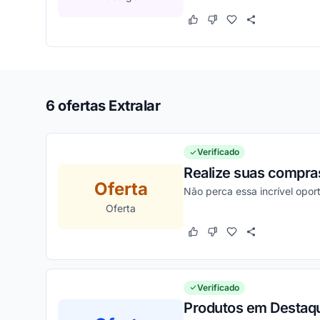
Este cupom funcionou
Este cupom não funcion
6 ofertas Extralar
Verificado
Realize suas compra
Oferta
Não perca essa incrível opo
Oferta
Este cupom funcionou
Este cupom não funcion
Verificado
Produtos em Destaqu