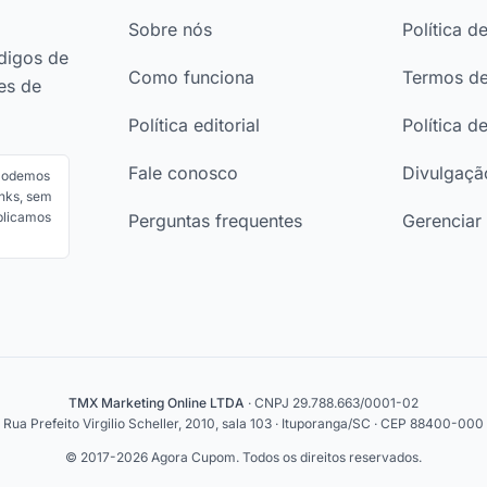
Sobre nós
Política d
digos de
Como funciona
Termos d
es de
Política editorial
Política d
Fale conosco
Divulgação
 Podemos
nks, sem
ublicamos
Perguntas frequentes
Gerenciar
TMX Marketing Online LTDA
· CNPJ 29.788.663/0001-02
Rua Prefeito Virgilio Scheller, 2010, sala 103 · Ituporanga/SC · CEP 88400-000
© 2017-2026 Agora Cupom. Todos os direitos reservados.