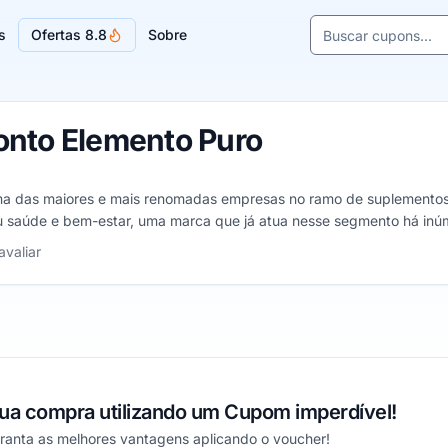
Buscar cupons e l
s
Ofertas 8.8
Sobre
Sugestões de lojas
nto Elemento Puro
a das maiores e mais renomadas empresas no ramo de suplementos a
saúde e bem-estar, uma marca que já atua nesse segmento há inúm
ente única, tanto através da qualidade dos seus produtos quanto a
 5 estrelas
avaliar
sua compra utilizando um Cupom imperdível!
aranta as melhores vantagens aplicando o voucher!