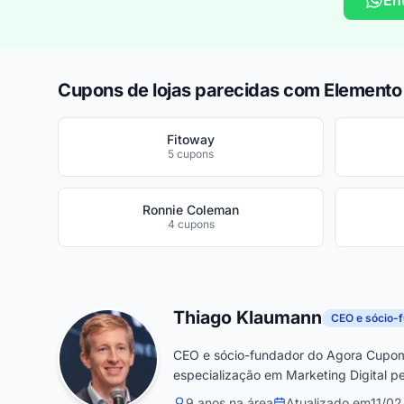
En
Cupons de lojas parecidas com Elemento
Fitoway
5 cupons
Ronnie Coleman
4 cupons
Thiago Klaumann
CEO e sócio-
CEO e sócio-fundador do Agora Cupom
especialização em Marketing Digital pe
9 anos na área
Atualizado em
11/0