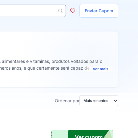
ojas
Enviar Cupom
 aparecem ao digitar 3 letras ou mais.
limentares e vitaminas, produtos voltados para o
eros anos, e que certamente será capaz de lhe
Ver mais
través dos seus excelentes valores conseguidos com um
Ordenar por
Ver cupom
15