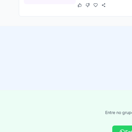
Este cupom funcionou
Este cupom não funcion
Entre no grup