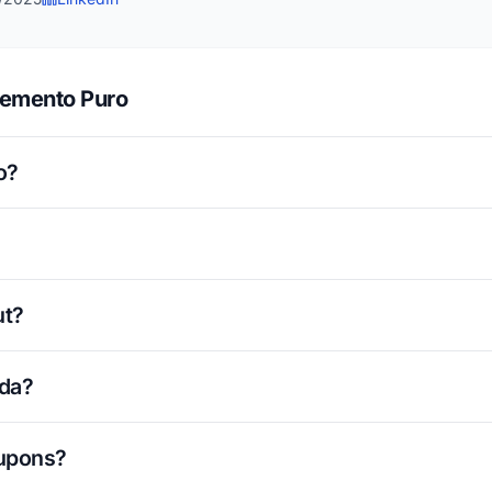
lemento Puro
o?
ut?
ada?
cupons?