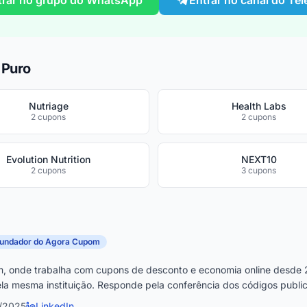
trar no grupo do WhatsApp
Entrar no canal do Te
 Puro
Nutriage
Health Labs
2 cupons
2 cupons
Evolution Nutrition
NEXT10
2 cupons
3 cupons
fundador do Agora Cupom
, onde trabalha com cupons de desconto e economia online desde 
la mesma instituição. Responde pela conferência dos códigos publica
2/2025
LinkedIn