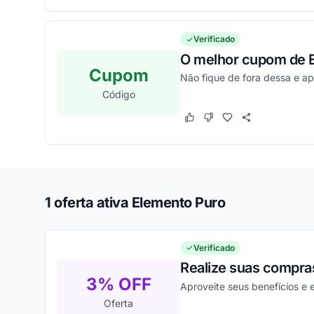
Verificado
O melhor cupom de E
Cupom
Não fique de fora dessa e a
Código
Este cupom funcionou
Este cupom não funcion
1 oferta ativa Elemento Puro
Verificado
Realize suas compra
3% OFF
Aproveite seus benefícios e
Oferta