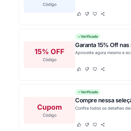
Código
Este cupom funcionou
Este cupom não funcion
Verificado
Garanta 15% Off nas
15% OFF
Aproveite agora mesmo e eco
Código
Este cupom funcionou
Este cupom não funcion
Verificado
Compre nessa seleçã
Cupom
Confira todos os detalhes d
Código
Este cupom funcionou
Este cupom não funcion