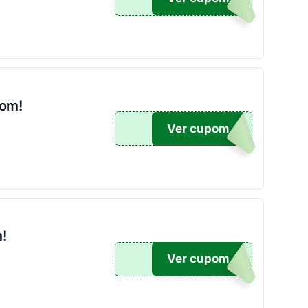
pom!
Ver cupom
15
!
Ver cupom
NTE