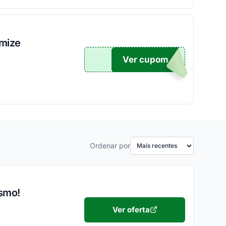
omize
Ver cupom
TICO
Ordenar por
esmo!
Ver oferta