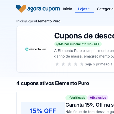
Pular para o conteúdo
Início
Lojas
Categoria
Início
/
Lojas
/
Elemento Puro
Cupons de desco
Melhor cupom: até 15% OFF
A Elemento Puro é simplesmente um
ganho de massa, emagrecimento ou 
fornecer uma experiência simplesm
Sua nota para Elemento Puro, de 1 a
Seja o primeiro a 
1 estrela
2 estrelas
3 estrelas
4 estrelas
5 estrelas
Cupom de desconto!
4 cupons ativos Elemento Puro
Verificado
Exclusivo
Garanta 15% Off na 
15% OFF
Não fique de fora dessa e g