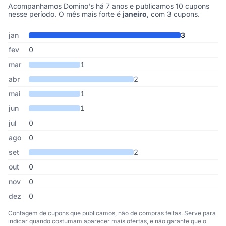
Acompanhamos Domino's há 7 anos e publicamos 10 cupons
nesse período. O mês mais forte é
janeiro
, com 3 cupons.
Cupons de Domino's publicados por mês, somando os últimos 7 a
Mês
Cupons publicados
Desconto médio
jan
3
fev
0
mar
1
abr
2
mai
1
jun
1
jul
0
ago
0
set
2
out
0
nov
0
dez
0
Contagem de cupons que publicamos, não de compras feitas. Serve para
indicar quando costumam aparecer mais ofertas, e não garante que o