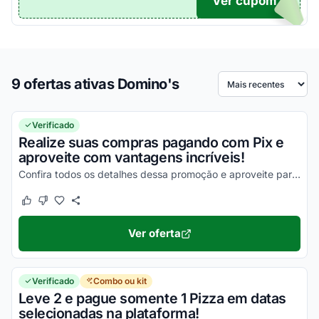
Ver cupom
TICO
9 ofertas ativas Domino's
Ordenar por
Verificado
Realize suas compras pagando com Pix e
aproveite com vantagens incríveis!
Confira todos os detalhes dessa promoção e aproveite para economizar agora mesmo!
Este cupom funcionou
Este cupom não funcionou
Ver oferta
Verificado
Combo ou kit
Leve 2 e pague somente 1 Pizza em datas
selecionadas na plataforma!