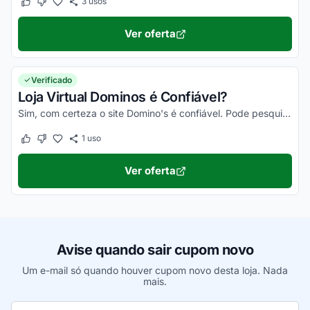
3
usos
Este cupom funcionou
Este cupom não funcionou
Ver oferta
Verificado
Loja Virtual Dominos é Confiável?
Sim, com certeza o site Domino's é confiável. Pode pesquisar no Reclame Aqui Dominos, ler as avaliações dos clientes que você vai ter certeza disso!
1
uso
Este cupom funcionou
Este cupom não funcionou
Ver oferta
Avise quando sair cupom novo
Um e-mail só quando houver cupom novo desta loja. Nada
mais.
Seu e-mail