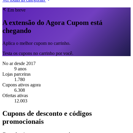
Em breve
A extensão do Agora Cupom está
chegando
Aplica o melhor cupom no carrinho.
Testa os cupons no carrinho por você.
No ar desde 2017
9 anos
Lojas parceiras
1.780
Cupons ativos agora
6.308
Ofertas ativas
12.003
Cupons de desconto e códigos
promocionais