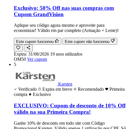
Exclusivo: 50% Off nas suas compras com
Cupom GrandVision
Aplique seu código agora mesmo e aproveite para
economizar! Válido em par completo (Armação + Lente)!
Este cupom funcionou
Este cupom não funcionou
Expira:
31/08/2026
19
usos
utilizados
OM50
Ver cupom
5
Karsten
Verificado
Expira em breve
Recomendado
Primeira
compra
Exclusivo
EXCLUSIVO: Cupom de desconto de 10% Off
válido na sua Primeira Compra!
Ganhe 10% de desconto em todo site com Código
Promocional Karsten. Válido apenas 1 utilização por CPF. Só