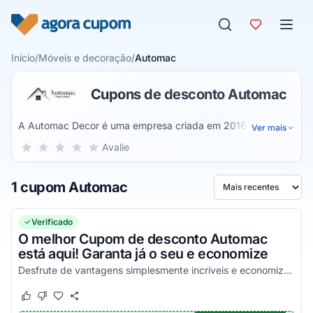
Pular para o conteúdo
Início
/
Móveis e decoração
/
Automac
Cupons de desconto Automac
A Automac Decor é uma empresa criada em 2016,
Ver mais
especializada na fabricação de móveis industriais, utilizando
Sua nota para Automac, de 1 a 5 estrelas
Avalie
1 estrela
2 estrelas
3 estrelas
4 estrelas
5 estrelas
aço e madeira como principais matérias-primas. Seu
objetivo é oferecer um atendimento de qualidade,
1 cupom Automac
segurança e facilidade na compra, trazendo estilo,
Ordenar por
modernidade e praticidade aos ambientes. A Automac
Decor acredita que a casa é uma extensão da
Verificado
personalidade de cada pessoa, por isso, seus produtos são
O melhor Cupom de desconto Automac
projetados para refletir a individualidade dos clientes.
está aqui! Garanta já o seu e economize
Desfrute de vantagens simplesmente incríveis e economize da melhor maneira possível!
Este cupom funcionou
Este cupom não funcionou